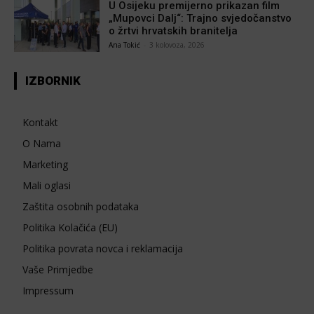
U Osijeku premijerno prikazan film
„Mupovci Dalj“: Trajno svjedočanstvo
o žrtvi hrvatskih branitelja
Ana Tokić
-
3 kolovoza, 2026
IZBORNIK
Kontakt
O Nama
Marketing
Mali oglasi
Zaštita osobnih podataka
Politika Kolačića (EU)
Politika povrata novca i reklamacija
Vaše Primjedbe
Impressum