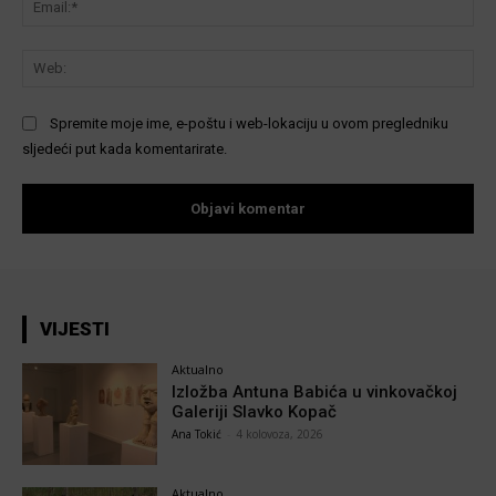
We
Spremite moje ime, e-poštu i web-lokaciju u ovom pregledniku
sljedeći put kada komentarirate.
VIJESTI
Aktualno
Izložba Antuna Babića u vinkovačkoj
Galeriji Slavko Kopač
Ana Tokić
-
4 kolovoza, 2026
Aktualno