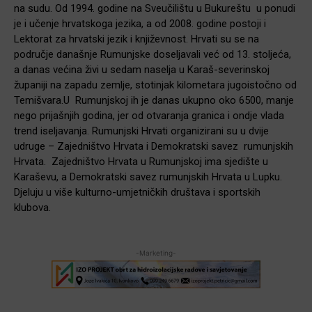
na sudu. Od 1994. godine na Sveučilištu u Bukureštu u ponudi
je i učenje hrvatskoga jezika, a od 2008. godine postoji i
Lektorat za hrvatski jezik i književnost. Hrvati su se na
područje današnje Rumunjske doseljavali već od 13. stoljeća,
a danas većina živi u sedam naselja u Karaš-severinskoj
županiji na zapadu zemlje, stotinjak kilometara jugoistočno od
Temišvara.U Rumunjskoj ih je danas ukupno oko 6500, manje
nego prijašnjih godina, jer od otvaranja granica i ondje vlada
trend iseljavanja. Rumunjski Hrvati organizirani su u dvije
udruge – Zajedništvo Hrvata i Demokratski savez rumunjskih
Hrvata. Zajedništvo Hrvata u Rumunjskoj ima sjedište u
Karaševu, a Demokratski savez rumunjskih Hrvata u Lupku.
Djeluju u više kulturno-umjetničkih društava i sportskih
klubova.
-Marketing-