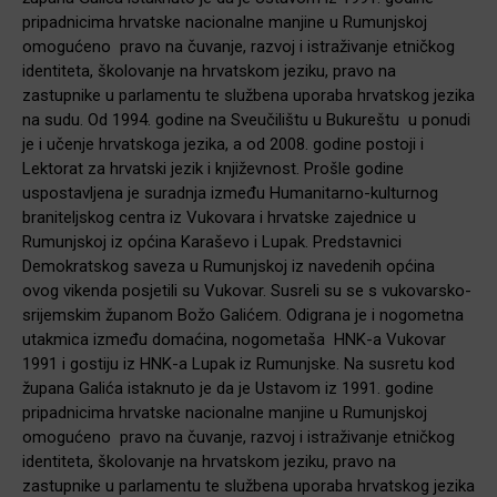
pripadnicima hrvatske nacionalne manjine u Rumunjskoj
omogućeno pravo na čuvanje, razvoj i istraživanje etničkog
identiteta, školovanje na hrvatskom jeziku, pravo na
zastupnike u parlamentu te službena uporaba hrvatskog jezika
na sudu. Od 1994. godine na Sveučilištu u Bukureštu u ponudi
je i učenje hrvatskoga jezika, a od 2008. godine postoji i
Lektorat za hrvatski jezik i književnost. Prošle godine
uspostavljena je suradnja između Humanitarno-kulturnog
braniteljskog centra iz Vukovara i hrvatske zajednice u
Rumunjskoj iz općina Karaševo i Lupak. Predstavnici
Demokratskog saveza u Rumunjskoj iz navedenih općina
ovog vikenda posjetili su Vukovar. Susreli su se s vukovarsko-
srijemskim županom Božo Galićem. Odigrana je i nogometna
utakmica između domaćina, nogometaša HNK-a Vukovar
1991 i gostiju iz HNK-a Lupak iz Rumunjske. Na susretu kod
župana Galića istaknuto je da je Ustavom iz 1991. godine
pripadnicima hrvatske nacionalne manjine u Rumunjskoj
omogućeno pravo na čuvanje, razvoj i istraživanje etničkog
identiteta, školovanje na hrvatskom jeziku, pravo na
zastupnike u parlamentu te službena uporaba hrvatskog jezika