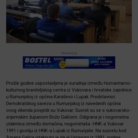
-Marketing-
Prošle godine uspostavljena je suradnja između Humanitarno-
kulturnog braniteljskog centra iz Vukovara i hrvatske zajednice
u Rumunjskoj iz općina Karaševo i Lupak. Predstavnici
Demokratskog saveza u Rumunjskoj iz navedenih općina
ovog vikenda posjetili su Vukovar. Susreli su se s vukovarsko-
srijemskim županom Božo Galićem. Odigrana je i nogometna
utakmica između domaćina, nogometaša HNK-a Vukovar
1991 i gostiju iz HNK-a Lupak iz Rumunjske. Na susretu kod
župana Galića istaknuto je da je Ustavom iz 1991. godine