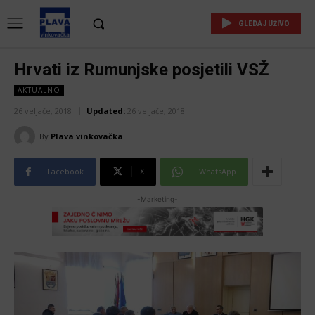
GLEDAJ UŽIVO
Hrvati iz Rumunjske posjetili VSŽ
AKTUALNO
26 veljače, 2018
Updated:
26 veljače, 2018
By
Plava vinkovačka
Facebook
X
WhatsApp
-Marketing-