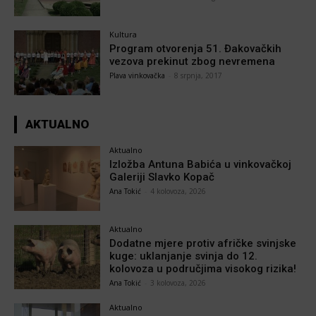
Kultura
Program otvorenja 51. Đakovačkih
vezova prekinut zbog nevremena
Plava vinkovačka
-
8 srpnja, 2017
AKTUALNO
Aktualno
Izložba Antuna Babića u vinkovačkoj
Galeriji Slavko Kopač
Ana Tokić
-
4 kolovoza, 2026
Aktualno
Dodatne mjere protiv afričke svinjske
kuge: uklanjanje svinja do 12.
kolovoza u područjima visokog rizika!
Ana Tokić
-
3 kolovoza, 2026
Aktualno