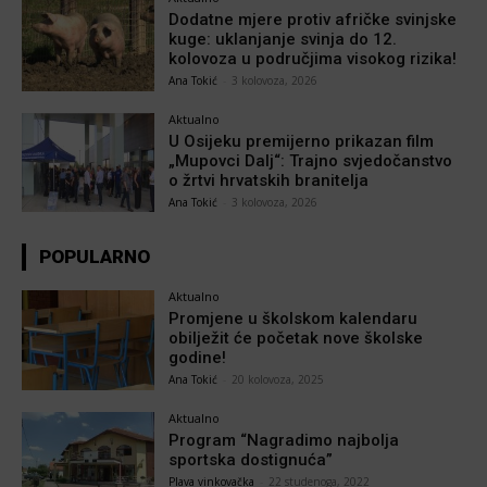
Dodatne mjere protiv afričke svinjske
kuge: uklanjanje svinja do 12.
kolovoza u područjima visokog rizika!
Ana Tokić
-
3 kolovoza, 2026
Aktualno
U Osijeku premijerno prikazan film
„Mupovci Dalj“: Trajno svjedočanstvo
o žrtvi hrvatskih branitelja
Ana Tokić
-
3 kolovoza, 2026
POPULARNO
Aktualno
Promjene u školskom kalendaru
obilježit će početak nove školske
godine!
Ana Tokić
-
20 kolovoza, 2025
Aktualno
Program “Nagradimo najbolja
sportska dostignuća”
Plava vinkovačka
-
22 studenoga, 2022