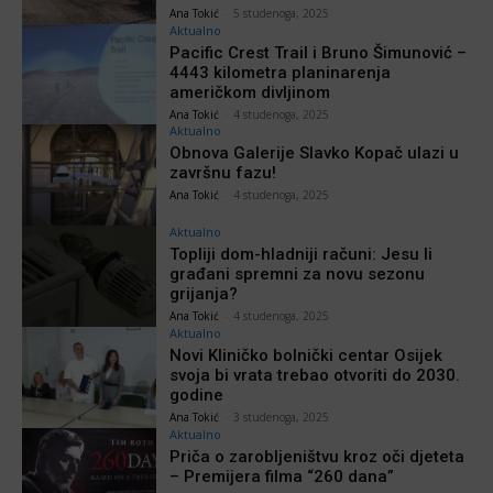
Ana Tokić
-
5 studenoga, 2025
Aktualno
Pacific Crest Trail i Bruno Šimunović –
4443 kilometra planinarenja
američkom divljinom
Ana Tokić
-
4 studenoga, 2025
Aktualno
Obnova Galerije Slavko Kopač ulazi u
završnu fazu!
Ana Tokić
-
4 studenoga, 2025
Aktualno
Topliji dom-hladniji računi: Jesu li
građani spremni za novu sezonu
grijanja?
Ana Tokić
-
4 studenoga, 2025
Aktualno
Novi Kliničko bolnički centar Osijek
svoja bi vrata trebao otvoriti do 2030.
godine
Ana Tokić
-
3 studenoga, 2025
Aktualno
Priča o zarobljeništvu kroz oči djeteta
– Premijera filma “260 dana”