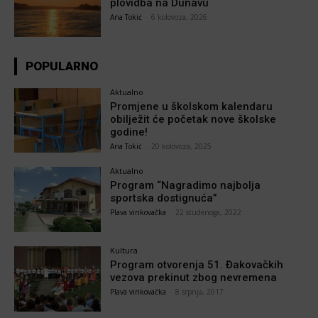
plovidba na Dunavu
Ana Tokić
-
6 kolovoza, 2026
POPULARNO
Aktualno
Promjene u školskom kalendaru
obilježit će početak nove školske
godine!
Ana Tokić
-
20 kolovoza, 2025
Aktualno
Program “Nagradimo najbolja
sportska dostignuća”
Plava vinkovačka
-
22 studenoga, 2022
Kultura
Program otvorenja 51. Đakovačkih
vezova prekinut zbog nevremena
Plava vinkovačka
-
8 srpnja, 2017