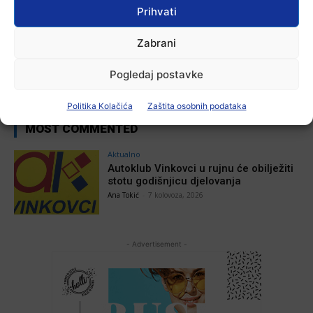
Prihvati
Zabrani
Pogledaj postavke
Politika Kolačića
Zaštita osobnih podataka
MOST COMMENTED
Aktualno
Autoklub Vinkovci u rujnu će obilježiti
stotu godišnjicu djelovanja
Ana Tokić
-
7 kolovoza, 2026
- Advertisement -