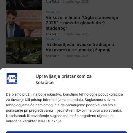
Ana Tokić
-
3 studenoga, 2025
Aktualno
Vinkovci u finalu “Cigla stanovanja
2025” – možete glasati do 9.
studenog!
Ana Tokić
-
3 studenoga, 2025
Aktualno
Tri desetljeća lovačke tradicije u
Vukovarsko-srijemskoj županiji
Ana Tokić
-
3 studenoga, 2025
Upravljanje pristankom za
89
90
91
kolačiće
Da bismo pružili najbolje iskustvo, koristimo tehnologije poput kolačića
- Advertisement -
za čuvanje i/ili pristup informacijama o uređaju. Suglasnost s ovim
tehnologijama će nam omogućiti da obrađujemo podatke kao što su
ponašanje pri pregledavanju ili jedinstveni ID-ovi na ovoj web stranici.
Nepristanak ili povlačenje suglasnosti može negativno utjecati na
određene karakteristike i funkcije.