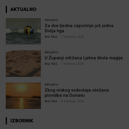
AKTUALNO
Aktualno
Za dva tjedna započinje još jedna
Divlja liga
Ana Tokić
-
7 kolovoza, 2026
Aktualno
U Županji održana Ljetna škola magije
Ana Tokić
-
7 kolovoza, 2026
Aktualno
Zbog niskog vodostaja otežana
plovidba na Dunavu
Ana Tokić
-
6 kolovoza, 2026
IZBORNIK