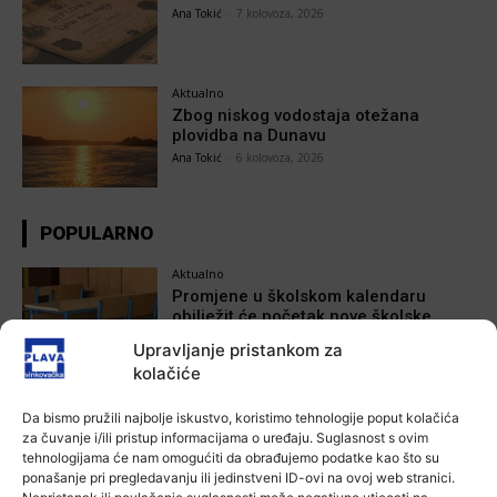
Ana Tokić
-
7 kolovoza, 2026
Aktualno
Zbog niskog vodostaja otežana
plovidba na Dunavu
Ana Tokić
-
6 kolovoza, 2026
POPULARNO
Aktualno
Promjene u školskom kalendaru
obilježit će početak nove školske
godine!
Upravljanje pristankom za
Ana Tokić
-
20 kolovoza, 2025
kolačiće
Aktualno
Da bismo pružili najbolje iskustvo, koristimo tehnologije poput kolačića
Program “Nagradimo najbolja
za čuvanje i/ili pristup informacijama o uređaju. Suglasnost s ovim
sportska dostignuća”
tehnologijama će nam omogućiti da obrađujemo podatke kao što su
Plava vinkovačka
-
22 studenoga, 2022
ponašanje pri pregledavanju ili jedinstveni ID-ovi na ovoj web stranici.