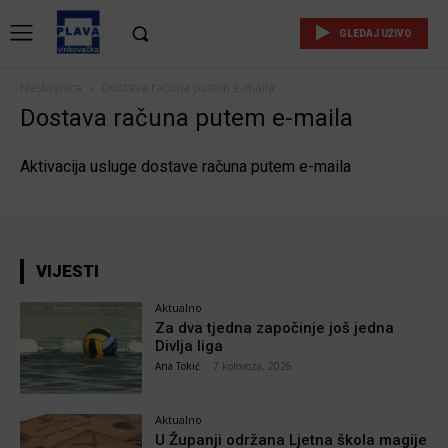
GLEDAJ UŽIVO
Naslovnica
Dostava računa putem e-maila
Dostava računa putem e-maila
Aktivacija usluge dostave računa putem e-maila
VIJESTI
Aktualno
Za dva tjedna započinje još jedna
Divlja liga
Ana Tokić
-
7 kolovoza, 2026
Aktualno
U Županji održana Ljetna škola magije