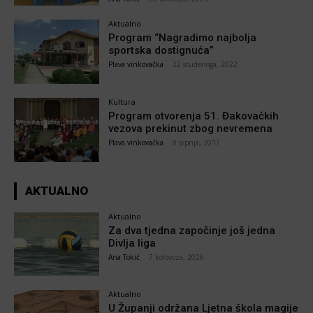
Aktualno
Program “Nagradimo najbolja
sportska dostignuća”
Plava vinkovačka
-
22 studenoga, 2022
Kultura
Program otvorenja 51. Đakovačkih
vezova prekinut zbog nevremena
Plava vinkovačka
-
8 srpnja, 2017
AKTUALNO
Aktualno
Za dva tjedna započinje još jedna
Divlja liga
Ana Tokić
-
7 kolovoza, 2026
Aktualno
U Županji održana Ljetna škola magije