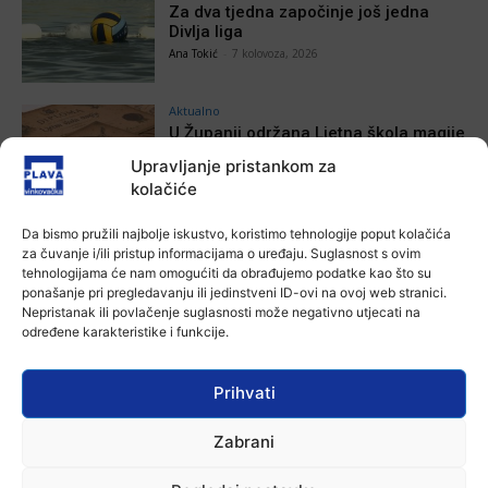
Za dva tjedna započinje još jedna
Divlja liga
Ana Tokić
-
7 kolovoza, 2026
Aktualno
U Županji održana Ljetna škola magije
Ana Tokić
-
7 kolovoza, 2026
Upravljanje pristankom za
kolačiće
Aktualno
Da bismo pružili najbolje iskustvo, koristimo tehnologije poput kolačića
za čuvanje i/ili pristup informacijama o uređaju. Suglasnost s ovim
Zbog niskog vodostaja otežana
tehnologijama će nam omogućiti da obrađujemo podatke kao što su
plovidba na Dunavu
ponašanje pri pregledavanju ili jedinstveni ID-ovi na ovoj web stranici.
Ana Tokić
-
6 kolovoza, 2026
Nepristanak ili povlačenje suglasnosti može negativno utjecati na
određene karakteristike i funkcije.
Prihvati
VIJESTI
Zabrani
Aktualno