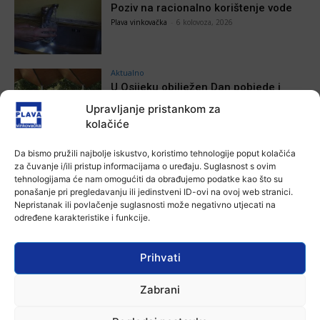
Poziv na racionalno korištenje vode
Plava vinkovačka
-
6 kolovoza, 2026
Aktualno
U Osijeku obilježen Dan pobjede i
domovinske zahvalnosti i Dan
Upravljanje pristankom za
hrvatskih branitelja
kolačiće
Ana Tokić
-
4 kolovoza, 2026
Aktualno
Da bismo pružili najbolje iskustvo, koristimo tehnologije poput kolačića
za čuvanje i/ili pristup informacijama o uređaju. Suglasnost s ovim
Izložba Antuna Babića u vinkovačkoj
tehnologijama će nam omogućiti da obrađujemo podatke kao što su
Galeriji Slavko Kopač
ponašanje pri pregledavanju ili jedinstveni ID-ovi na ovoj web stranici.
Ana Tokić
-
4 kolovoza, 2026
Nepristanak ili povlačenje suglasnosti može negativno utjecati na
određene karakteristike i funkcije.
Prihvati
VIJESTI
Zabrani
Aktualno