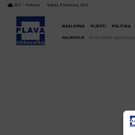
C
20.5
Vinkovci
Subota, 8 kolovoza, 2026
NASLOVNA
VIJESTI
POLITIKA
NAJNOVIJE
Za dva tjedna započinje još