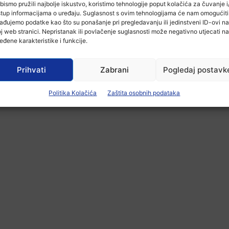
bismo pružili najbolje iskustvo, koristimo tehnologije poput kolačića za čuvanje i/
stup informacijama o uređaju. Suglasnost s ovim tehnologijama će nam omogućiti
ađujemo podatke kao što su ponašanje pri pregledavanju ili jedinstveni ID-ovi na
j web stranici. Nepristanak ili povlačenje suglasnosti može negativno utjecati na
eđene karakteristike i funkcije.
Prihvati
Zabrani
Pogledaj postavk
Politika Kolačića
Zaštita osobnih podataka