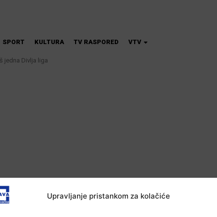
SPORT
KULTURA
TV RASPORED
VTV
 jedna Divlja liga
Upravljanje pristankom za kolačiće