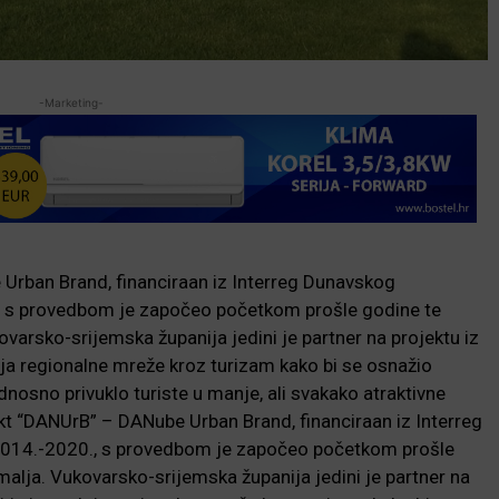
-Marketing-
rban Brand, financiraan iz Interreg Dunavskog
 s provedbom je započeo početkom prošle godine te
arsko-srijemska županija jedini je partner na projektu iz
dnja regionalne mreže kroz turizam kako bi se osnažio
odnosno privuklo turiste u manje, ali svakako atraktivne
ekt “DANUrB” – DANube Urban Brand, financiraan iz Interreg
014.-2020., s provedbom je započeo početkom prošle
lja. Vukovarsko-srijemska županija jedini je partner na