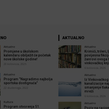
RNO
AKTUALNO
Aktualno
Aktualno
Promjene u školskom
Krimići, trileri,
kalendaru obilježit će početak
povijesna fikcij
nove školske godine!
žanrovi ovoga l
vinkovačkoj knj
20 kolovoza, 2025
6 kolovoza, 2026
Aktualno
Aktualno
Program “Nagradimo najbolja
Iz Vinkovačkog
sportska dostignuća”
kanalizacije naj
smanjenje tlak
22 studenoga, 2022
mreži
6 kolovoza, 2026
Kultura
Aktualno
Program otvorenja 51.
Poziv na racion