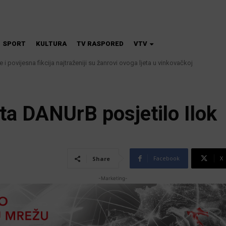
SPORT
KULTURA
TV RASPORED
VTV
iče i povijesna fikcija najtraženiji su žanrovi ovoga ljeta u vinkovačkoj
ta DANUrB posjetilo Ilok
Facebook
X
Share
-Marketing-