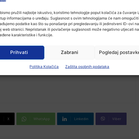
-Marketing-
bismo pružili najbolje iskustvo, koristimo tehnologije poput kolačića za čuvanje i/
stup informacijama o uređaju. Suglasnost s ovim tehnologijama će nam omogućiti
ađujemo podatke kao što su ponašanje pri pregledavanju ili jedinstveni ID-ovi na
j web stranici. Nepristanak ili povlačenje suglasnosti može negativno utjecati na
eđene karakteristike i funkcije.
Prihvati
Zabrani
Pogledaj postavk
Politika Kolačića
Zaštita osobnih podataka
X
WhatsApp
Linkedin
Viber