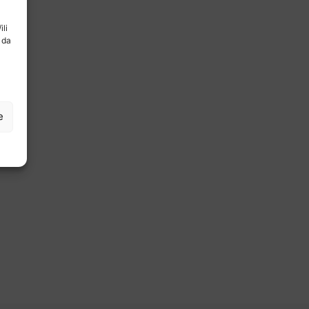
ili
 da
e