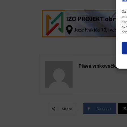
Da 
pri
obr
ovo
odr
Plava vinkovačka
Facebook
Share