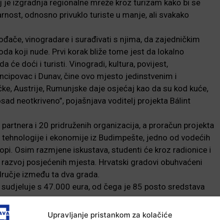
ilj je izgradnja regionalne mreže kroz turizam kako bi se
darnost, odnosno privuklo turiste u manje, ali svakako
ođače, vinogradare i surađivati s njima, da zajedničkim
a koji nude. Prvi korak bliže tome jest da lokalno
će doći i turisti. Vinogradi, kultura, povijest,
incipovac i Dunav, čine ovo mjesto jedinstvenim i
čke, Austrije, Rumunjske daje osjećaj kao da su kod kuće,
sad neotkriveno”, pojašnjava voditelj projekta Bálint
partnera i 20 pridruženih organizacija, a proračun projekta
šte tehnologije i ekonomije iz Budimpešte, jedno od vodećih
pi. Osim razmjene iskustava, studenti će kroz radionice i
 razvoj posjećenih mjesta. Hrvatski gradovi obuhvaćeni
područje između ta dva grada.
i, sudjeluje s 47.000 eura, od čega je 85 posto sredstava
Upravljanje pristankom za kolačiće