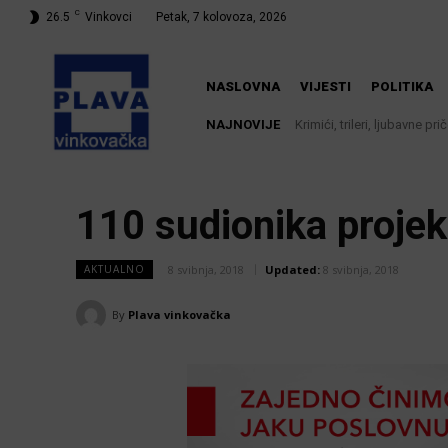
C
26.5
Vinkovci
Petak, 7 kolovoza, 2026
NASLOVNA
VIJESTI
POLITIKA
NAJNOVIJE
Krimići, trileri, ljubavne pr
knjižnici
110 sudionika projek
8 svibnja, 2018
Updated:
8 svibnja, 2018
AKTUALNO
By
Plava vinkovačka