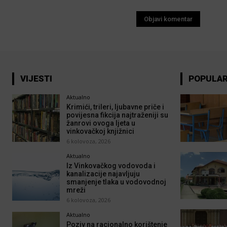
VIJESTI
POPULA
Aktualno
Krimići, trileri, ljubavne priče i
povijesna fikcija najtraženiji su
žanrovi ovoga ljeta u
vinkovačkoj knjižnici
6 kolovoza, 2026
Aktualno
Iz Vinkovačkog vodovoda i
kanalizacije najavljuju
smanjenje tlaka u vodovodnoj
mreži
6 kolovoza, 2026
Aktualno
Poziv na racionalno korištenje