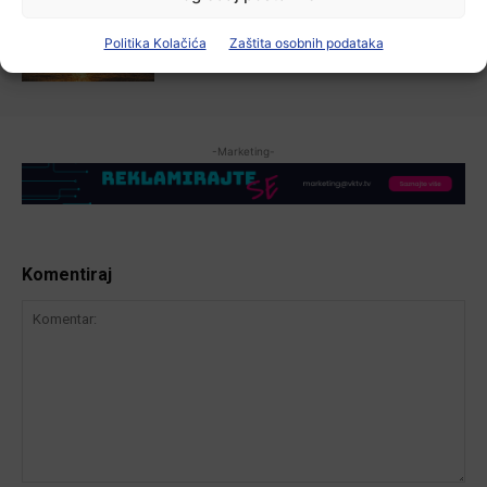
Zbog niskog vodostaja otežana
plovidba na Dunavu
Politika Kolačića
Zaštita osobnih podataka
6 kolovoza, 2026
-Marketing-
Komentiraj