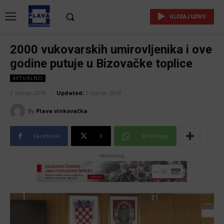
GLEDAJ UŽIVO
2000 vukovarskih umirovljenika i ove
godine putuje u Bizovačke toplice
AKTUALNO
2 srpnja, 2018
Updated:
2 srpnja, 2018
By
Plava vinkovačka
Facebook
X
WhatsApp
-Marketing-