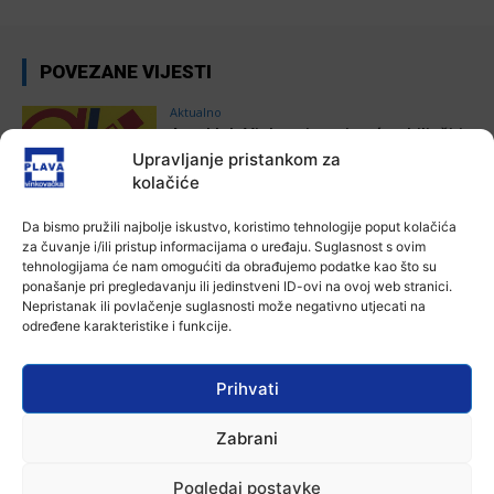
POVEZANE VIJESTI
Aktualno
Autoklub Vinkovci u rujnu će obilježiti
stotu godišnjicu djelovanja
Upravljanje pristankom za
7 kolovoza, 2026
kolačiće
Da bismo pružili najbolje iskustvo, koristimo tehnologije poput kolačića
Aktualno
za čuvanje i/ili pristup informacijama o uređaju. Suglasnost s ovim
Za dva tjedna započinje još jedna
tehnologijama će nam omogućiti da obrađujemo podatke kao što su
Divlja liga
ponašanje pri pregledavanju ili jedinstveni ID-ovi na ovoj web stranici.
7 kolovoza, 2026
Nepristanak ili povlačenje suglasnosti može negativno utjecati na
određene karakteristike i funkcije.
Aktualno
U Županji održana Ljetna škola magije
Prihvati
7 kolovoza, 2026
Zabrani
Aktualno
Pogledaj postavke