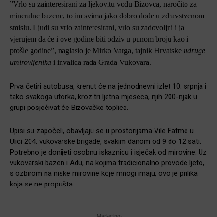
”Vrlo su zainteresirani za ljekovitu vodu Bizovca, naročito za
mineralne bazene, to im svima jako dobro dođe u zdravstvenom
smislu. Ljudi su vrlo zainteresirani, vrlo su zadovoljni i ja
vjerujem da će i ove godine biti odziv u punom broju kao i
prošle godine”, naglasio je Mirko Varga, tajnik Hrvatske
udruge
umirovljenika
i invalida rada Grada Vukovara.
Prva četiri autobusa, krenut će na jednodnevni izlet 10. srpnja i
tako svakoga utorka, kroz tri ljetna mjeseca, njih 200-njak u
grupi posjećivat će Bizovačke toplice.
Upisi su započeli, obavljaju se u prostorijama Vile Fatme u
Ulici 204. vukovarske brigade, svakim danom od 9 do 12 sati.
Potrebno je donijeti osobnu iskaznicu i isječak od mirovine. Uz
vukovarski bazen i Adu, na kojima tradicionalno provode ljeto,
s ozbirom na niske mirovine koje mnogi imaju, ovo je prilika
koja se ne propušta.
-Marketing-