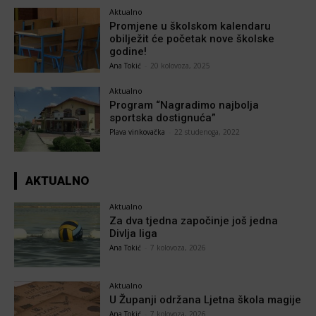
Aktualno
Promjene u školskom kalendaru
obilježit će početak nove školske
godine!
Ana Tokić
-
20 kolovoza, 2025
Aktualno
Program “Nagradimo najbolja
sportska dostignuća”
Plava vinkovačka
-
22 studenoga, 2022
AKTUALNO
Aktualno
Za dva tjedna započinje još jedna
Divlja liga
Ana Tokić
-
7 kolovoza, 2026
Aktualno
U Županji održana Ljetna škola magije
Ana Tokić
-
7 kolovoza, 2026