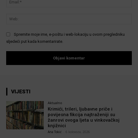
We
Spremite moje ime, e-poštu i web-lokaciju u ovom pregledniku
sljedeći put kada komentarirate.
VIJESTI
Aktualno
Krimići, trileri, ljubavne priče i
povijesna fikcija najtraženiji su
žanrovi ovoga ljeta u vinkovačkoj
knjižnici
Ana Tokić
-
6 kolovoza, 2026