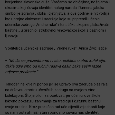
korijenima slavonske duše. Vraćamo se običajima, nošnjama i
okusima koji čuvaju identitet našeg naroda. Rumena jabuka
simbol je zdravlja , obilja i djetinjstva, a ove godine je nit vodilja
kroz brojne aktivnosti i sadržaje koje su pripremili učenici
učeničke zadruge „Vridne ruke” i turističke skupine „Istraživači
baštine „ u Srednjoj strukovnoj vinkovačkoj školi s pažnjom i
ljubavlju.
Voditeljica učeničke zadruge „ Vridne ruke”, Anica Živić ističe:
–
“Mi danas prezentiramo i našu recikliranu etno kolekciju,
dakle gdje smo od ručnih radova naših baka sašili razne
odjevne predmete.”
Također, ne krije ni ponos jer se upravo ova zadruga plasirala
na državnu smotru učeničkih zadruga sa svojom etno
kolekcijom. Što je bilo i za očekivati, jer učenici ove škole
iskreno pokazuju zanimanje za tradiciju i kulturnu baštinu
svoje sredine. Kroz praktičan rad uče cijeniti vrijednosti koje
su nam ostavili naši stari i ponosno čuvaju naš identitet.