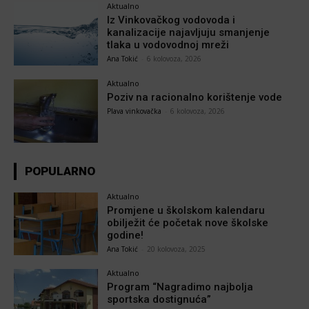
Aktualno
Iz Vinkovačkog vodovoda i
kanalizacije najavljuju smanjenje
tlaka u vodovodnoj mreži
Ana Tokić
-
6 kolovoza, 2026
Aktualno
Poziv na racionalno korištenje vode
Plava vinkovačka
-
6 kolovoza, 2026
POPULARNO
Aktualno
Promjene u školskom kalendaru
obilježit će početak nove školske
godine!
Ana Tokić
-
20 kolovoza, 2025
Aktualno
Program “Nagradimo najbolja
sportska dostignuća”