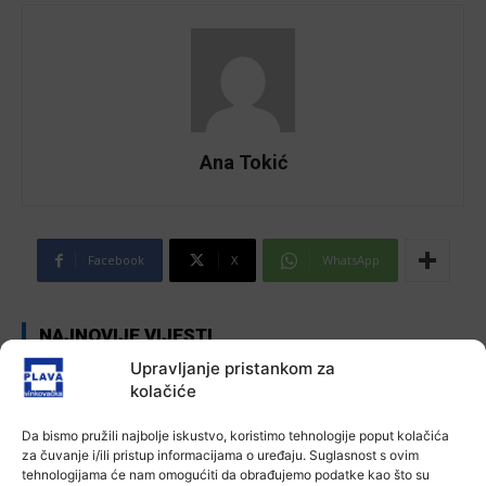
Ana Tokić
Facebook
X
WhatsApp
NAJNOVIJE VIJESTI
Upravljanje pristankom za
Aktualno
kolačiće
Zbog niskog vodostaja otežana
plovidba na Dunavu
Da bismo pružili najbolje iskustvo, koristimo tehnologije poput kolačića
6 kolovoza, 2026
za čuvanje i/ili pristup informacijama o uređaju. Suglasnost s ovim
tehnologijama će nam omogućiti da obrađujemo podatke kao što su