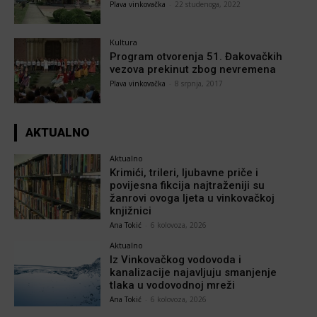
Plava vinkovačka
-
22 studenoga, 2022
Kultura
Program otvorenja 51. Đakovačkih
vezova prekinut zbog nevremena
Plava vinkovačka
-
8 srpnja, 2017
AKTUALNO
Aktualno
Krimići, trileri, ljubavne priče i
povijesna fikcija najtraženiji su
žanrovi ovoga ljeta u vinkovačkoj
knjižnici
Ana Tokić
-
6 kolovoza, 2026
Aktualno
Iz Vinkovačkog vodovoda i
kanalizacije najavljuju smanjenje
tlaka u vodovodnoj mreži
Ana Tokić
-
6 kolovoza, 2026