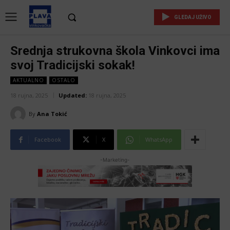
GLEDAJ UŽIVO
Srednja strukovna škola Vinkovci ima
svoj Tradicijski sokak!
AKTUALNO
OSTALO
18 rujna, 2025
Updated:
18 rujna, 2025
By
Ana Tokić
Facebook
X
WhatsApp
-Marketing-