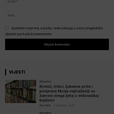
We
Spremite moje ime, e-poštu i web-lokaciju u ovom pregledniku
sljedeći put kada komentarirate.
VIJESTI
Aktualno
Krimići, trileri, ljubavne priče i
povijesna fikcija najtraženiji su
žanrovi ovoga ljeta u vinkovačkoj
knjižnici
Ana Tokić
-
6 kolovoza, 2026
Aktualno