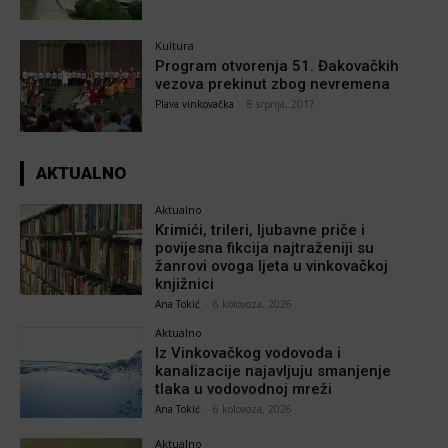
Kultura
Program otvorenja 51. Đakovačkih
vezova prekinut zbog nevremena
Plava vinkovačka
-
8 srpnja, 2017
AKTUALNO
Aktualno
Krimići, trileri, ljubavne priče i
povijesna fikcija najtraženiji su
žanrovi ovoga ljeta u vinkovačkoj
knjižnici
Ana Tokić
-
6 kolovoza, 2026
Aktualno
Iz Vinkovačkog vodovoda i
kanalizacije najavljuju smanjenje
tlaka u vodovodnoj mreži
Ana Tokić
-
6 kolovoza, 2026
Aktualno