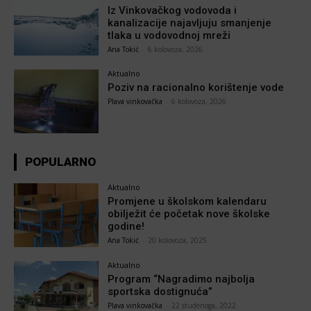
Iz Vinkovačkog vodovoda i
kanalizacije najavljuju smanjenje
tlaka u vodovodnoj mreži
Ana Tokić
-
6 kolovoza, 2026
Aktualno
Poziv na racionalno korištenje vode
Plava vinkovačka
-
6 kolovoza, 2026
POPULARNO
Aktualno
Promjene u školskom kalendaru
obilježit će početak nove školske
godine!
Ana Tokić
-
20 kolovoza, 2025
Aktualno
Program “Nagradimo najbolja
sportska dostignuća”
Plava vinkovačka
-
22 studenoga, 2022