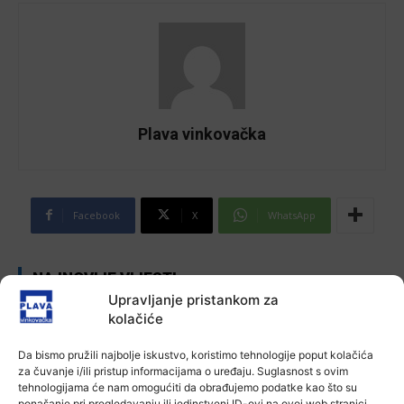
Plava vinkovačka
Facebook
X
WhatsApp
NAJNOVIJE VIJESTI
Upravljanje pristankom za
Aktualno
kolačiće
Zbog niskog vodostaja otežana
plovidba na Dunavu
Da bismo pružili najbolje iskustvo, koristimo tehnologije poput kolačića
6 kolovoza, 2026
za čuvanje i/ili pristup informacijama o uređaju. Suglasnost s ovim
tehnologijama će nam omogućiti da obrađujemo podatke kao što su
ponašanje pri pregledavanju ili jedinstveni ID-ovi na ovoj web stranici.