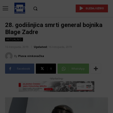
GLEDAJ UŽIVO
28. godišnjica smrti general bojnika
Blage Zadre
AKTUALNO
16 listopada, 2019
Updated:
16 listopada, 2019
By
Plava vinkovačka
Facebook
X
WhatsApp
-Marketing-