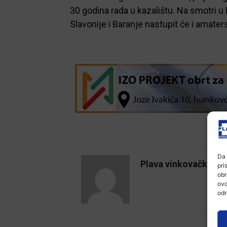
30 godina rada u kazalištu. Na smotri 
Slavonije i Baranje nastupit će i amater
Da 
Plava vinkovačka
pri
obr
ovo
odr