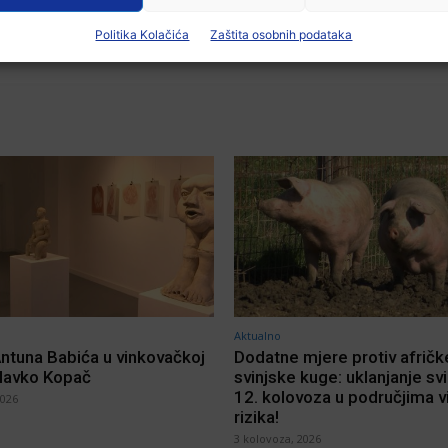
X
WhatsApp
Linkedin
Viber
Politika Kolačića
Zaštita osobnih podataka
Aktualno
Antuna Babića u vinkovačkoj
Dodatne mjere protiv afričk
Slavko Kopač
svinjske kuge: uklanjanje sv
12. kolovoza u područjima 
2026
rizika!
3 kolovoza, 2026