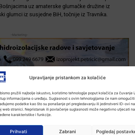
u Bošnjacima uz amaterske glumačke družine iz
ski glumci iz susjedne BiH, točnije iz Travnika.
-Marketing-
Upravljanje pristankom za kolačiće
bismo pružili najbolje iskustvo, koristimo tehnologije poput kolačića za čuvanje i/
stup informacijama o uređaju. Suglasnost s ovim tehnologijama će nam omogućiti
ađujemo podatke kao što su ponašanje pri pregledavanju ili jedinstveni ID-ovi na
j web stranici. Nepristanak ili povlačenje suglasnosti može negativno utjecati na
eđene karakteristike i funkcije.
Prihvati
Zabrani
Pogledaj postavk