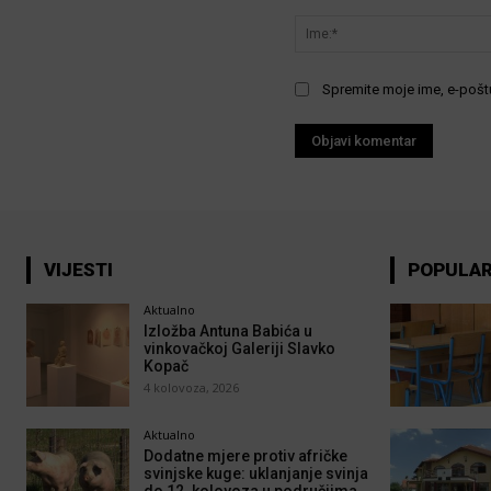
Komentar:
Spremite moje ime, e-poštu
VIJESTI
POPULA
Aktualno
Izložba Antuna Babića u
vinkovačkoj Galeriji Slavko
Kopač
4 kolovoza, 2026
Aktualno
Dodatne mjere protiv afričke
svinjske kuge: uklanjanje svinja
do 12. kolovoza u područjima