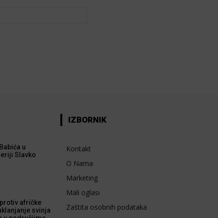
Web:
IZBORNIK
Babića u
Kontakt
eriji Slavko
O Nama
Marketing
Mali oglasi
rotiv afričke
Zaštita osobnih podataka
uklanjanje svinja
a u područjima