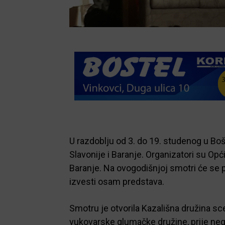
U razdoblju od 3. do 19. studenog u Bo
Slavonije i Baranje. Organizatori su Opć
Baranje. Na ovogodišnjoj smotri će se 
izvesti osam predstava.
Smotru je otvorila Kazališna družina sc
vukovarske glumačke družine, prije nego