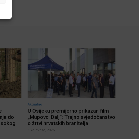
Aktualno
e
U Osijeku premijerno prikazan film
inja do
„Mupovci Dalj“: Trajno svjedočanstvo
visokog
o žrtvi hrvatskih branitelja
3 kolovoza, 2026