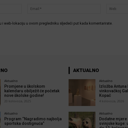
Ime:*
Email:*
 i web-lokaciju u ovom pregledniku sljedeći put kada komentarirate.
RNO
AKTUALNO
Aktualno
Aktualno
Promjene u školskom
Izložba Antuna 
kalendaru obilježit će početak
vinkovačkoj Gal
nove školske godine!
Kopač
20 kolovoza, 2025
4 kolovoza, 2026
Aktualno
Aktualno
Program “Nagradimo najbolja
Dodatne mjere p
sportska dostignuća”
svinjske kuge: 
do 12. kolovoz