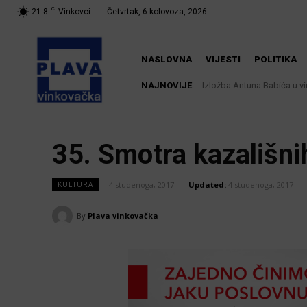
C
21.8
Vinkovci
Četvrtak, 6 kolovoza, 2026
NASLOVNA
VIJESTI
POLITIKA
NAJNOVIJE
Izložba Antuna Babića u v
35. Smotra kazališn
4 studenoga, 2017
Updated:
4 studenoga, 2017
KULTURA
By
Plava vinkovačka