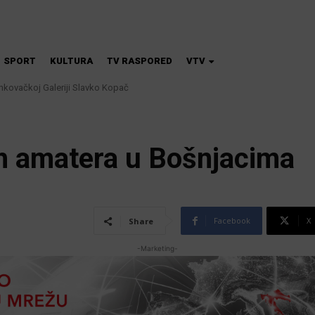
SPORT
KULTURA
TV RASPORED
VTV
inkovačkoj Galeriji Slavko Kopač
ih amatera u Bošnjacima
Facebook
X
Share
-Marketing-