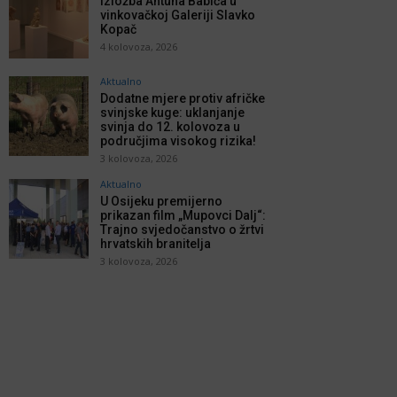
Izložba Antuna Babića u
vinkovačkoj Galeriji Slavko
Kopač
4 kolovoza, 2026
Aktualno
Dodatne mjere protiv afričke
svinjske kuge: uklanjanje
svinja do 12. kolovoza u
područjima visokog rizika!
3 kolovoza, 2026
Aktualno
U Osijeku premijerno
prikazan film „Mupovci Dalj“:
Trajno svjedočanstvo o žrtvi
hrvatskih branitelja
3 kolovoza, 2026