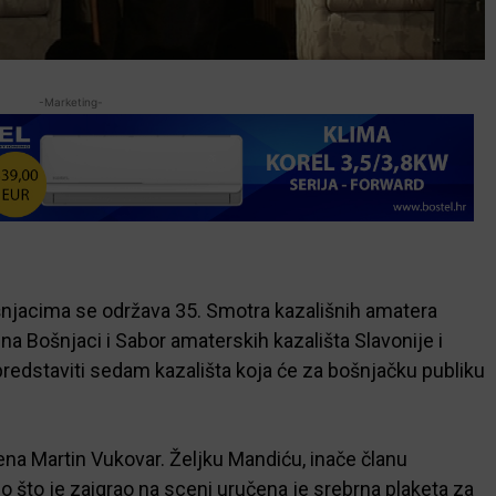
-Marketing-
šnjacima se održava 35. Smotra kazališnih amatera
ina Bošnjaci i Sabor amaterskih kazališta Slavonije i
predstaviti sedam kazališta koja će za bošnjačku publiku
ena Martin Vukovar. Željku Mandiću, inače članu
 što je zaigrao na sceni uručena je srebrna plaketa za