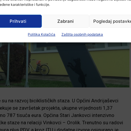
eđene karakteristike i funkcije.
Prihvati
Zabrani
Pogledaj postavk
Politika Kolačića
Zaštita osobnih podataka
u na razvoj biciklističkih staza. U Općini Andrijaševci
čekuje se završetak projekta, ukupne vrijednosti 1,37
ano 787 tisuća eura. Općina Stari Jankovci intenzivno
čke staze na relaciji Vinkovci – Orolik. Trenutno su radovi
eura plus PDV, a kroz ITU i dodatne izvore osigurano je