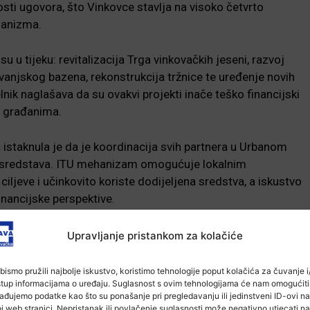
sti ugovora, što Vinkovce stavlja na visoko četvrto
hanizma.
 su u tijeku: revitalizacija Trga vinkovačkih jeseni, razvoj
vanjskog bazena, rekonstrukcija tržnice te uređenje novih
elnik naglašava da su ovakvi projekti inače teško financijski
im građanima.
istaknula je da je koordinacija svih partnera u Urbanom
e sredstava. ITU mehanizam omogućuje lokalnim
ciljeve i učinkovito koriste dodijeljena sredstva, a iskustvo
inancijske perspektive.
Upravljanje pristankom za kolačiće
bismo pružili najbolje iskustvo, koristimo tehnologije poput kolačića za čuvanje i/
stup informacijama o uređaju. Suglasnost s ovim tehnologijama će nam omogućiti
ađujemo podatke kao što su ponašanje pri pregledavanju ili jedinstveni ID-ovi na
j web stranici. Nepristanak ili povlačenje suglasnosti može negativno utjecati na