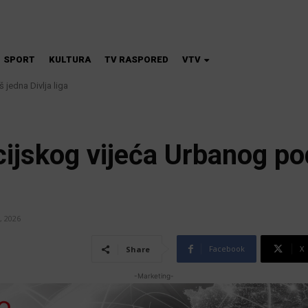
SPORT
KULTURA
TV RASPORED
VTV
dna Divlja liga
škola magije
cijskog vijeća Urbanog po
, 2026
Facebook
X
Share
-Marketing-