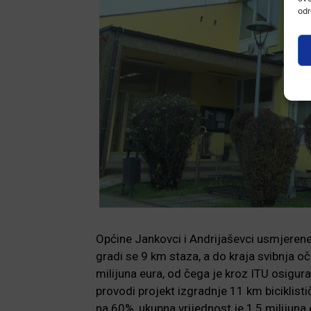
odr
Općine Jankovci i Andrijaševci usmjerene s
gradi se 9 km staza, a do kraja svibnja o
milijuna eura, od čega je kroz ITU osigur
provodi projekt izgradnje 11 km biciklisti
na 60%, ukupna vrijednost je 1,5 milijuna 