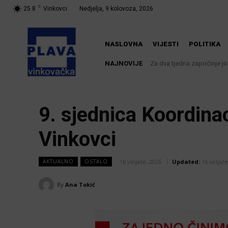
C
25.8
Vinkovci
Nedjelja, 9 kolovoza, 2026
NASLOVNA
VIJESTI
POLITIKA
NAJNOVIJE
Za dva tjedna započinje još je
U Županji održana Ljetna 
9. sjednica Koordina
Vinkovci
16 veljače, 2026
Updated:
16 veljače
AKTUALNO
OSTALO
By
Ana Tokić