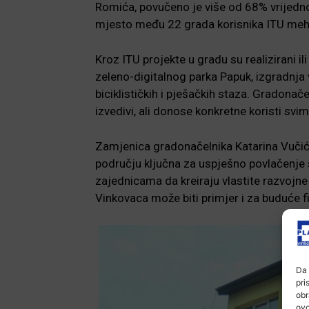
Romića, povučeno je više od 68% vrijedno
mjesto među 22 grada korisnika ITU me
Kroz ITU projekte u gradu su realizirani ili
zeleno-digitalnog parka Papuk, izgradnja 
biciklističkih i pješačkih staza. Gradonač
izvedivi, ali donose konkretne koristi sv
Zamjenica gradonačelnika Katarina Vučić 
području ključna za uspješno povlačenj
zajednicama da kreiraju vlastite razvojne 
Vinkovaca može biti primjer i za buduće f
Da 
pri
obr
ovo