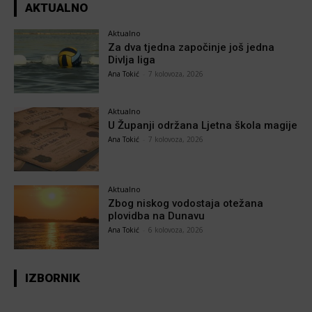
AKTUALNO
Aktualno
Za dva tjedna započinje još jedna
Divlja liga
Ana Tokić
-
7 kolovoza, 2026
Aktualno
U Županji održana Ljetna škola magije
Ana Tokić
-
7 kolovoza, 2026
Aktualno
Zbog niskog vodostaja otežana
plovidba na Dunavu
Ana Tokić
-
6 kolovoza, 2026
IZBORNIK