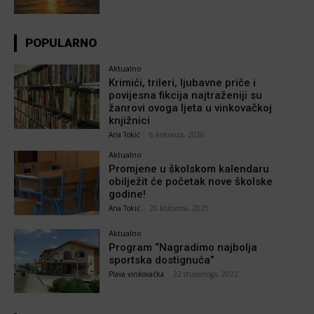
POPULARNO
Aktualno
Krimići, trileri, ljubavne priče i
povijesna fikcija najtraženiji su
žanrovi ovoga ljeta u vinkovačkoj
knjižnici
Ana Tokić
-
6 kolovoza, 2026
Aktualno
Promjene u školskom kalendaru
obilježit će početak nove školske
godine!
Ana Tokić
-
20 kolovoza, 2025
Aktualno
Program “Nagradimo najbolja
sportska dostignuća”
Plava vinkovačka
-
22 studenoga, 2022