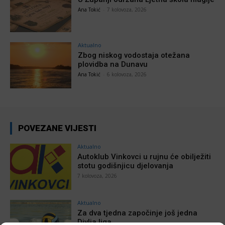
Ana Tokić
-
7 kolovoza, 2026
Aktualno
Zbog niskog vodostaja otežana
plovidba na Dunavu
Ana Tokić
-
6 kolovoza, 2026
POVEZANE VIJESTI
Aktualno
Autoklub Vinkovci u rujnu će obilježiti
stotu godišnjicu djelovanja
7 kolovoza, 2026
Aktualno
Za dva tjedna započinje još jedna
Divlja liga