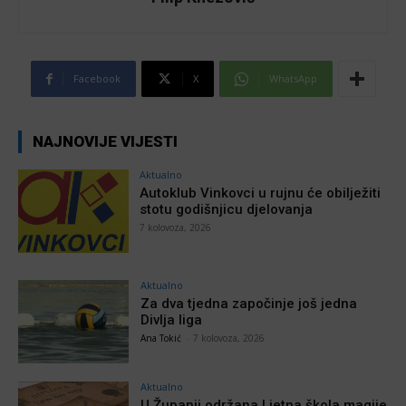
Facebook
X
WhatsApp
NAJNOVIJE VIJESTI
Aktualno
Autoklub Vinkovci u rujnu će obilježiti
stotu godišnjicu djelovanja
7 kolovoza, 2026
Aktualno
Za dva tjedna započinje još jedna
Divlja liga
Ana Tokić
-
7 kolovoza, 2026
Aktualno
U Županji održana Ljetna škola magije