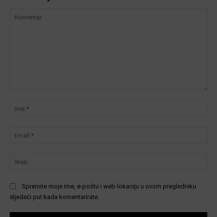
Komentar:
Ime
Ema
We
Spremite moje ime, e-poštu i web-lokaciju u ovom pregledniku
sljedeći put kada komentarirate.