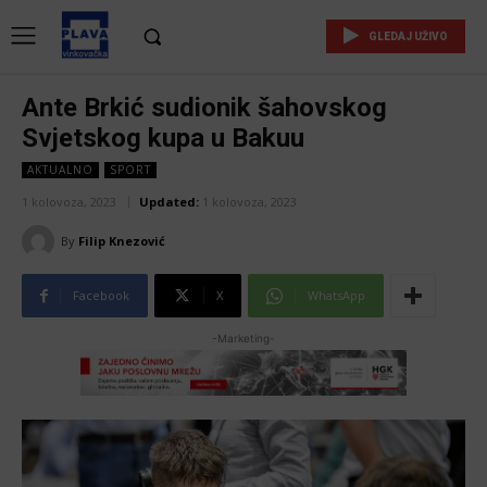
GLEDAJ UŽIVO
Ante Brkić sudionik šahovskog
Svjetskog kupa u Bakuu
AKTUALNO
SPORT
1 kolovoza, 2023
Updated:
1 kolovoza, 2023
By
Filip Knezović
Facebook
X
WhatsApp
-Marketing-