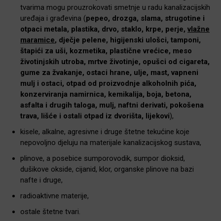
tvarima mogu prouzrokovati smetnje u radu kanalizacijskih
uređaja i građevina (
pepeo, drozga, slama, strugotine i
otpaci metala, plastika, drvo, staklo, krpe, perje,
vlažne
maramice
, dječje pelene, higijenski ulošci, tamponi,
štapići za uši, kozmetika, plastične vrećice, meso
životinjskih utroba, mrtve životinje, opušci od cigareta,
gume za žvakanje, ostaci hrane, ulje, mast, vapneni
mulj i ostaci, otpad od proizvodnje alkoholnih pića,
konzerviranja namirnica, kemikalija, boja, betona,
asfalta i drugih taloga, mulj, naftni derivati, pokošena
trava, lišće i ostali otpad iz dvorišta, lijekovi
),
kisele, alkalne, agresivne i druge štetne tekućine koje
nepovoljno djeluju na materijale kanalizacijskog sustava,
plinove, a posebice sumporovodik, sumpor dioksid,
dušikove okside, cijanid, klor, organske plinove na bazi
nafte i druge,
radioaktivne materije,
ostale štetne tvari.