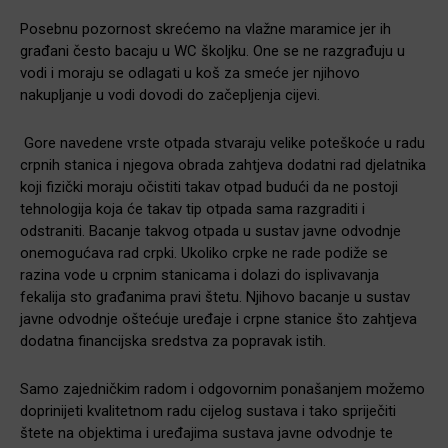
Posebnu pozornost skrećemo na vlažne maramice jer ih
građani često bacaju u WC školjku. One se ne razgrađuju u
vodi i moraju se odlagati u koš za smeće jer njihovo
nakupljanje u vodi dovodi do začepljenja cijevi.
Gore navedene vrste otpada stvaraju velike poteškoće u radu
crpnih stanica i njegova obrada zahtjeva dodatni rad djelatnika
koji fizički moraju očistiti takav otpad budući da ne postoji
tehnologija koja će takav tip otpada sama razgraditi i
odstraniti. Bacanje takvog otpada u sustav javne odvodnje
onemogućava rad crpki. Ukoliko crpke ne rade podiže se
razina vode u crpnim stanicama i dolazi do isplivavanja
fekalija sto građanima pravi štetu. Njihovo bacanje u sustav
javne odvodnje oštećuje uređaje i crpne stanice što zahtjeva
dodatna financijska sredstva za popravak istih.
Samo zajedničkim radom i odgovornim ponašanjem možemo
doprinijeti kvalitetnom radu cijelog sustava i tako spriječiti
štete na objektima i uređajima sustava javne odvodnje te