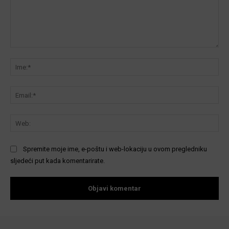
Komentar:
Ime
Ema
We
Spremite moje ime, e-poštu i web-lokaciju u ovom pregledniku
sljedeći put kada komentarirate.