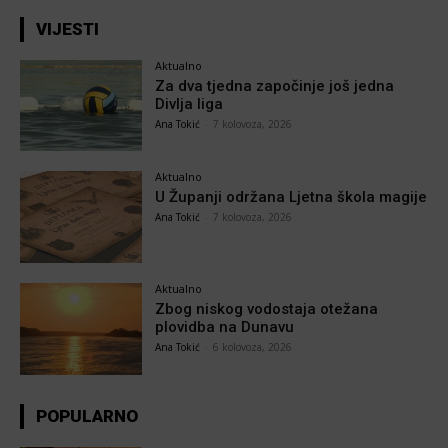
VIJESTI
Aktualno
Za dva tjedna započinje još jedna
Divlja liga
Ana Tokić
-
7 kolovoza, 2026
Aktualno
U Županji održana Ljetna škola magije
Ana Tokić
-
7 kolovoza, 2026
Aktualno
Zbog niskog vodostaja otežana
plovidba na Dunavu
Ana Tokić
-
6 kolovoza, 2026
POPULARNO