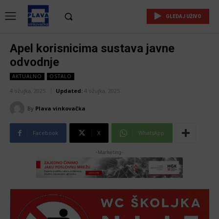
GLEDAJ UŽIVO
Apel korisnicima sustava javne
odvodnje
AKTUALNO
OSTALO
4 ožujka, 2025
Updated:
4 ožujka, 2025
By
Plava vinkovačka
Facebook
X
WhatsApp
-Marketing-