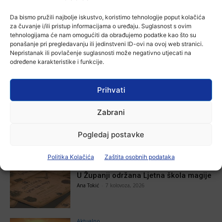
Da bismo pružili najbolje iskustvo, koristimo tehnologije poput kolačića
za čuvanje i/ili pristup informacijama o uređaju. Suglasnost s ovim
NAJNOVIJE VIJESTI
tehnologijama će nam omogućiti da obrađujemo podatke kao što su
ponašanje pri pregledavanju ili jedinstveni ID-ovi na ovoj web stranici.
Aktualno
Nepristanak ili povlačenje suglasnosti može negativno utjecati na
Autoklub Vinkovci u rujnu će obilježiti
određene karakteristike i funkcije.
stotu godišnjicu djelovanja
7 kolovoza, 2026
Prihvati
Aktualno
Zabrani
Za dva tjedna započinje još jedna
Divlja liga
Pogledaj postavke
Ana Tokić
-
7 kolovoza, 2026
Politika Kolačića
Zaštita osobnih podataka
Aktualno
U Županji održana Ljetna škola magije
Ana Tokić
-
7 kolovoza, 2026
Aktualno