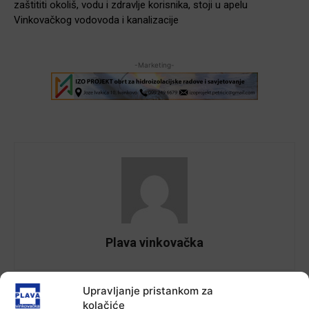
zaštititi okoliš, vodu i zdravlje korisnika, stoji u apelu
Vinkovačkog vodovoda i kanalizacije
-Marketing-
Plava vinkovačka
Upravljanje pristankom za
kolačiće
Facebook
X
WhatsApp