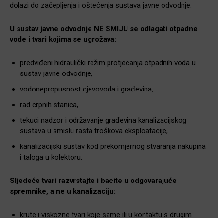
dolazi do začepljenja i oštećenja sustava javne odvodnje.
U sustav javne odvodnje NE SMIJU se odlagati otpadne
vode i tvari kojima se ugrožava:
predviđeni hidraulički režim protjecanja otpadnih voda u
sustav javne odvodnje,
vodonepropusnost cjevovoda i građevina,
rad crpnih stanica,
tekući nadzor i održavanje građevina kanalizacijskog
sustava u smislu rasta troškova eksploatacije,
kanalizacijski sustav kod prekomjernog stvaranja nakupina
i taloga u kolektoru.
Sljedeće tvari razvrstajte i bacite u odgovarajuće
spremnike, a ne u kanalizaciju:
krute i viskozne tvari koje same ili u kontaktu s drugim