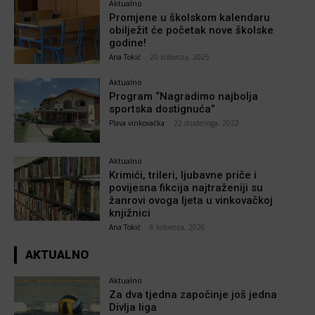
Aktualno
Promjene u školskom kalendaru
obilježit će početak nove školske
godine!
Ana Tokić
-
20 kolovoza, 2025
Aktualno
Program “Nagradimo najbolja
sportska dostignuća”
Plava vinkovačka
-
22 studenoga, 2022
Aktualno
Krimići, trileri, ljubavne priče i
povijesna fikcija najtraženiji su
žanrovi ovoga ljeta u vinkovačkoj
knjižnici
Ana Tokić
-
6 kolovoza, 2026
AKTUALNO
Aktualno
Za dva tjedna započinje još jedna
Divlja liga