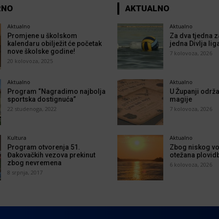
RNO
AKTUALNO
Aktualno
Aktualno
Promjene u školskom
Za dva tjedna z
kalendaru obilježit će početak
jedna Divlja lig
nove školske godine!
7 kolovoza, 2026
20 kolovoza, 2025
Aktualno
Aktualno
Program “Nagradimo najbolja
U Županji održa
sportska dostignuća”
magije
22 studenoga, 2022
7 kolovoza, 2026
Kultura
Aktualno
Program otvorenja 51.
Zbog niskog vo
Đakovačkih vezova prekinut
otežana plovid
zbog nevremena
6 kolovoza, 2026
8 srpnja, 2017