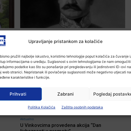
Aktualno
Na današnji dan rođen ban Josip Jelačić – 5
Upravljanje pristankom za kolačiće
činjenica o njemu koje možda niste znali
Ana Tokić
-
16 listopada, 2025
bismo pružili najbolje iskustvo, koristimo tehnologije poput kolačića za čuvanje i/
stup informacijama o uređaju. Suglasnost s ovim tehnologijama će nam omogućiti
ađujemo podatke kao što su ponašanje pri pregledavanju ili jedinstveni ID-ovi na
j web stranici. Nepristanak ili povlačenje suglasnosti može negativno utjecati na
eđene karakteristike i funkcije.
Prihvati
Zabrani
Pogledaj postavk
Politika Kolačića
Zaštita osobnih podataka
Aktualno
U Vinkovcima provedena akcija “Dan