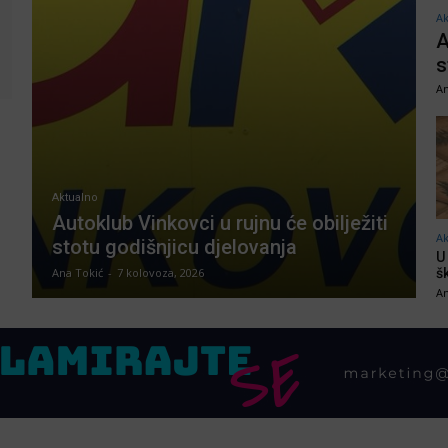
Ak
A
s
An
Aktualno
Autoklub Vinkovci u rujnu će obilježiti
Ak
stotu godišnjicu djelovanja
U
Ana Tokić
-
7 kolovoza, 2026
š
An