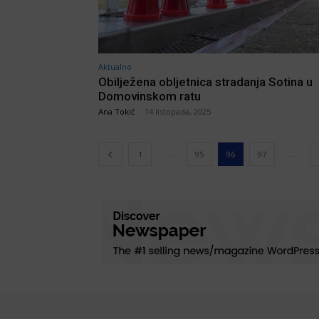
Aktualno
Obilježena obljetnica stradanja Sotina u
Domovinskom ratu
Ana Tokić
-
14 listopada, 2025
...
...
1
95
96
97