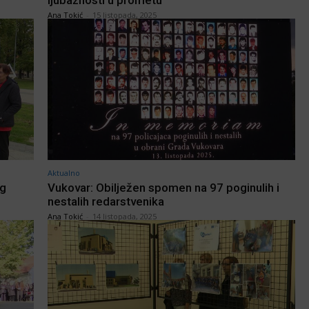
ljubaznosti u prometu”
Ana Tokić
-
15 listopada, 2025
Aktualno
og
Vukovar: Obilježen spomen na 97 poginulih i
nestalih redarstvenika
Ana Tokić
-
14 listopada, 2025