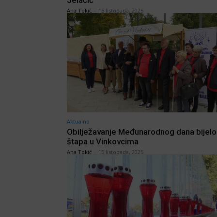
Jelačić”
Ana Tokić
-
15 listopada, 2025
Aktualno
Obilježavanje Međunarodnog dana bijel
štapa u Vinkovcima
Ana Tokić
-
15 listopada, 2025