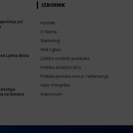
IZBORNIK
apočinje još
Kontakt
a
O Nama
Marketing
Mali oglasi
na Ljetna škola
Zaštita osobnih podataka
Politika Kolačića (EU)
Politika povrata novca i reklamacija
Vaše Primjedbe
dostaja
Impressum
ba na Dunavu