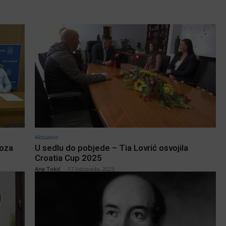
Aktualno
voza
U sedlu do pobjede – Tia Lovrić osvojila
Croatia Cup 2025
Ana Tokić
-
17 listopada, 2025