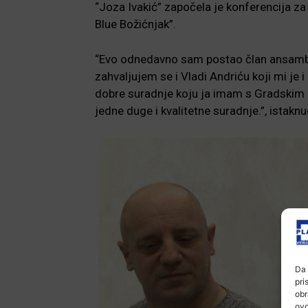
“Joza Ivakić” započela je konferencija za
Blue Božićnjak”.
“Evo odnedavno sam postao član ansambl
zahvaljujem se i Vladi Andriću koji mi je i
dobre suradnje koju ja imam s Gradskim 
jedne duge i kvalitetne suradnje.”, istaknu
Da 
pri
obr
ovo