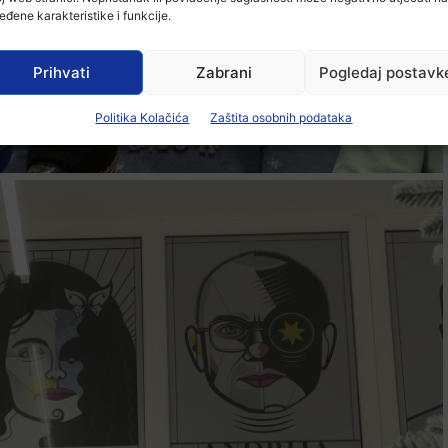
eđene karakteristike i funkcije.
Prihvati
Zabrani
Pogledaj postavk
Politika Kolačića
Zaštita osobnih podataka