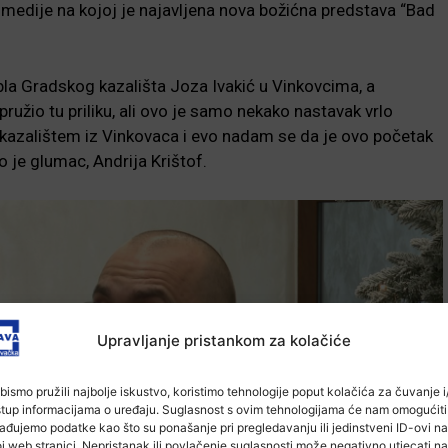
 medije na kojoj je najavljena nova božićna predstava “Bad
a Gradskog kazališta Joza Ivakić u Vinkovcima, a
 pružio tu priliku, ali ovo je samo nekako nastavak vrlo
kazalištem iz Vinkovaca i evo nadam se da je ovo početak
o je glumac, Andrija Krištof.
Upravljanje pristankom za kolačiće
bismo pružili najbolje iskustvo, koristimo tehnologije poput kolačića za čuvanje i/
stup informacijama o uređaju. Suglasnost s ovim tehnologijama će nam omogućiti
ađujemo podatke kao što su ponašanje pri pregledavanju ili jedinstveni ID-ovi na
j web stranici. Nepristanak ili povlačenje suglasnosti može negativno utjecati na