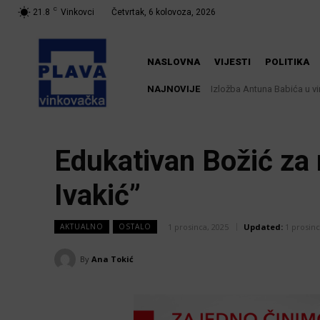
C
21.8
Vinkovci
Četvrtak, 6 kolovoza, 2026
NASLOVNA
VIJESTI
POLITIKA
NAJNOVIJE
Izložba Antuna Babića u vinko
Dodatne mjere protiv afrič
rizika!
Edukativan Božić za
Ivakić”
1 prosinca, 2025
Updated:
1 prosinc
AKTUALNO
OSTALO
By
Ana Tokić