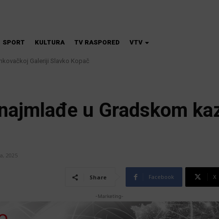
SPORT
KULTURA
TV RASPORED
VTV
vačkoj Galeriji Slavko Kopač
ke svinjske kuge: uklanjanje svinja do 12. kolovoza u područjima visokog
 najmlađe u Gradskom kaz
a, 2025
Facebook
X
Share
-Marketing-