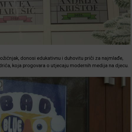
žićnjak, donosi edukativnu i duhovitu priči za najmlađe,
ndrića, koja progovara o utjecaju modernih medija na djecu.