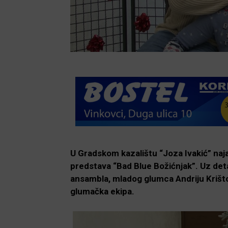
U Gradskom kazalištu “Joza Ivakić” naj
predstava “Bad Blue Božićnjak”. Uz detal
ansambla, mladog glumca Andriju Krištofa
glumačka ekipa.