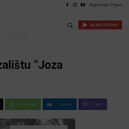
Registracija / Prijava
GLEDAJ UŽIVO
alištu “Joza
WhatsApp
Linkedin
Viber