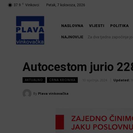
C
37.9
Vinkovci
Petak, 7 kolovoza, 2026
NASLOVNA
VIJESTI
POLITIKA
NAJNOVIJE
Za dva tjedna započinje još 
U Županji održana Ljetn
Autocestom jurio 22
10 siječnja, 2024
Updated:
1
AKTUALNO
CRNA KRONIKA
By
Plava vinkovačka