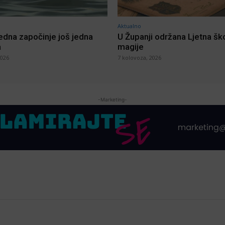
Aktualno
jedna započinje još jedna
U Županji održana Ljetna šk
a
magije
2026
7 kolovoza, 2026
-Marketing-