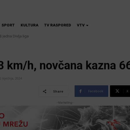
SPORT
KULTURA
TV RASPORED
VTV
jedna Divlja liga
a škola magije
8 km/h, novčana kazna 6
0 siječnja, 2024
Facebook
X
Share
-Marketing-