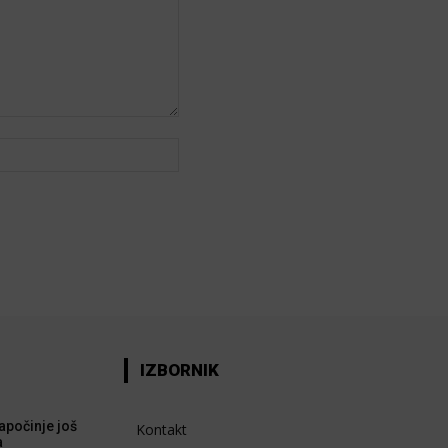
Web:
IZBORNIK
apočinje još
Kontakt
a