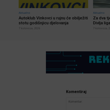
Aktualno
Aktualno
Autoklub Vinkovci u rujnu će obilježiti
Za dva t
stotu godišnjicu djelovanja
Divlja lig
7 kolovoza, 2026
7 kolovoza, 
Komentiraj