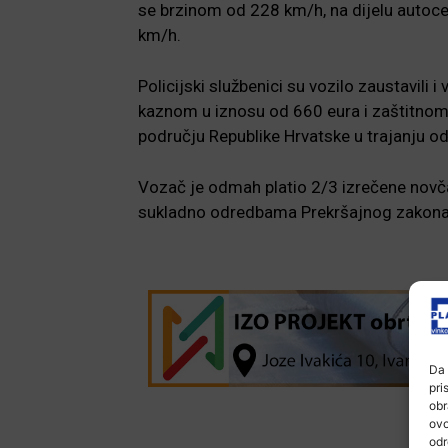
se brzinom od 228 km/h, na dijelu autoc
km/h.
Policijski službenici su vozilo zaustavili
kaznom u iznosu od 660 eura i zaštitno
području Republike Hrvatske u trajanju o
Vozač je odmah platio 2/3 izrečene novč
sukladno odredbama Prekršajnog zakona
Da 
pri
obr
ovo
odr