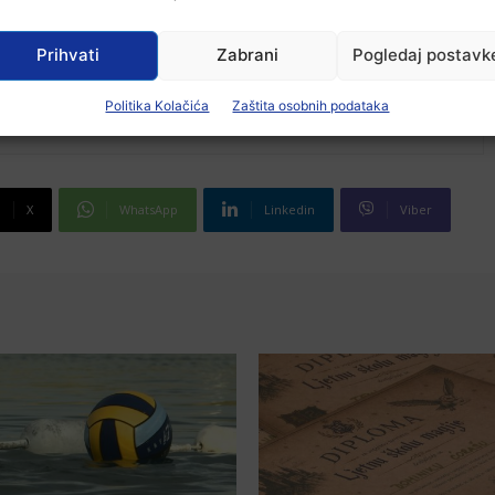
Prihvati
Zabrani
Pogledaj postavk
Politika Kolačića
Zaštita osobnih podataka
X
WhatsApp
Linkedin
Viber