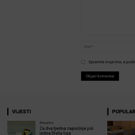
Komentar:
Spremite moje ime, e-poštu
VIJESTI
POPULA
Aktualno
Za dva tjedna započinje još
jedna Divlja liga