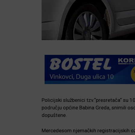
Policijski službenici tzv.“presretača“ su 1
području općine Babina Greda, snimili os
dopuštene.
Mercedesom njemačkih registracijskih ozn