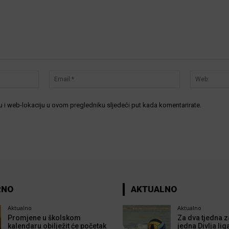
Ime:*
Email:*
 i web-lokaciju u ovom pregledniku sljedeći put kada komentarirate.
RNO
AKTUALNO
Aktualno
Aktualno
Promjene u školskom
Za dva tjedna z
kalendaru obilježit će početak
jedna Divlja lig