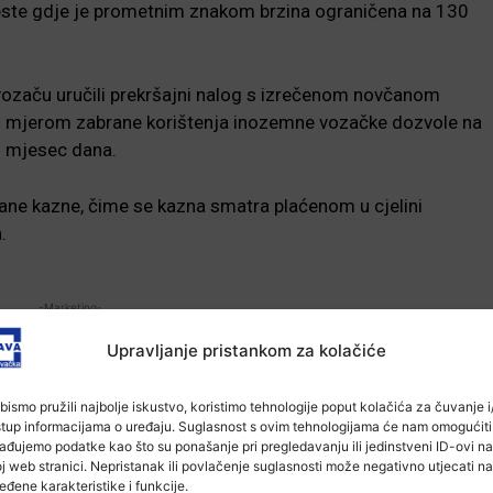
este gdje je prometnim znakom brzina ograničena na 130
 i vozaču uručili prekršajni nalog s izrečenom novčanom
m mjerom zabrane korištenja inozemne vozačke dozvole na
d mjesec dana.
ane kazne, čime se kazna smatra plaćenom u cjelini
.
-Marketing-
Upravljanje pristankom za kolačiće
bismo pružili najbolje iskustvo, koristimo tehnologije poput kolačića za čuvanje i/
stup informacijama o uređaju. Suglasnost s ovim tehnologijama će nam omogućiti
ađujemo podatke kao što su ponašanje pri pregledavanju ili jedinstveni ID-ovi na
j web stranici. Nepristanak ili povlačenje suglasnosti može negativno utjecati na
eđene karakteristike i funkcije.