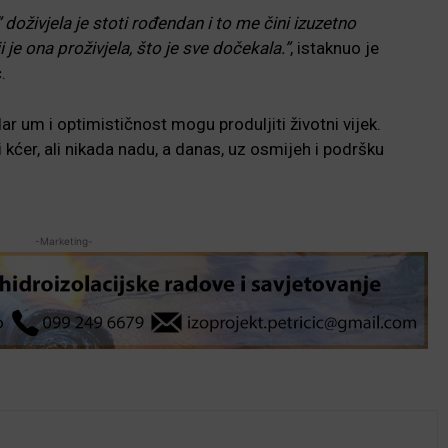
oživjela je stoti rođendan i to me čini izuzetno
 je ona proživjela, što je sve dočekala.”
, istaknuo je
.
r um i optimističnost mogu produljiti životni vijek.
 i kćer, ali nikada nadu, a danas, uz osmijeh i podršku
-Marketing-