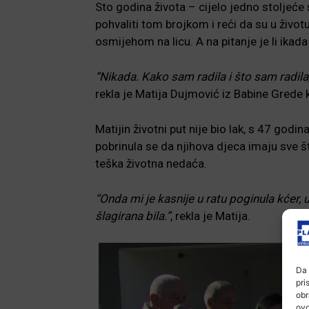
Sto godina života – cijelo jedno stoljeće 
pohvaliti tom brojkom i reći da su u životu 
osmijehom na licu. A na pitanje je li ikad
“Nikada. Kako sam radila i što sam radila,
rekla je Matija Dujmović iz Babine Grede k
Matijin životni put nije bio lak, s 47 god
pobrinula se da njihova djeca imaju sve št
teška životna nedaća.
“Onda mi je kasnije u ratu poginula kćer, u
šlagirana bila.”
, rekla je Matija.
Da 
pri
obr
ovo