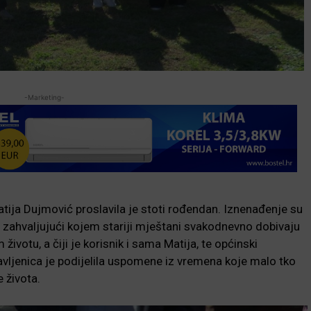
-Marketing-
Matija Dujmović proslavila je stoti rođendan. Iznenađenje su
”, zahvaljujući kojem stariji mještani svakodnevno dobivaju
votu, a čiji je korisnik i sama Matija, te općinski
 slavljenica je podijelila uspomene iz vremena koje malo tko
e života.