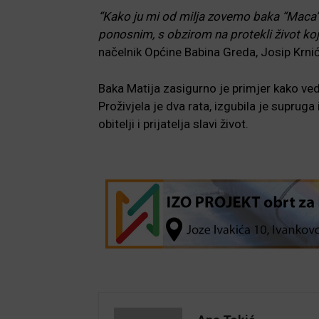
“Kako ju mi od milja zovemo baka “Maca” d
ponosnim, s obzirom na protekli život koji
načelnik Općine Babina Greda, Josip Krnić
Baka Matija zasigurno je primjer kako veda
Proživjela je dva rata, izgubila je supruga
obitelji i prijatelja slavi život.