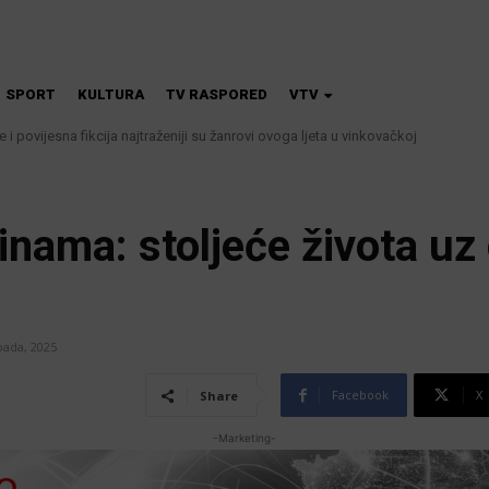
SPORT
KULTURA
TV RASPORED
VTV
 i povijesna fikcija najtraženiji su žanrovi ovoga ljeta u vinkovačkoj
 kanalizacije najavljuju smanjenje tlaka u vodovodnoj mreži
inama: stoljeće života uz
opada, 2025
Facebook
X
Share
-Marketing-