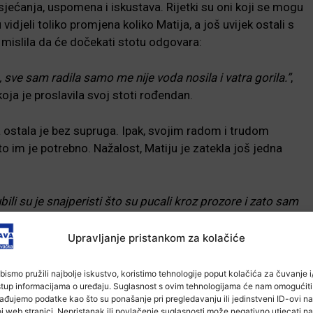
sjećanja, uspomena i iskustava. Rijetki su oni koji se mogu
vidjeli toliko promjena koliko Matija, a još uvijek ostali s
a mislila da će dočekati stotu odgovara:
 sve sam radila samo me nije voda nosila i vatra gorila.”
,
oja je proslavila svoj stoti rođendan.
ina ostala je bez supruga. Ipak, svojim radom i trudom
o im je potrebno. Nažalost, Matiju je zatekla još jedna
bili su je snajperisti što su pucali kroz prozore i zato sam
Upravljanje pristankom za kolačiće
bismo pružili najbolje iskustvo, koristimo tehnologije poput kolačića za čuvanje i/
stup informacijama o uređaju. Suglasnost s ovim tehnologijama će nam omogućiti
ađujemo podatke kao što su ponašanje pri pregledavanju ili jedinstveni ID-ovi na
j web stranici. Nepristanak ili povlačenje suglasnosti može negativno utjecati na