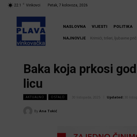
C
22.1
Vinkovci
Petak, 7 kolovoza, 2026
NASLOVNA
VIJESTI
POLITIKA
NAJNOVIJE
Krimići, trileri, ljubavne priče
Iz Vinkovačkog vodovoda i
knjižnici
Baka koja prkosi god
licu
30 listopada, 2025
Updated:
30 list
AKTUALNO
OSTALO
By
Ana Tokić