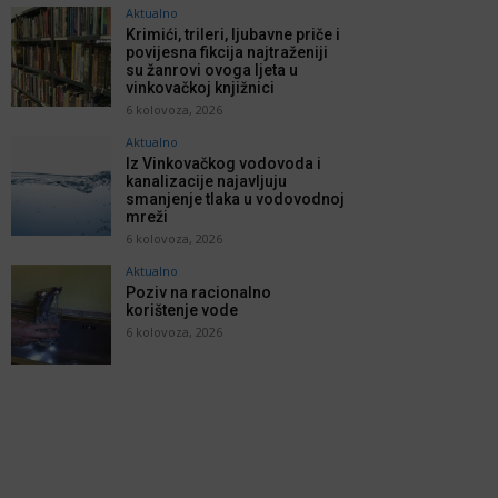
Aktualno
Krimići, trileri, ljubavne priče i
povijesna fikcija najtraženiji
su žanrovi ovoga ljeta u
vinkovačkoj knjižnici
6 kolovoza, 2026
Aktualno
Iz Vinkovačkog vodovoda i
kanalizacije najavljuju
smanjenje tlaka u vodovodnoj
mreži
6 kolovoza, 2026
Aktualno
Poziv na racionalno
korištenje vode
6 kolovoza, 2026