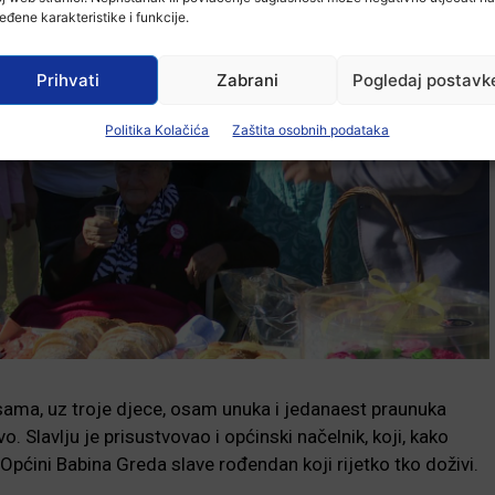
eđene karakteristike i funkcije.
Prihvati
Zabrani
Pogledaj postavk
Politika Kolačića
Zaštita osobnih podataka
sama, uz troje djece, osam unuka i jedanaest praunuka
. Slavlju je prisustvovao i općinski načelnik, koji, kako
Općini Babina Greda slave rođendan koji rijetko tko doživi.