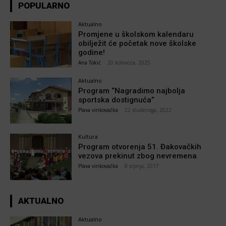
POPULARNO
Aktualno
Promjene u školskom kalendaru
obilježit će početak nove školske
godine!
Ana Tokić
-
20 kolovoza, 2025
Aktualno
Program “Nagradimo najbolja
sportska dostignuća”
Plava vinkovačka
-
22 studenoga, 2022
Kultura
Program otvorenja 51. Đakovačkih
vezova prekinut zbog nevremena
Plava vinkovačka
-
8 srpnja, 2017
AKTUALNO
Aktualno