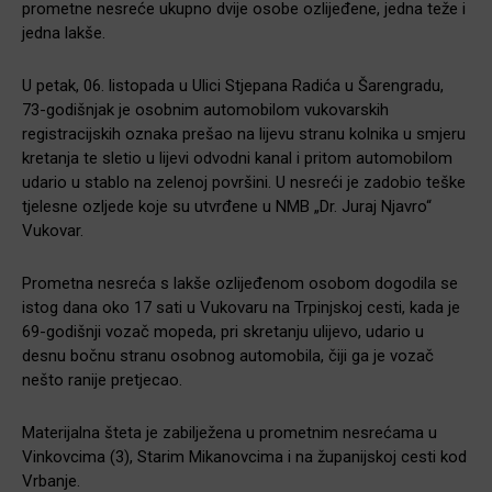
prometne nesreće ukupno dvije osobe ozlijeđene, jedna teže i
jedna lakše.
U petak, 06. listopada u Ulici Stjepana Radića u Šarengradu,
73-godišnjak je osobnim automobilom vukovarskih
registracijskih oznaka prešao na lijevu stranu kolnika u smjeru
kretanja te sletio u lijevi odvodni kanal i pritom automobilom
udario u stablo na zelenoj površini. U nesreći je zadobio teške
tjelesne ozljede koje su utvrđene u NMB „Dr. Juraj Njavro“
Vukovar.
Prometna nesreća s lakše ozlijeđenom osobom dogodila se
istog dana oko 17 sati u Vukovaru na Trpinjskoj cesti, kada je
69-godišnji vozač mopeda, pri skretanju ulijevo, udario u
desnu bočnu stranu osobnog automobila, čiji ga je vozač
nešto ranije pretjecao.
Materijalna šteta je zabilježena u prometnim nesrećama u
Vinkovcima (3), Starim Mikanovcima i na županijskoj cesti kod
Vrbanje.