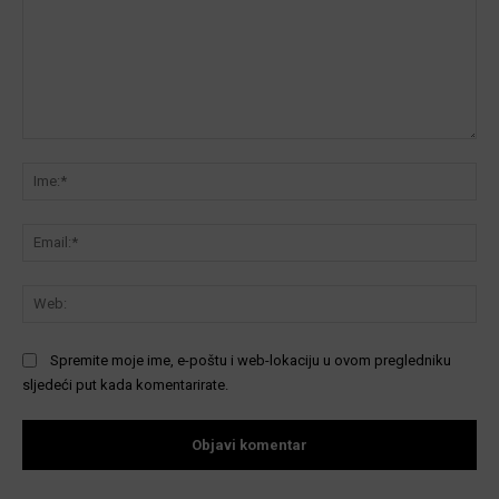
Komentar:
Ime
Ema
We
Spremite moje ime, e-poštu i web-lokaciju u ovom pregledniku
sljedeći put kada komentarirate.