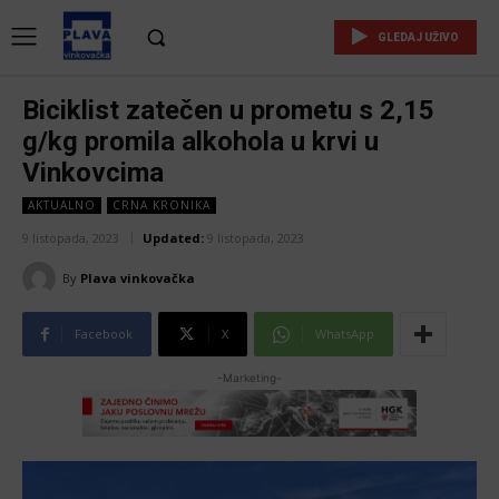
GLEDAJ UŽIVO
Biciklist zatečen u prometu s 2,15
g/kg promila alkohola u krvi u
Vinkovcima
AKTUALNO
CRNA KRONIKA
9 listopada, 2023
Updated:
9 listopada, 2023
By
Plava vinkovačka
Facebook
X
WhatsApp
-Marketing-