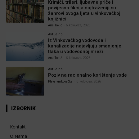
Krimići, trileri, ljubavne priče i
povijesna fikcija najtraženiji su
žanrovi ovoga ljeta u vinkovačkoj
knjižnici
Ana Tokić
-
6 kolovoza, 2026
Aktualno
Iz Vinkovačkog vodovoda i
kanalizacije najavljuju smanjenje
tlaka u vodovodnoj mreži
Ana Tokić
-
6 kolovoza, 2026
Aktualno
Poziv na racionalno korištenje vode
Plava vinkovačka
-
6 kolovoza, 2026
IZBORNIK
Kontakt
O Nama