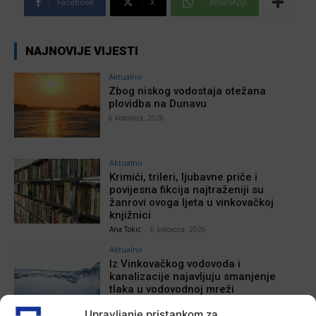
Facebook
X
WhatsApp
NAJNOVIJE VIJESTI
Aktualno
Zbog niskog vodostaja otežana
plovidba na Dunavu
6 kolovoza, 2026
Aktualno
Krimići, trileri, ljubavne priče i
povijesna fikcija najtraženiji su
žanrovi ovoga ljeta u vinkovačkoj
knjižnici
Ana Tokić
-
6 kolovoza, 2026
Aktualno
Iz Vinkovačkog vodovoda i
kanalizacije najavljuju smanjenje
tlaka u vodovodnoj mreži
Ana Tokić
-
6 kolovoza, 2026
Upravljanje pristankom za