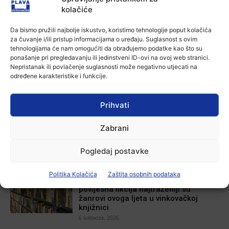
kolačiće
Aktualno
Poziv na racionalno korištenje vode
Plava vinkovačka
-
6 kolovoza, 2026
Da bismo pružili najbolje iskustvo, koristimo tehnologije poput kolačića
za čuvanje i/ili pristup informacijama o uređaju. Suglasnost s ovim
tehnologijama će nam omogućiti da obrađujemo podatke kao što su
ponašanje pri pregledavanju ili jedinstveni ID-ovi na ovoj web stranici.
Nepristanak ili povlačenje suglasnosti može negativno utjecati na
određene karakteristike i funkcije.
POVEZANE VIJESTI
Prihvati
Aktualno
Zbog niskog vodostaja otežana
Zabrani
plovidba na Dunavu
6 kolovoza, 2026
Pogledaj postavke
Aktualno
Politika Kolačića
Zaštita osobnih podataka
Krimići, trileri, ljubavne priče i
povijesna fikcija najtraženiji su
žanrovi ovoga ljeta u vinkovačkoj
knjižnici
6 kolovoza, 2026