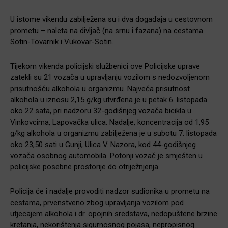
U istome vikendu zabilježena su i dva događaja u cestovnom
prometu – naleta na divljač (na srnu i fazana) na cestama
Sotin-Tovarnik i Vukovar-Sotin.
Tijekom vikenda policijski službenici ove Policijske uprave
zatekli su 21 vozača u upravljanju vozilom s nedozvoljenom
prisutnošću alkohola u organizmu. Najveća prisutnost
alkohola u iznosu 2,15 g/kg utvrđena je u petak 6. listopada
oko 22 sata, pri nadzoru 32-godišnjeg vozača bicikla u
Vinkovcima, Lapovačka ulica. Nadalje, koncentracija od 1,95
g/kg alkohola u organizmu zabilježena je u subotu 7. listopada
oko 23,50 sati u Gunji, Ulica V. Nazora, kod 44-godišnjeg
vozača osobnog automobila. Potonji vozač je smješten u
policijske posebne prostorije do otriježnjenja.
Policija će i nadalje provoditi nadzor sudionika u prometu na
cestama, prvenstveno zbog upravljanja vozilom pod
utjecajem alkohola i dr. opojnih sredstava, nedopuštene brzine
kretanja, nekorištenja sigurnosnog pojasa, nepropisnog