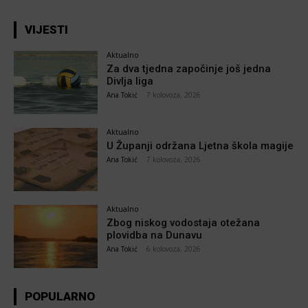
VIJESTI
Aktualno
Za dva tjedna započinje još jedna
Divlja liga
Ana Tokić
-
7 kolovoza, 2026
Aktualno
U Županji održana Ljetna škola magije
Ana Tokić
-
7 kolovoza, 2026
Aktualno
Zbog niskog vodostaja otežana
plovidba na Dunavu
Ana Tokić
-
6 kolovoza, 2026
POPULARNO