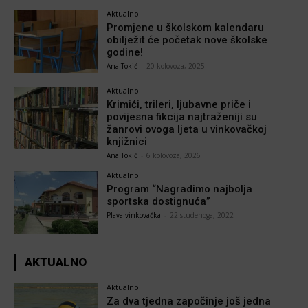
Aktualno
Promjene u školskom kalendaru
obilježit će početak nove školske
godine!
Ana Tokić
-
20 kolovoza, 2025
Aktualno
Krimići, trileri, ljubavne priče i
povijesna fikcija najtraženiji su
žanrovi ovoga ljeta u vinkovačkoj
knjižnici
Ana Tokić
-
6 kolovoza, 2026
Aktualno
Program “Nagradimo najbolja
sportska dostignuća”
Plava vinkovačka
-
22 studenoga, 2022
AKTUALNO
Aktualno
Za dva tjedna započinje još jedna