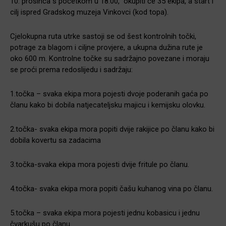
10. prosinca s početkom u 18.00, okupiti će 35 ekipa, a start i
cilj ispred Gradskog muzeja Vinkovci (kod topa).
Cjelokupna ruta utrke sastoji se od šest kontrolnih točki,
potrage za blagom i ciljne provjere, a ukupna dužina rute je
oko 600 m. Kontrolne točke su sadržajno povezane i moraju
se proći prema redoslijedu i sadržaju:
1.točka – svaka ekipa mora pojesti dvoje poderanih gaća po
članu kako bi dobila natjecateljsku majicu i kemijsku olovku.
2.točka- svaka ekipa mora popiti dvije rakijice po članu kako bi
dobila kovertu sa zadacima
3.točka-svaka ekipa mora pojesti dvije fritule po članu.
4.točka- svaka ekipa mora popiti čašu kuhanog vina po članu.
5.točka – svaka ekipa mora pojesti jednu kobasicu i jednu
čvarkušu po članu.