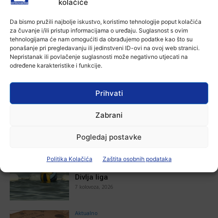
kolačiće
Aktualno
Zbog niskog vodostaja otežana
Da bismo pružili najbolje iskustvo, koristimo tehnologije poput kolačića
plovidba na Dunavu
za čuvanje i/ili pristup informacijama o uređaju. Suglasnost s ovim
Ana Tokić
-
6 kolovoza, 2026
tehnologijama će nam omogućiti da obrađujemo podatke kao što su
ponašanje pri pregledavanju ili jedinstveni ID-ovi na ovoj web stranici.
Nepristanak ili povlačenje suglasnosti može negativno utjecati na
određene karakteristike i funkcije.
POVEZANE VIJESTI
Prihvati
Aktualno
Autoklub Vinkovci u rujnu će obilježiti
Zabrani
stotu godišnjicu djelovanja
7 kolovoza, 2026
Pogledaj postavke
Aktualno
Politika Kolačića
Zaštita osobnih podataka
Za dva tjedna započinje još jedna
Divlja liga
7 kolovoza, 2026
Aktualno