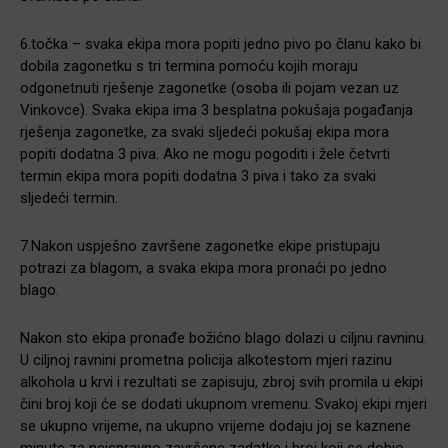
6.točka – svaka ekipa mora popiti jedno pivo po članu kako bi
dobila zagonetku s tri termina pomoću kojih moraju
odgonetnuti rješenje zagonetke (osoba ili pojam vezan uz
Vinkovce). Svaka ekipa ima 3 besplatna pokušaja pogađanja
rješenja zagonetke, za svaki sljedeći pokušaj ekipa mora
popiti dodatna 3 piva. Ako ne mogu pogoditi i žele četvrti
termin ekipa mora popiti dodatna 3 piva i tako za svaki
sljedeći termin.
7.Nakon uspješno završene zagonetke ekipe pristupaju
potrazi za blagom, a svaka ekipa mora pronaći po jedno
blago.
Nakon sto ekipa pronađe božićno blago dolazi u ciljnu ravninu.
U ciljnoj ravnini prometna policija alkotestom mjeri razinu
alkohola u krvi i rezultati se zapisuju, zbroj svih promila u ekipi
čini broj koji će se dodati ukupnom vremenu. Svakoj ekipi mjeri
se ukupno vrijeme, na ukupno vrijeme dodaju joj se kaznene
minute za neispravno završene zadatke i broj koji se dobio