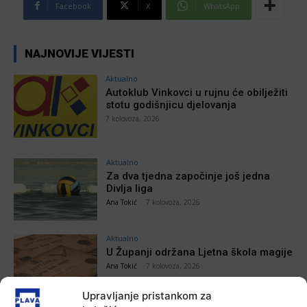
Facebook
X
WhatsApp
NAJNOVIJE VIJESTI
Aktualno
Autoklub Vinkovci u rujnu će obilježiti
stotu godišnjicu djelovanja
7 kolovoza, 2026
Aktualno
Za dva tjedna započinje još jedna
Divlja liga
Ana Tokić
-
7 kolovoza, 2026
Aktualno
U Županji održana Ljetna škola magije
Ana Tokić
-
7 kolovoza, 2026
Upravljanje pristankom za