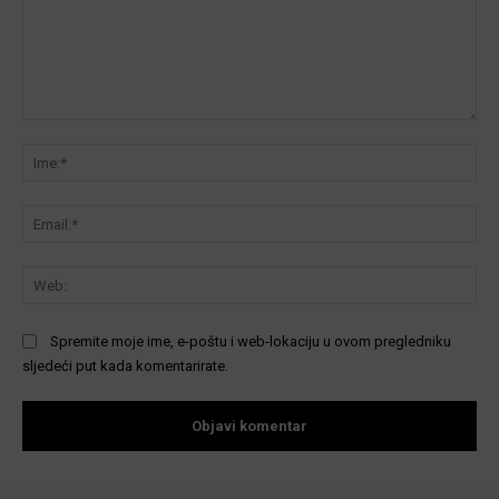
Komentar:
Ime
Ema
We
Spremite moje ime, e-poštu i web-lokaciju u ovom pregledniku
sljedeći put kada komentarirate.