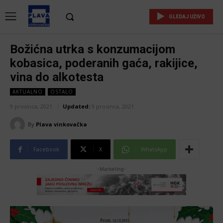
GLEDAJ UŽIVO
Božićna utrka s konzumacijom
kobasica, poderanih gaća, rakijice,
vina do alkotesta
AKTUALNO
OSTALO
9 prosinca, 2021
Updated:
9 prosinca, 2021
By
Plava vinkovačka
Facebook
X
WhatsApp
-Marketing-