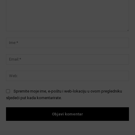
Komentar:
Ime
Ema
We
Spremite moje ime, e-poštu i web-lokaciju u ovom pregledniku
sljedeći put kada komentarirate.