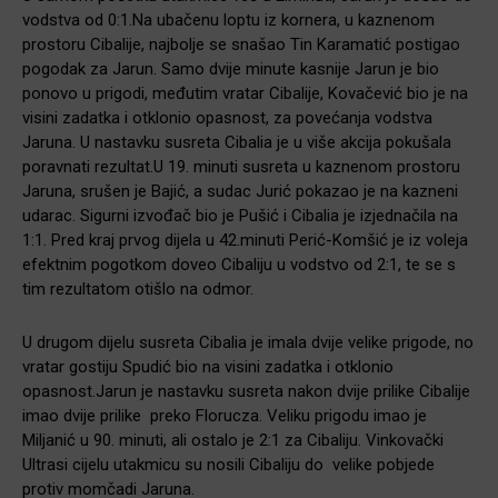
vodstva od 0:1.Na ubačenu loptu iz kornera, u kaznenom
prostoru Cibalije, najbolje se snašao Tin Karamatić postigao
pogodak za Jarun. Samo dvije minute kasnije Jarun je bio
ponovo u prigodi, međutim vratar Cibalije, Kovačević bio je na
visini zadatka i otklonio opasnost, za povećanja vodstva
Jaruna. U nastavku susreta Cibalia je u više akcija pokušala
poravnati rezultat.U 19. minuti susreta u kaznenom prostoru
Jaruna, srušen je Bajić, a sudac Jurić pokazao je na kazneni
udarac. Sigurni izvođač bio je Pušić i Cibalia je izjednačila na
1:1. Pred kraj prvog dijela u 42.minuti Perić-Komšić je iz voleja
efektnim pogotkom doveo Cibaliju u vodstvo od 2:1, te se s
tim rezultatom otišlo na odmor.
U drugom dijelu susreta Cibalia je imala dvije velike prigode, no
vratar gostiju Spudić bio na visini zadatka i otklonio
opasnost.Jarun je nastavku susreta nakon dvije prilike Cibalije
imao dvije prilike preko Florucza. Veliku prigodu imao je
Miljanić u 90. minuti, ali ostalo je 2:1 za Cibaliju. Vinkovački
Ultrasi cijelu utakmicu su nosili Cibaliju do velike pobjede
protiv momčadi Jaruna.