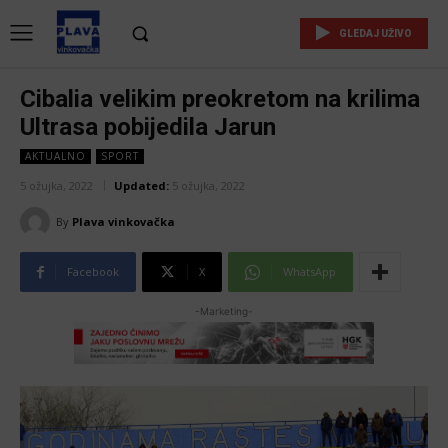
GLEDAJ UŽIVO
Cibalia velikim preokretom na krilima
Ultrasa pobijedila Jarun
AKTUALNO
SPORT
5 ožujka, 2022
Updated:
5 ožujka, 2022
By
Plava vinkovačka
Facebook
X
WhatsApp
-Marketing-