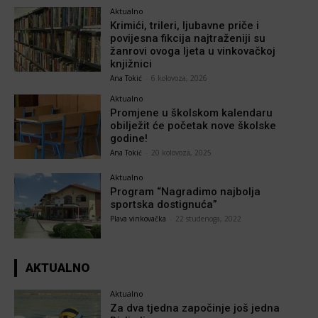
Aktualno
Krimići, trileri, ljubavne priče i
povijesna fikcija najtraženiji su
žanrovi ovoga ljeta u vinkovačkoj
knjižnici
Ana Tokić
-
6 kolovoza, 2026
Aktualno
Promjene u školskom kalendaru
obilježit će početak nove školske
godine!
Ana Tokić
-
20 kolovoza, 2025
Aktualno
Program “Nagradimo najbolja
sportska dostignuća”
Plava vinkovačka
-
22 studenoga, 2022
AKTUALNO
Aktualno
Za dva tjedna započinje još jedna