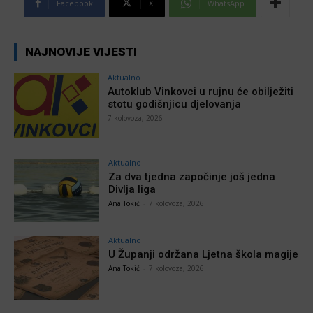
Facebook
X
WhatsApp
NAJNOVIJE VIJESTI
Aktualno
Autoklub Vinkovci u rujnu će obilježiti
stotu godišnjicu djelovanja
7 kolovoza, 2026
Aktualno
Za dva tjedna započinje još jedna
Divlja liga
Ana Tokić
-
7 kolovoza, 2026
Aktualno
U Županji održana Ljetna škola magije
Ana Tokić
-
7 kolovoza, 2026