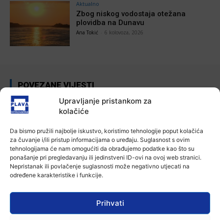
Aktualno
Zbog niskog vodostaja otežana
plovidba na Dunavu
Ana Tokić
-
6 kolovoza, 2026
POVEZANE VIJESTI
Upravljanje pristankom za
Aktualno
kolačiće
Autoklub Vinkovci u rujnu će obilježiti
stotu godišnjicu djelovanja
Da bismo pružili najbolje iskustvo, koristimo tehnologije poput kolačića
7 kolovoza, 2026
za čuvanje i/ili pristup informacijama o uređaju. Suglasnost s ovim
tehnologijama će nam omogućiti da obrađujemo podatke kao što su
ponašanje pri pregledavanju ili jedinstveni ID-ovi na ovoj web stranici.
Aktualno
Nepristanak ili povlačenje suglasnosti može negativno utjecati na
Za dva tjedna započinje još jedna
određene karakteristike i funkcije.
Divlja liga
7 kolovoza, 2026
Prihvati
Aktualno