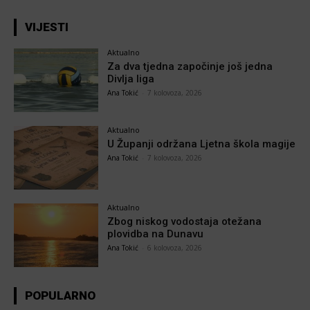
VIJESTI
Aktualno
Za dva tjedna započinje još jedna
Divlja liga
Ana Tokić
-
7 kolovoza, 2026
Aktualno
U Županji održana Ljetna škola magije
Ana Tokić
-
7 kolovoza, 2026
Aktualno
Zbog niskog vodostaja otežana
plovidba na Dunavu
Ana Tokić
-
6 kolovoza, 2026
POPULARNO