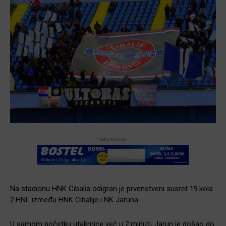
-Marketing-
Na stadionu HNK Cibalia odigran je prvenstveni susret 19.kola
2.HNL između HNK Cibalije i NK Jaruna.
U samom početku utakmice već u 2.minuti, Jarun je došao do