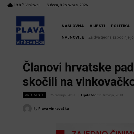
C
19.8
Vinkovci
Subota, 8 kolovoza, 2026
NASLOVNA
VIJESTI
POLITIKA
NAJNOVIJE
Za dva tjedna započinje još
Članovi hrvatske pa
skočili na vinkovačko
25 travnja, 2018
Updated:
25 travnja, 2018
AKTUALNO
By
Plava vinkovačka