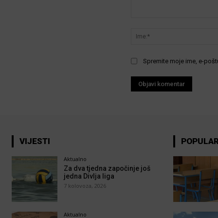
Komentar:
Spremite moje ime, e-poštu
VIJESTI
POPULA
Aktualno
Za dva tjedna započinje još
jedna Divlja liga
7 kolovoza, 2026
Aktualno