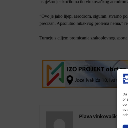
uspješno je skočilo na tlo vinkovačkog aerodroma
“Ovo je jako lijepi aerodrom, siguran, stvarno po
precizan. Apsolutno nikakvog prolema nema,” rek
Turneju s ciljem promicanja zrakoplovnog sporta 
Da 
pri
obr
ovo
odr
Plava vinkovačka