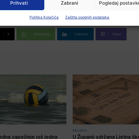
Prihvati
Zabrani
Pogledaj postavk
Politika Kolačića
Zaštita osobnih podataka
X
WhatsApp
Linkedin
Viber
Aktualno
jedna započinje još jedna
U Županji održana Ljetna šk