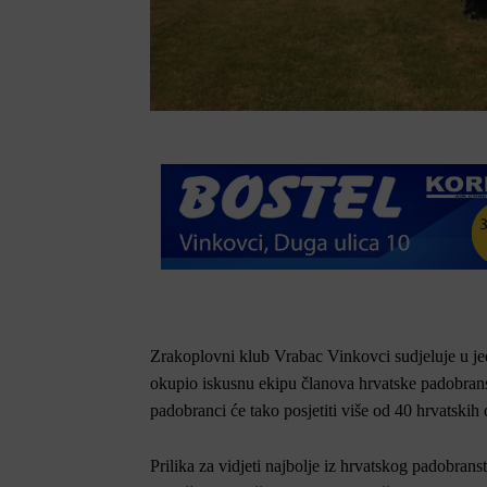
Zrakoplovni klub Vrabac Vinkovci sudjeluje u j
okupio iskusnu ekipu članova hrvatske padobranske
padobranci će tako posjetiti više od 40 hrvatskih
Prilika za vidjeti najbolje iz hrvatskog padobrans