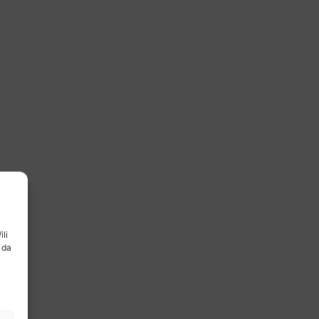
ili
 da