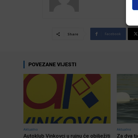
Facebook
Share
POVEZANE VIJESTI
Aktualno
Aktualno
Autoklub Vinkovci u rujnu će obilježiti
Za dva t