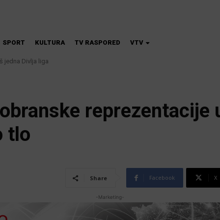
SPORT
KULTURA
TV RASPORED
VTV
 jedna Divlja liga
dobranske reprezentacije
 tlo
Facebook
X
Share
-Marketing-