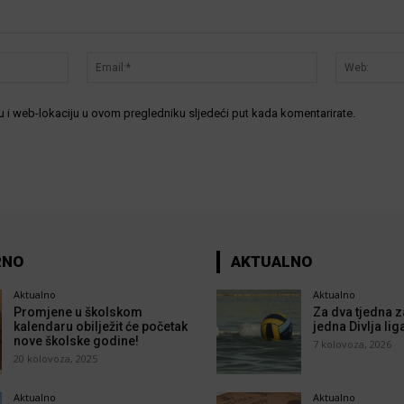
Ime:*
Email:*
 i web-lokaciju u ovom pregledniku sljedeći put kada komentarirate.
RNO
AKTUALNO
Aktualno
Aktualno
Promjene u školskom
Za dva tjedna z
kalendaru obilježit će početak
jedna Divlja lig
nove školske godine!
7 kolovoza, 2026
20 kolovoza, 2025
Aktualno
Aktualno