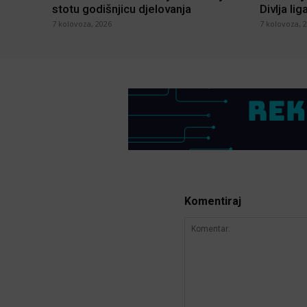
stotu godišnjicu djelovanja
Divlja lig
7 kolovoza, 2026
7 kolovoza, 
Komentiraj