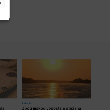
e
Aktualno
ola
Zbog niskog vodostaja otežana