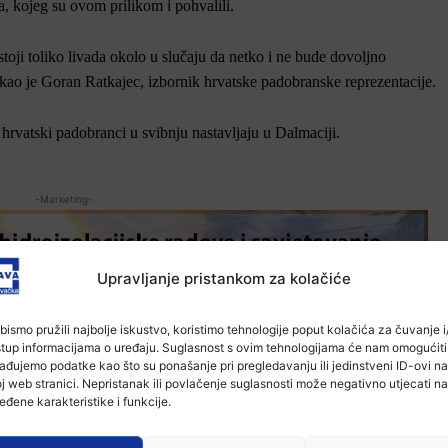
, kojeg su ovom prilikom i pohvalili.
stoji toliko livada okolo u slučaju da netko i ne bude dovoljno
ao je Goran Ratkajec, izbornik hrvatske padobranske reprezentacije.
hrvatski padobranci u svibnju nastavljaju u Dalmaciji.
-Marketing-
Upravljanje pristankom za kolačiće
bismo pružili najbolje iskustvo, koristimo tehnologije poput kolačića za čuvanje i/
stup informacijama o uređaju. Suglasnost s ovim tehnologijama će nam omogućiti
ađujemo podatke kao što su ponašanje pri pregledavanju ili jedinstveni ID-ovi na
j web stranici. Nepristanak ili povlačenje suglasnosti može negativno utjecati na
eđene karakteristike i funkcije.