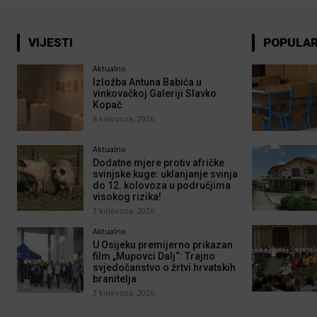
VIJESTI
POPULA
Aktualno
Izložba Antuna Babića u
vinkovačkoj Galeriji Slavko
Kopač
4 kolovoza, 2026
Aktualno
Dodatne mjere protiv afričke
svinjske kuge: uklanjanje svinja
do 12. kolovoza u područjima
visokog rizika!
3 kolovoza, 2026
Aktualno
U Osijeku premijerno prikazan
film „Mupovci Dalj“: Trajno
svjedočanstvo o žrtvi hrvatskih
branitelja
3 kolovoza, 2026