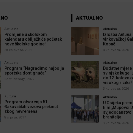
RNO
AKTUALNO
Aktualno
Aktualno
Promjene u školskom
Izložba Antuna 
kalendaru obilježit će početak
vinkovačkoj Gal
nove školske godine!
Kopač
20 kolovoza, 2025
4 kolovoza, 2026
Aktualno
Aktualno
Program “Nagradimo najbolja
Dodatne mjere p
sportska dostignuća”
svinjske kuge: 
do 12. kolovoz
22 studenoga, 2022
visokog rizika!
3 kolovoza, 2026
Kultura
Aktualno
Program otvorenja 51.
U Osijeku prem
Đakovačkih vezova prekinut
film „Mupovci D
zbog nevremena
svjedočanstvo o
branitelja
8 srpnja, 2017
3 kolovoza, 2026