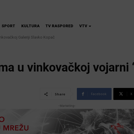
SPORT
KULTURA
TV RASPORED
VTV
nkovačkoj Galeriji Slavko Kopač
fričke svinjske kuge: uklanjanje svinja do 12. kolovoza u područjima visokog
ma u vinkovačkoj vojarni
Facebook
X
Share
-Marketing-