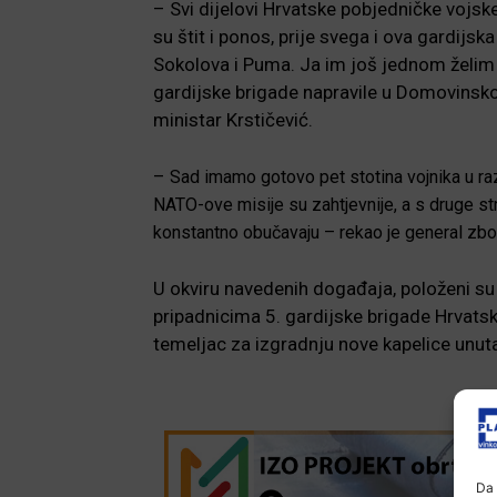
– Svi dijelovi Hrvatske pobjedničke vojske
su štit i ponos, prije svega i ova gardijsk
Sokolova i Puma. Ja im još jednom želim 
gardijske brigade napravile u Domovinsko
ministar Krstičević.
–
Sad imamo gotovo pet stotina vojnika u raz
NATO-ove misije su zahtjevnije, a s druge str
konstantno obučavaju – rekao je
general zbo
U okviru navedenih događaja, položeni su 
pripadnicima 5. gardijske brigade Hrvatsk
temeljac za izgradnju nove kapelice unut
Da 