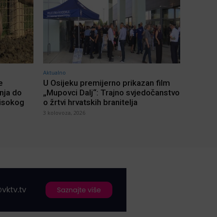
Aktualno
e
U Osijeku premijerno prikazan film
inja do
„Mupovci Dalj“: Trajno svjedočanstvo
visokog
o žrtvi hrvatskih branitelja
3 kolovoza, 2026