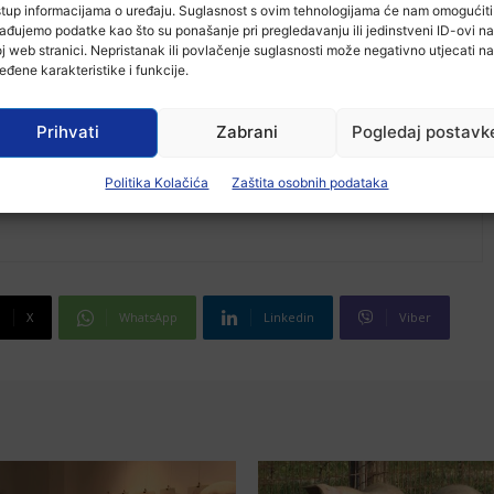
stup informacijama o uređaju. Suglasnost s ovim tehnologijama će nam omogućiti
ađujemo podatke kao što su ponašanje pri pregledavanju ili jedinstveni ID-ovi na
j web stranici. Nepristanak ili povlačenje suglasnosti može negativno utjecati na
eđene karakteristike i funkcije.
Prihvati
Zabrani
Pogledaj postavk
Politika Kolačića
Zaštita osobnih podataka
X
WhatsApp
Linkedin
Viber