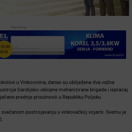
-Marketing-
sokolovi u Vinkovcima, danas su obilježena dva važna
 ustroja Gardijsko-oklopne mehanizirane brigade i ispraćaj
ačane prednje prisutnosti u Republiku Poljsku.
a svečanom postrojavanju u vinkovačkoj vojarni. Svemu je
ć.