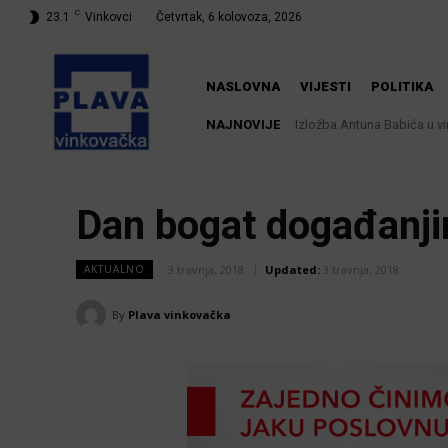
C
23.1
Vinkovci
Četvrtak, 6 kolovoza, 2026
NASLOVNA
VIJESTI
POLITIKA
NAJNOVIJE
Izložba Antuna Babića u vi
Dodatne mjere protiv a
rizika!
Dan bogat događanji
3 travnja, 2018
Updated:
3 travnja, 2018
AKTUALNO
By
Plava vinkovačka