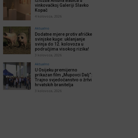
Izložba Antuna Babića u
vinkovačkoj Galeriji Slavko
Kopač
4 kolovoza, 2026
Aktualno
Dodatne mjere protiv afričke
svinjske kuge: uklanjanje
svinja do 12. kolovoza u
područjima visokog rizika!
3 kolovoza, 2026
Aktualno
U Osijeku premijerno
prikazan film „Mupovci Dalj“:
Trajno svjedočanstvo o žrtvi
hrvatskih branitelja
3 kolovoza, 2026