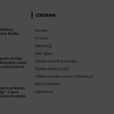
IZBORNIK
Babića u
Kontakt
eriji Slavko
O Nama
Marketing
Mali oglasi
rotiv afričke
Zaštita osobnih podataka
uklanjanje svinja
a u područjima
Politika Kolačića (EU)
Politika povrata novca i reklamacija
Vaše Primjedbe
ijerno prikazan
Impressum
alj“: Trajno
 žrtvi hrvatskih