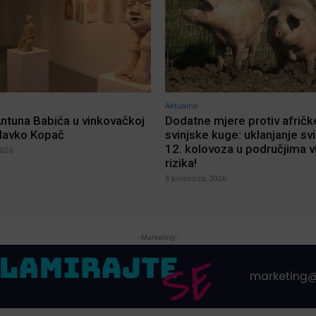
Aktualno
Antuna Babića u vinkovačkoj
Dodatne mjere protiv afričk
Slavko Kopač
svinjske kuge: uklanjanje sv
12. kolovoza u područjima 
2026
rizika!
3 kolovoza, 2026
-Marketing-