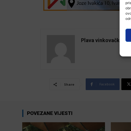
pri
obr
ovo
odr
Plava vinkovačka
Facebook
Share
POVEZANE VIJESTI