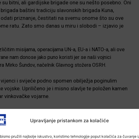
 su bitni, ali gardijske brigade one su nešto posebno. Oni
a brigada baštini tradiciju slavonskih brigada Kuna,
odati priznanje, čestitati na svemu onome što su ove
me ratu. Zato smo danas u miru i slobodi – izjavio je
ličitim misijama, operacijama UN-a, EU-a i NATO-a, ali ove
ane nam donose jako puno koristi jer se naši vojnici
ra Mirko Šundov, načelnik Glavnog stožera OSRH.
vijenci i svijeće podno spomen obilježja poginulim
e vojske. Upriličeno je i misno slavlje te položen kamen
ar vinkovačke vojarne.
-Marketing-
Upravljanje pristankom za kolačiće
bismo pružili najbolje iskustvo, koristimo tehnologije poput kolačića za čuvanje i/