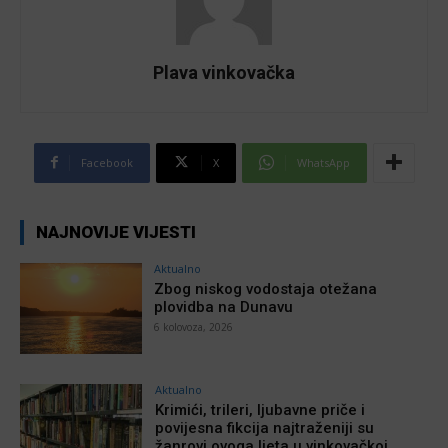
Plava vinkovačka
Facebook
X
WhatsApp
NAJNOVIJE VIJESTI
Aktualno
Zbog niskog vodostaja otežana
plovidba na Dunavu
6 kolovoza, 2026
Aktualno
Krimići, trileri, ljubavne priče i
povijesna fikcija najtraženiji su
žanrovi ovoga ljeta u vinkovačkoj