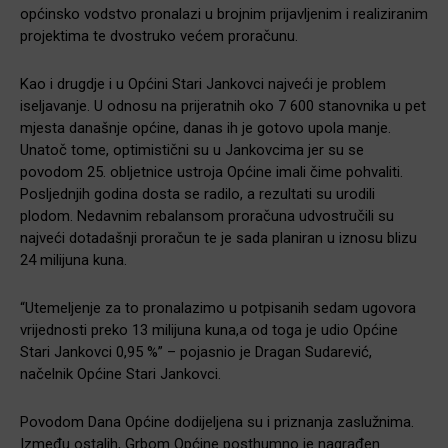
općinsko vodstvo pronalazi u brojnim prijavljenim i realiziranim
projektima te dvostruko većem proračunu.
Kao i drugdje i u Općini Stari Jankovci najveći je problem
iseljavanje. U odnosu na prijeratnih oko 7 600 stanovnika u pet
mjesta današnje općine, danas ih je gotovo upola manje.
Unatoč tome, optimistični su u Jankovcima jer su se
povodom 25. obljetnice ustroja Općine imali čime pohvaliti.
Posljednjih godina dosta se radilo, a rezultati su urodili
plodom. Nedavnim rebalansom proračuna udvostručili su
najveći dotadašnji proračun te je sada planiran u iznosu blizu
24 milijuna kuna.
“Utemeljenje za to pronalazimo u potpisanih sedam ugovora
vrijednosti preko 13 milijuna kuna,a od toga je udio Općine
Stari Jankovci 0,95 %” – pojasnio je Dragan Sudarević,
načelnik Općine Stari Jankovci.
Povodom Dana Općine dodijeljena su i priznanja zaslužnima.
Između ostalih, Grbom Općine posthumno je nagrađen