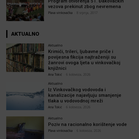
Program otvorenja 51. Đakovačkih
vezova prekinut zbog nevremena
Plava vinkovačka
-
8 srpnja, 2017
AKTUALNO
Aktualno
Krimići, trileri, ljubavne priče i
povijesna fikcija najtraženiji su
žanrovi ovoga ljeta u vinkovačkoj
knjižnici
Ana Tokić
-
6 kolovoza, 2026
Aktualno
Iz Vinkovačkog vodovoda i
kanalizacije najavljuju smanjenje
tlaka u vodovodnoj mreži
Ana Tokić
-
6 kolovoza, 2026
Aktualno
Poziv na racionalno korištenje vode
Plava vinkovačka
-
6 kolovoza, 2026