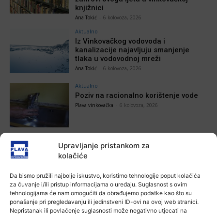
knjižnici
Ana Tokić
-
6 kolovoza, 2026
Aktualno
Iz Vinkovačkog vodovoda i
kanalizacije najavljuju smanjenje
tlaka u vodovodnoj mreži
Ana Tokić
-
6 kolovoza, 2026
Aktualno
Poziv na racionalno korištenje vode
Plava vinkovačka
-
6 kolovoza, 2026
Upravljanje pristankom za
kolačiće
POVEZANE VIJESTI
Da bismo pružili najbolje iskustvo, koristimo tehnologije poput kolačića
Aktualno
za čuvanje i/ili pristup informacijama o uređaju. Suglasnost s ovim
Zbog niskog vodostaja otežana
tehnologijama će nam omogućiti da obrađujemo podatke kao što su
plovidba na Dunavu
ponašanje pri pregledavanju ili jedinstveni ID-ovi na ovoj web stranici.
Nepristanak ili povlačenje suglasnosti može negativno utjecati na
6 kolovoza, 2026