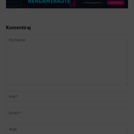
Komentiraj
Komentar:
Ime
Ema
We