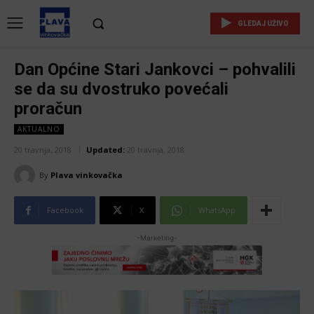
GLEDAJ UŽIVO
Dan Općine Stari Jankovci – pohvalili
se da su dvostruko povećali
proračun
AKTUALNO
20 travnja, 2018
Updated:
20 travnja, 2018
By
Plava vinkovačka
Facebook
X
WhatsApp
-Marketing-