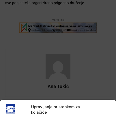
sve posjetitelje organizirano prigodno druženje.
-Marketing-
Ana Tokić
Upravljanje pristankom za
Facebook
X
WhatsApp
kolačiće