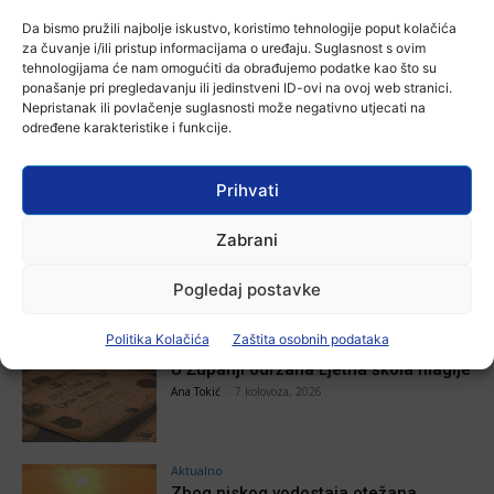
Da bismo pružili najbolje iskustvo, koristimo tehnologije poput kolačića
NAJNOVIJE VIJESTI
za čuvanje i/ili pristup informacijama o uređaju. Suglasnost s ovim
tehnologijama će nam omogućiti da obrađujemo podatke kao što su
ponašanje pri pregledavanju ili jedinstveni ID-ovi na ovoj web stranici.
Aktualno
Nepristanak ili povlačenje suglasnosti može negativno utjecati na
Autoklub Vinkovci u rujnu će obilježiti
određene karakteristike i funkcije.
stotu godišnjicu djelovanja
7 kolovoza, 2026
Prihvati
Aktualno
Zabrani
Za dva tjedna započinje još jedna
Divlja liga
Pogledaj postavke
Ana Tokić
-
7 kolovoza, 2026
Politika Kolačića
Zaštita osobnih podataka
Aktualno
U Županji održana Ljetna škola magije
Ana Tokić
-
7 kolovoza, 2026
Aktualno
Zbog niskog vodostaja otežana