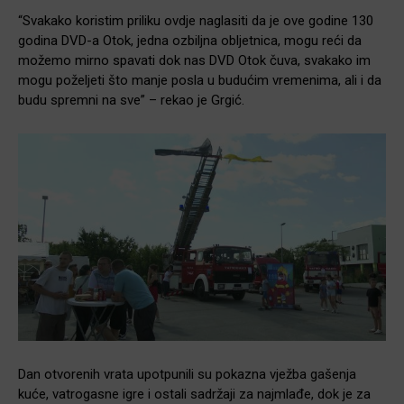
“Svakako koristim priliku ovdje naglasiti da je ove godine 130
godina DVD-a Otok, jedna ozbiljna obljetnica, mogu reći da
možemo mirno spavati dok nas DVD Otok čuva, svakako im
mogu poželjeti što manje posla u budućim vremenima, ali i da
budu spremni na sve” – rekao je Grgić.
Dan otvorenih vrata upotpunili su pokazna vježba gašenja
kuće, vatrogasne igre i ostali sadržaji za najmlađe, dok je za