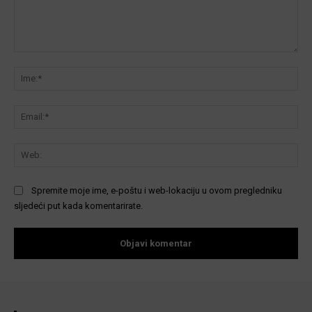
Komentar:
Ime
Ema
We
Spremite moje ime, e-poštu i web-lokaciju u ovom pregledniku
sljedeći put kada komentarirate.