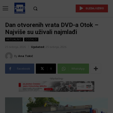
GLEDAJ UŽIVO
Dan otvorenih vrata DVD-a Otok –
Najviše su uživali najmlađi
AKTUALNO
OSTALO
25 svibnja, 2026
Updated:
25 svibnja, 2026
By
Ana Tokić
Facebook
X
WhatsApp
-Marketing-