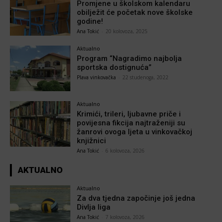
Promjene u školskom kalendaru
obilježit će početak nove školske
godine!
Ana Tokić
-
20 kolovoza, 2025
Aktualno
Program “Nagradimo najbolja
sportska dostignuća”
Plava vinkovačka
-
22 studenoga, 2022
Aktualno
Krimići, trileri, ljubavne priče i
povijesna fikcija najtraženiji su
žanrovi ovoga ljeta u vinkovačkoj
knjižnici
Ana Tokić
-
6 kolovoza, 2026
AKTUALNO
Aktualno
Za dva tjedna započinje još jedna
Divlja liga
Ana Tokić
-
7 kolovoza, 2026