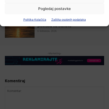
Pogledaj postavke
Aktualno
Politika Kolačića
Zaštita osobnih podataka
Zbog niskog vodostaja otežana
plovidba na Dunavu
6 kolovoza, 2026
-Marketing-
Komentiraj