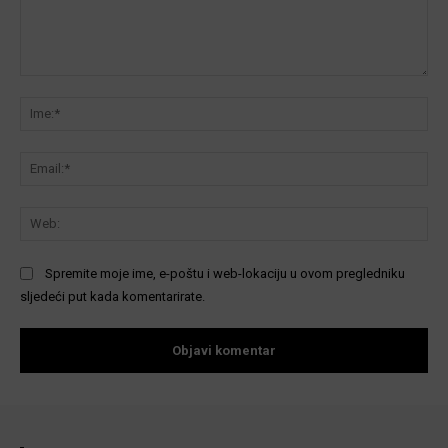
Komentar:
Ime
Ema
We
Spremite moje ime, e-poštu i web-lokaciju u ovom pregledniku
sljedeći put kada komentarirate.