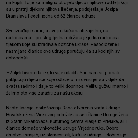
mi kupili. To je za malignu oboljelu djecu i njihove roditelji koji
su u pratnji tijekom njihova liječenja, podsjetila je Josipa
Branislava Fegeli, jedna od 62 članice udruge.
Sve izrađuju same, u svojim kućama ili zajedno, na
radionicama. I prošlog tjedna održana je jedna radionica
tijekom koje su izrađivale božićne ukrase. Raspoložene i
nasmijane članice ove udruge poručuju da su kod njih svi
dobrodošli.
–
Voljeli bismo da je što više mladih. Sad nam se pomalo
priključuju i liječnice koje odlaze u mirovinu jer su vidjele da
svašta radimo i da je to veliki doprinos. Veliku gužvu imamo i
želimo što više zaraditi za našu akciju.
Nešto kasnije, obilježavanju Dana otvorenih vrata Udruge
Hrvatska žena Vinkovci pridružile su se i članice Udruge žena
iz Starih Mikanovaca, Kulturnog centra Klasje iz Privlake, ali i
članice domaće vinkovačke udruge Vrijedne ruke. Dobro
društvo i smijeh, uz plemenit cilj, kažu iz udruge – dobitna je