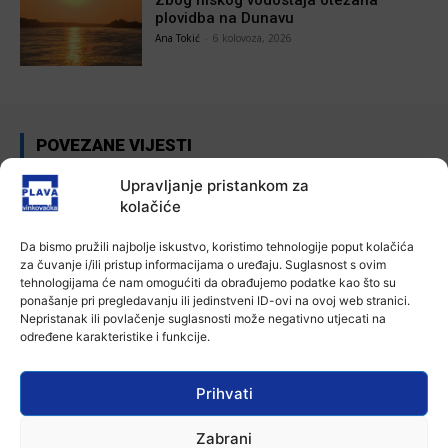
plovidba na Dunavu
Ana Tokić
-
6 kolovoza, 2026
POVEZANE VIJESTI
Aktualno
Upravljanje pristankom za
Autoklub Vinkovci u rujnu će obilježiti
kolačiće
stotu godišnjicu djelovanja
7 kolovoza, 2026
Da bismo pružili najbolje iskustvo, koristimo tehnologije poput kolačića
za čuvanje i/ili pristup informacijama o uređaju. Suglasnost s ovim
tehnologijama će nam omogućiti da obrađujemo podatke kao što su
Aktualno
ponašanje pri pregledavanju ili jedinstveni ID-ovi na ovoj web stranici.
Za dva tjedna započinje još jedna
Nepristanak ili povlačenje suglasnosti može negativno utjecati na
Divlja liga
određene karakteristike i funkcije.
7 kolovoza, 2026
Prihvati
Aktualno
U Županji održana Ljetna škola magije
Zabrani
7 kolovoza, 2026