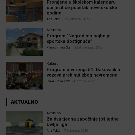
Promjene u školskom kalendaru
obilježit će početak nove školske
godine!
Ana Tokić
-
20 kolovoza, 2025
Aktualno
Program “Nagradimo najbolja
sportska dostignuća”
Plava vinkovačka
-
22 studenoga, 2022
Kultura
Program otvorenja 51. Đakovačkih
vezova prekinut zbog nevremena
Plava vinkovačka
-
8 srpnja, 2017
AKTUALNO
Aktualno
Za dva tjedna započinje još jedna
Divlja liga
Ana Tokić
-
7 kolovoza, 2026