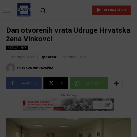
GLEDAJ UŽIVO
Dan otvorenih vrata Udruge Hrvatska
žena Vinkovci
AKTUALNO
11 prosinca, 2019
Updated:
11 prosinca, 2019
By
Plava vinkovačka
Facebook
X
WhatsApp
-Marketing-