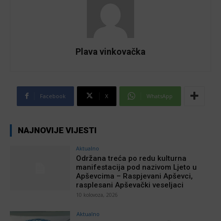
Plava vinkovačka
Facebook
X
WhatsApp
NAJNOVIJE VIJESTI
Aktualno
Održana treća po redu kulturna
manifestacija pod nazivom Ljeto u
Apševcima – Raspjevani Apševci,
rasplesani Apševački veseljaci
10 kolovoza, 2026
Aktualno