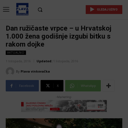
GLEDAJ UŽIVO
Dan ružičaste vrpce – u Hrvatskoj
1.000 žena godišnje izgubi bitku s
rakom dojke
AKTUALNO
1 listopada, 2016
Updated:
1 listopada, 2016
By
Plava vinkovačka
Facebook
X
WhatsApp
-Marketing-