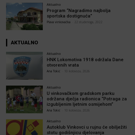
Aktualno
Program “Nagradimo najbolja
sportska dostignuća”
Plava vinkovačka
-
22 studenoga, 2022
AKTUALNO
Aktualno
HNK Lokomotiva 1918 održala Dane
otvorenih vrata
Ana Tokić
-
10 kolovoza, 2026
Aktualno
U vinkovačkom gradskom parku
održana dječja radionica “Potraga za
izgubljenim ljetnim osmijehom”
Ana Tokić
-
10 kolovoza, 2026
Aktualno
Autoklub Vinkovci u rujnu će obilježiti
stotu godišnjicu djelovanja