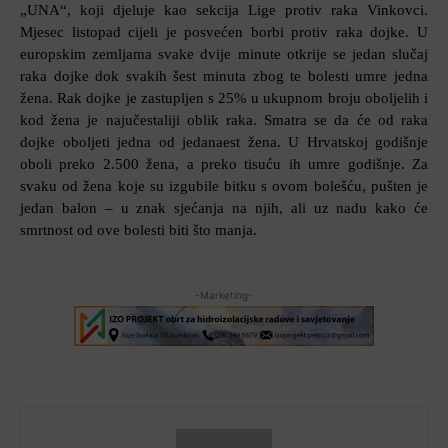
„UNA“, koji djeluje kao sekcija Lige protiv raka Vinkovci.
Mjesec listopad cijeli je posvećen borbi protiv raka dojke. U
europskim zemljama svake dvije minute otkrije se jedan slučaj
raka dojke dok svakih šest minuta zbog te bolesti umre jedna
žena. Rak dojke je zastupljen s 25% u ukupnom broju oboljelih i
kod žena je najučestaliji oblik raka. Smatra se da će od raka
dojke oboljeti jedna od jedanaest žena. U Hrvatskoj godišnje
oboli preko 2.500 žena, a preko tisuću ih umre godišnje. Za
svaku od žena koje su izgubile bitku s ovom bolešću, pušten je
jedan balon – u znak sjećanja na njih, ali uz nadu kako će
smrtnost od ove bolesti biti što manja.
-Marketing-