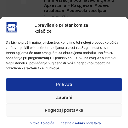
manifestacija pod nazivom Ljeto u
Apševcima – Raspjevani Apševci,
rasplesani Apševački veseljaci
10 kolovoza, 2026
Upravljanje pristankom za
Aktualno
HNK Lokomotiva 1918 održala Dane
kolačiće
otvorenih vrata
10 kolovoza, 2026
Da bismo pružili najbolje iskustvo, koristimo tehnologije poput kolačića
za čuvanje i/ili pristup informacijama o uređaju. Suglasnost s ovim
tehnologijama će nam omogućiti da obrađujemo podatke kao što su
Aktualno
ponašanje pri pregledavanju ili jedinstveni ID-ovi na ovoj web stranici.
U vinkovačkom gradskom parku
Nepristanak ili povlačenje suglasnosti može negativno utjecati na
održana dječja radionica “Potraga za
određene karakteristike i funkcije.
izgubljenim ljetnim osmijehom”
10 kolovoza, 2026
Prihvati
Aktualno
Autoklub Vinkovci u rujnu će obilježiti
Zabrani
stotu godišnjicu djelovanja
7 kolovoza, 2026
Pogledaj postavke
Politika Kolačića
Zaštita osobnih podataka