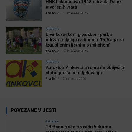
HNK Lokomotiva 1918 održala Dane
otvorenih vrata
Ana Tokić
-
10 kolovoza, 2026
Aktualno
U vinkovačkom gradskom parku
održana dječja radionica “Potraga za
izgubljenim ljetnim osmijehom”
Ana Tokić
-
10 kolovoza, 2026
Aktualno
Autoklub Vinkovci u rujnu će obilježiti
stotu godišnjicu djelovanja
Ana Tokić
-
7 kolovoza, 2026
POVEZANE VIJESTI
Aktualno
Održana treća po redu kulturna