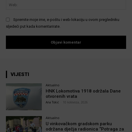
We
Spremite moje ime, e-poštu i web-lokaciju u ovom pregledniku
sljedeći put kada komentarirate.
VIJESTI
Aktualno
HNK Lokomotiva 1918 održala Dane
otvorenih vrata
Ana Tokić
-
10 kolovoza, 2026
Aktualno
U vinkovačkom gradskom parku
održana dječja radionica “Potraga za