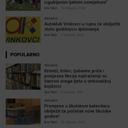
izgubljenim ljetnim osmijehom”
Ana Tokić
-
10 kolovoza, 2026
Aktualno
Autoklub Vinkovci u rujnu će obilježiti
stotu godišnjicu djelovanja
Ana Tokić
-
7 kolovoza, 2026
POPULARNO
Aktualno
Krimići, trileri, ljubavne priče i
povijesna fikcija najtraženiji su
žanrovi ovoga ljeta u vinkovačkoj
knjižnici
Ana Tokić
-
6 kolovoza, 2026
Aktualno
Promjene u školskom kalendaru
obilježit će početak nove školske
godine!
Ana Tokić
-
20 kolovoza, 2025