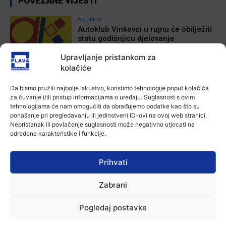
POVEZANE VIJESTI
Aktualno
Autoklub Vinkovci u rujnu će obilježiti
stotu godišnjicu djelovanja
7 kolovoza, 2026
Upravljanje pristankom za
kolačiće
Aktualno
Za dva tjedna započinje još jedna
Da bismo pružili najbolje iskustvo, koristimo tehnologije poput kolačića
Divlja liga
za čuvanje i/ili pristup informacijama o uređaju. Suglasnost s ovim
7 kolovoza, 2026
tehnologijama će nam omogućiti da obrađujemo podatke kao što su
ponašanje pri pregledavanju ili jedinstveni ID-ovi na ovoj web stranici.
Nepristanak ili povlačenje suglasnosti može negativno utjecati na
Aktualno
određene karakteristike i funkcije.
U Županji održana Ljetna škola magije
7 kolovoza, 2026
Prihvati
Zabrani
Aktualno
Zbog niskog vodostaja otežana
Pogledaj postavke
plovidba na Dunavu
6 kolovoza, 2026