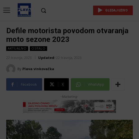
GLEDAJ UŽIVO
Defile motorista povodom otvaranja
moto sezone 2023
AKTUALNO
OSTALO
22 travnja, 2023
Updated:
22 travnja, 2023
By
Plava vinkovačka
Facebook
X
WhatsApp
-Marketing-