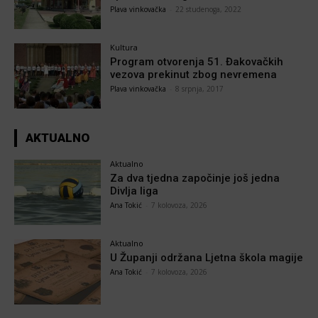
Plava vinkovačka
-
22 studenoga, 2022
Kultura
Program otvorenja 51. Đakovačkih
vezova prekinut zbog nevremena
Plava vinkovačka
-
8 srpnja, 2017
AKTUALNO
Aktualno
Za dva tjedna započinje još jedna
Divlja liga
Ana Tokić
-
7 kolovoza, 2026
Aktualno
U Županji održana Ljetna škola magije
Ana Tokić
-
7 kolovoza, 2026