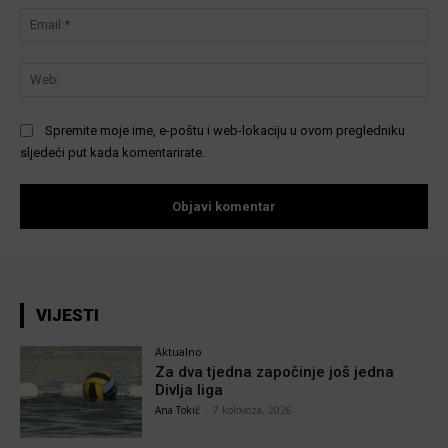
Ema
We
Spremite moje ime, e-poštu i web-lokaciju u ovom pregledniku
sljedeći put kada komentarirate.
VIJESTI
Aktualno
Za dva tjedna započinje još jedna
Divlja liga
Ana Tokić
-
7 kolovoza, 2026