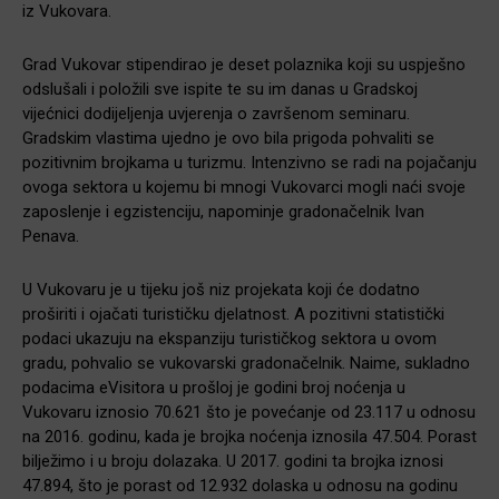
iz Vukovara.
Grad Vukovar stipendirao je deset polaznika koji su uspješno
odslušali i položili sve ispite te su im danas u Gradskoj
vijećnici dodijeljenja uvjerenja o završenom seminaru.
Gradskim vlastima ujedno je ovo bila prigoda pohvaliti se
pozitivnim brojkama u turizmu.
I
ntenzivno se radi na pojačanju
ovoga sektora u kojemu bi mnogi Vukovarci mogli naći svoje
zaposlenje i egzistenciju, napominje gradonačelnik Ivan
Penava.
U
Vukovaru je u tijeku još niz projekata koji će dodatno
proširiti i ojačati turističku djelatnost. A p
ozitivni statisti
čki
podaci ukazuju na ekspanziju turističkog sektora u ovom
gradu, pohvalio se vukovarski gradonačelnik.
Naime, s
ukladno
podacima eVisitora u prošloj je godini broj no
ćenja u
Vukovaru iznosio 70.621 što je povećanje od 23.117 u odnosu
na 2016. godinu, kada je brojka noćenja iznosila 47.504. Porast
bilježimo i u broju dolazaka. U 2017. godini ta brojka iznosi
47.894, što je porast od 12.932 dolaska u odnosu na godinu