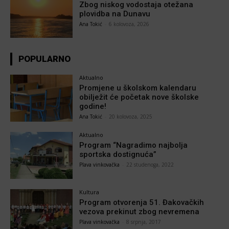
Zbog niskog vodostaja otežana
plovidba na Dunavu
Ana Tokić
-
6 kolovoza, 2026
POPULARNO
Aktualno
Promjene u školskom kalendaru
obilježit će početak nove školske
godine!
Ana Tokić
-
20 kolovoza, 2025
Aktualno
Program “Nagradimo najbolja
sportska dostignuća”
Plava vinkovačka
-
22 studenoga, 2022
Kultura
Program otvorenja 51. Đakovačkih
vezova prekinut zbog nevremena
Plava vinkovačka
-
8 srpnja, 2017