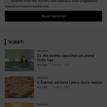
Spremite moje ime, e-poštu i web-lokaciju u ovom pregledniku
sljedeći put kada komentarirate.
VIJESTI
Aktualno
Za dva tjedna započinje još jedna
Divlja liga
Ana Tokić
-
7 kolovoza, 2026
Aktualno
U Županji održana Ljetna škola magije
Ana Tokić
-
7 kolovoza, 2026
Aktualno