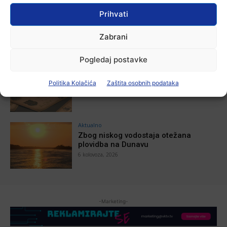
Aktualno
Prihvati
Za dva tjedna započinje još jedna
Divlja liga
Zabrani
7 kolovoza, 2026
Pogledaj postavke
Aktualno
U Županji održana Ljetna škola magije
Politika Kolačića
Zaštita osobnih podataka
7 kolovoza, 2026
Aktualno
Zbog niskog vodostaja otežana
plovidba na Dunavu
6 kolovoza, 2026
-Marketing-