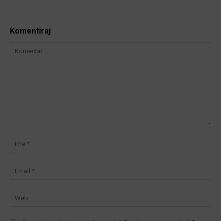
Komentiraj
Komentar:
Ime
Ema
We