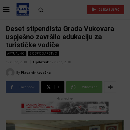
GLEDAJ UŽIVO
Deset stipendista Grada Vukovara
uspješno završilo edukaciju za
turističke vodiče
AKTUALNO
GOSPODARSTVO
12 rujna, 2018
Updated:
12 rujna, 2018
By
Plava vinkovačka
Facebook
X
WhatsApp
-Marketing-