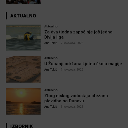
AKTUALNO
Aktualno
Za dva tjedna započinje još jedna
Divlja liga
Ana Tokić
-
7 kolovoza, 2026
Aktualno
U Županji održana Ljetna škola magije
Ana Tokić
-
7 kolovoza, 2026
Aktualno
Zbog niskog vodostaja otežana
plovidba na Dunavu
Ana Tokić
-
6 kolovoza, 2026
IZBORNIK