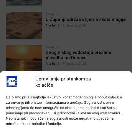
Aktualno
U Županji održana Ljetna škola magije
Ana Tokić
-
7 kolovoza, 2026
Aktualno
Zbog niskog vodostaja otežana
plovidba na Dunavu
Ana Tokić
-
6 kolovoza, 2026
Upravljanje pristankom za
kolačiće
POVEZANE VIJESTI
Da bismo pružili najbolje iskustvo, koristimo tehnologije poput kolačića
za čuvanje i/ili pristup informacijama o uređaju. Suglasnost s ovim
Aktualno
tehnologijama će nam omogućiti da obrađujemo podatke kao što su
Autoklub Vinkovci u rujnu će obilježiti
ponašanje pri pregledavanju ili jedinstveni ID-ovi na ovoj web stranici.
stotu godišnjicu djelovanja
Nepristanak ili povlačenje suglasnosti može negativno utjecati na
7 kolovoza, 2026
određene karakteristike i funkcije.