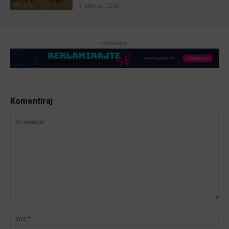
3 kolovoza, 2026
-Marketing-
Komentiraj
Komentar:
Ime