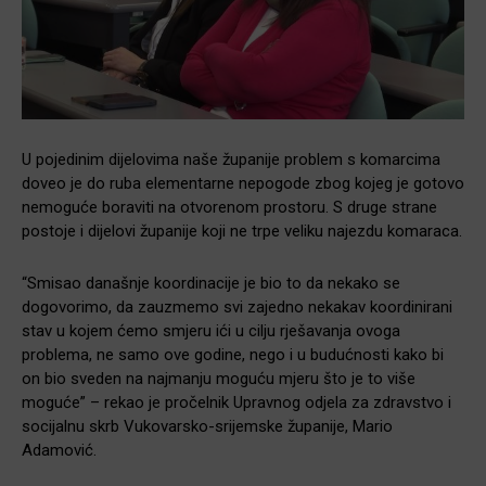
U pojedinim dijelovima naše županije problem s komarcima
doveo je do ruba elementarne nepogode zbog kojeg je gotovo
nemoguće boraviti na otvorenom prostoru. S druge strane
postoje i dijelovi županije koji ne trpe veliku najezdu komaraca.
“Smisao današnje koordinacije je bio to da nekako se
dogovorimo, da zauzmemo svi zajedno nekakav koordinirani
stav u kojem ćemo smjeru ići u cilju rješavanja ovoga
problema, ne samo ove godine, nego i u budućnosti kako bi
on bio sveden na najmanju moguću mjeru što je to više
moguće” – rekao je pročelnik Upravnog odjela za zdravstvo i
socijalnu skrb Vukovarsko-srijemske županije, Mario
Adamović.