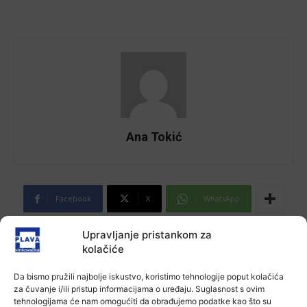
Ana Tokić
Facebook
X
WhatsApp
Upravljanje pristankom za
NAJNOVIJE VIJESTI
kolačiće
Aktualno
Da bismo pružili najbolje iskustvo, koristimo tehnologije poput kolačića
Poziv na racionalno korištenje vode
za čuvanje i/ili pristup informacijama o uređaju. Suglasnost s ovim
6 kolovoza, 2026
tehnologijama će nam omogućiti da obrađujemo podatke kao što su