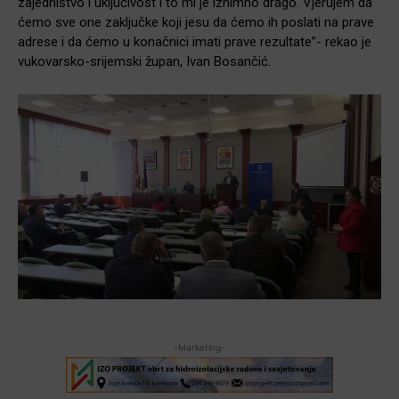
zajedništvo i uključivost i to mi je iznimno drago. Vjerujem da
ćemo sve one zaključke koji jesu da ćemo ih poslati na prave
adrese i da ćemo u konačnici imati prave rezultate”- rekao je
vukovarsko-srijemski župan, Ivan Bosančić.
-Marketing-