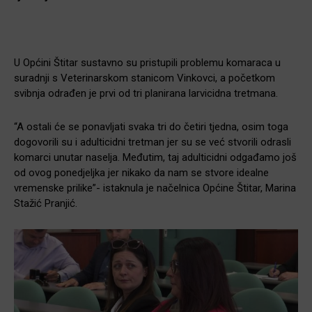
U Općini Štitar sustavno su pristupili problemu komaraca u
suradnji s Veterinarskom stanicom Vinkovci, a početkom
svibnja odrađen je prvi od tri planirana larvicidna tretmana.
“A ostali će se ponavljati svaka tri do četiri tjedna, osim toga
dogovorili su i adulticidni tretman jer su se već stvorili odrasli
komarci unutar naselja. Međutim, taj adulticidni odgađamo još
od ovog ponedjeljka jer nikako da nam se stvore idealne
vremenske prilike”- istaknula je načelnica Općine Štitar, Marina
Stažić Pranjić.