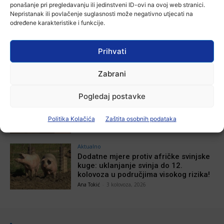
ponašanje pri pregledavanju ili jedinstveni ID-ovi na ovoj web stranici.
Nepristanak ili povlačenje suglasnosti može negativno utjecati na
određene karakteristike i funkcije.
Aktualno
U Osijeku obilježen Dan pobjede i
Prihvati
domovinske zahvalnosti i Dan
hrvatskih branitelja
Zabrani
Ana Tokić
-
4 kolovoza, 2026
Aktualno
Pogledaj postavke
Izložba Antuna Babića u vinkovačkoj
Galeriji Slavko Kopač
Politika Kolačića
Zaštita osobnih podataka
Ana Tokić
-
4 kolovoza, 2026
Aktualno
Dodatne mjere protiv afričke svinjske
kuge: uklanjanje svinja do 12.
kolovoza u područjima visokog rizika!
Ana Tokić
-
3 kolovoza, 2026