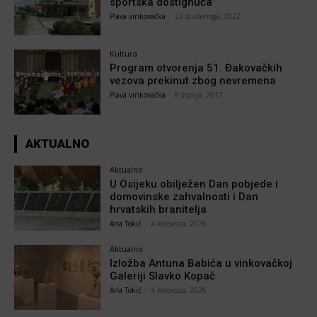
sportska dostignuća”
Plava vinkovačka
-
22 studenoga, 2022
Kultura
Program otvorenja 51. Đakovačkih
vezova prekinut zbog nevremena
Plava vinkovačka
-
8 srpnja, 2017
AKTUALNO
Aktualno
U Osijeku obilježen Dan pobjede i
domovinske zahvalnosti i Dan
hrvatskih branitelja
Ana Tokić
-
4 kolovoza, 2026
Aktualno
Izložba Antuna Babića u vinkovačkoj
Galeriji Slavko Kopač
Ana Tokić
-
4 kolovoza, 2026