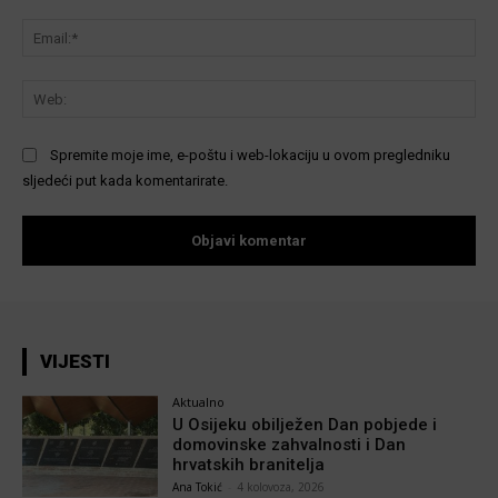
Ema
We
Spremite moje ime, e-poštu i web-lokaciju u ovom pregledniku
sljedeći put kada komentarirate.
VIJESTI
Aktualno
U Osijeku obilježen Dan pobjede i
domovinske zahvalnosti i Dan
hrvatskih branitelja
Ana Tokić
-
4 kolovoza, 2026