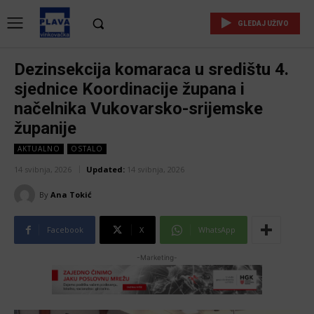
GLEDAJ UŽIVO
Dezinsekcija komaraca u središtu 4.
sjednice Koordinacije župana i
načelnika Vukovarsko-srijemske
županije
AKTUALNO
OSTALO
14 svibnja, 2026
Updated:
14 svibnja, 2026
By
Ana Tokić
Facebook
X
WhatsApp
-Marketing-