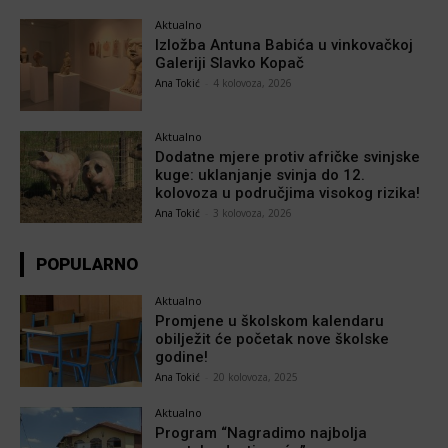
Aktualno
Izložba Antuna Babića u vinkovačkoj
Galeriji Slavko Kopač
Ana Tokić
-
4 kolovoza, 2026
Aktualno
Dodatne mjere protiv afričke svinjske
kuge: uklanjanje svinja do 12.
kolovoza u područjima visokog rizika!
Ana Tokić
-
3 kolovoza, 2026
POPULARNO
Aktualno
Promjene u školskom kalendaru
obilježit će početak nove školske
godine!
Ana Tokić
-
20 kolovoza, 2025
Aktualno
Program “Nagradimo najbolja