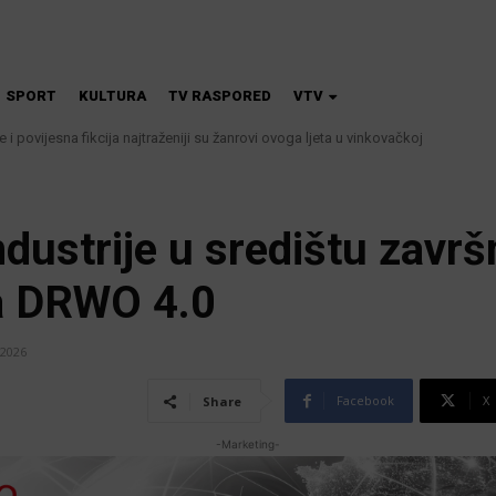
SPORT
KULTURA
TV RASPORED
VTV
 i povijesna fikcija najtraženiji su žanrovi ovoga ljeta u vinkovačkoj
 kanalizacije najavljuju smanjenje tlaka u vodovodnoj mreži
industrije u središtu završ
ta DRWO 4.0
 2026
Facebook
X
Share
-Marketing-