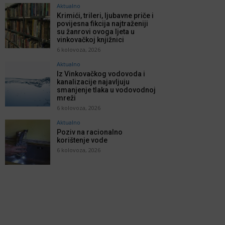
Aktualno
Krimići, trileri, ljubavne priče i
povijesna fikcija najtraženiji
su žanrovi ovoga ljeta u
vinkovačkoj knjižnici
6 kolovoza, 2026
Aktualno
Iz Vinkovačkog vodovoda i
kanalizacije najavljuju
smanjenje tlaka u vodovodnoj
mreži
6 kolovoza, 2026
Aktualno
Poziv na racionalno
korištenje vode
6 kolovoza, 2026