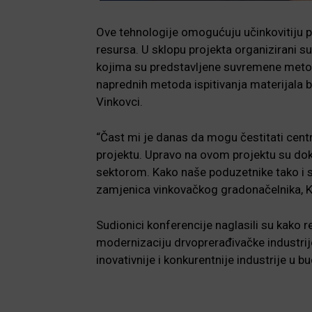
Ove tehnologije omogućuju učinkovitiju pro
resursa. U sklopu projekta organizirani su
kojima su predstavljene suvremene metode
naprednih metoda ispitivanja materijala 
Vinkovci.
“Čast mi je danas da mogu čestitati cent
projektu. Upravo na ovom projektu su dok
sektorom. Kako naše poduzetnike tako i sv
zamjenica vinkovačkog gradonačelnika, K
Sudionici konferencije naglasili su kako r
modernizaciju drvoprerađivačke industrije 
inovativnije i konkurentnije industrije u b