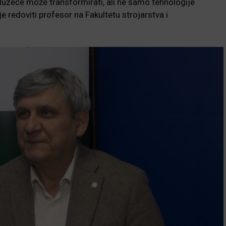
uzeće može transformirati, ali ne samo tehnologije
 je redoviti profesor na Fakultetu strojarstva i