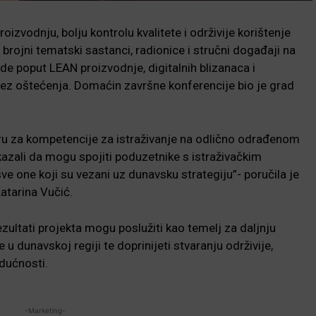
izvodnju, bolju kontrolu kvalitete i održivije korištenje
 brojni tematski sastanci, radionice i stručni događaji na
 poput LEAN proizvodnje, digitalnih blizanaca i
bez oštećenja. Domaćin završne konferencije bio je grad
ru za kompetencije za istraživanje na odlično odrađenom
azali da mogu spojiti poduzetnike s istraživačkim
e one koji su vezani uz dunavsku strategiju”- poručila je
atarina Vučić.
ezultati projekta mogu poslužiti kao temelj za daljnju
u dunavskoj regiji te doprinijeti stvaranju održivije,
udućnosti.
-Marketing-