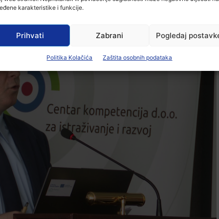
eđene karakteristike i funkcije.
Prihvati
Zabrani
Pogledaj postavk
Politika Kolačića
Zaštita osobnih podataka