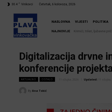
C
30.4
Vinkovci
Četvrtak, 6 kolovoza, 2026
NASLOVNA
VIJESTI
POLITIKA
NAJNOVIJE
Krimići, trileri, ljubavne priče
Iz Vinkovačkog vodovoda i
knjižnici
Digitalizacija drvne 
konferencije projek
11 ožujka, 2026
Updated:
11 ožujka,
AKTUALNO
OSTALO
By
Ana Tokić