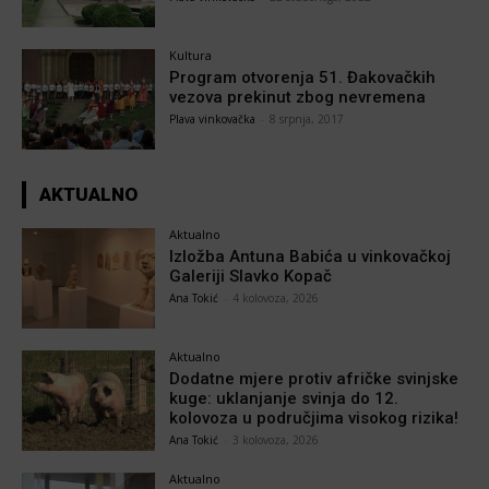
Kultura
Program otvorenja 51. Đakovačkih
vezova prekinut zbog nevremena
Plava vinkovačka
-
8 srpnja, 2017
AKTUALNO
Aktualno
Izložba Antuna Babića u vinkovačkoj
Galeriji Slavko Kopač
Ana Tokić
-
4 kolovoza, 2026
Aktualno
Dodatne mjere protiv afričke svinjske
kuge: uklanjanje svinja do 12.
kolovoza u područjima visokog rizika!
Ana Tokić
-
3 kolovoza, 2026
Aktualno