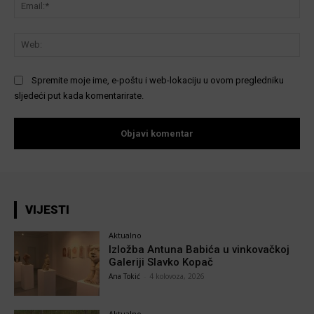
Ema
We
Spremite moje ime, e-poštu i web-lokaciju u ovom pregledniku
sljedeći put kada komentarirate.
VIJESTI
Aktualno
Izložba Antuna Babića u vinkovačkoj
Galeriji Slavko Kopač
Ana Tokić
-
4 kolovoza, 2026
Aktualno