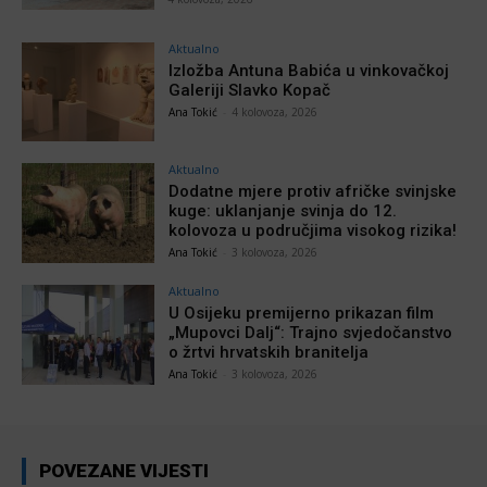
Aktualno
Izložba Antuna Babića u vinkovačkoj
Galeriji Slavko Kopač
Ana Tokić
-
4 kolovoza, 2026
Aktualno
Dodatne mjere protiv afričke svinjske
kuge: uklanjanje svinja do 12.
kolovoza u područjima visokog rizika!
Ana Tokić
-
3 kolovoza, 2026
Aktualno
U Osijeku premijerno prikazan film
„Mupovci Dalj“: Trajno svjedočanstvo
o žrtvi hrvatskih branitelja
Ana Tokić
-
3 kolovoza, 2026
POVEZANE VIJESTI