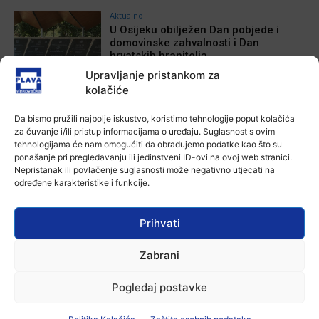
Aktualno
U Osijeku obilježen Dan pobjede i
domovinske zahvalnosti i Dan
hrvatskih branitelja
4 kolovoza, 2026
Upravljanje pristankom za
kolačiće
Aktualno
Izložba Antuna Babića u vinkovačkoj
Da bismo pružili najbolje iskustvo, koristimo tehnologije poput kolačića
Galeriji Slavko Kopač
za čuvanje i/ili pristup informacijama o uređaju. Suglasnost s ovim
4 kolovoza, 2026
tehnologijama će nam omogućiti da obrađujemo podatke kao što su
ponašanje pri pregledavanju ili jedinstveni ID-ovi na ovoj web stranici.
Nepristanak ili povlačenje suglasnosti može negativno utjecati na
Aktualno
određene karakteristike i funkcije.
Dodatne mjere protiv afričke svinjske
kuge: uklanjanje svinja do 12.
kolovoza u područjima visokog rizika!
Prihvati
3 kolovoza, 2026
Zabrani
Aktualno
U Osijeku premijerno prikazan film
„Mupovci Dalj“: Trajno svjedočanstvo
Pogledaj postavke
o žrtvi hrvatskih branitelja
3 kolovoza, 2026