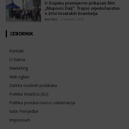
U Osijeku premijerno prikazan film
„Mupovci Dalj“: Trajno svjedočanstvo
o žrtvi hrvatskih branitelja
Ana Tokić
-
3 kolovoza, 2026
IZBORNIK
Kontakt
O Nama
Marketing
Mali oglasi
Zaštita osobnih podataka
Politika Kolačića (EU)
Politika povrata novca i reklamacija
Vaše Primjedbe
Impressum