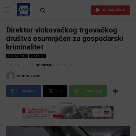
GLEDAJ UŽIVO
Direktor vinkovačkog trgovačkog
društva osumnjičen za gospodarski
kriminalitet
AKTUALNO
OSTALO
5 veljače, 2026
Updated:
5 veljače, 2026
By
Ana Tokić
Facebook
X
WhatsApp
-Marketing-