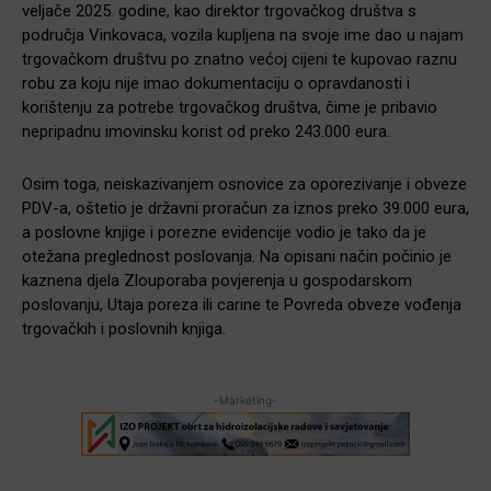
veljače 2025. godine, kao direktor trgovačkog društva s
područja Vinkovaca, vozila kupljena na svoje ime dao u najam
trgovačkom društvu po znatno većoj cijeni te kupovao raznu
robu za koju nije imao dokumentaciju o opravdanosti i
korištenju za potrebe trgovačkog društva, čime je pribavio
nepripadnu imovinsku korist od preko 243.000 eura.
Osim toga, neiskazivanjem osnovice za oporezivanje i obveze
PDV-a, oštetio je državni proračun za iznos preko 39.000 eura,
a poslovne knjige i porezne evidencije vodio je tako da je
otežana preglednost poslovanja. Na opisani način počinio je
kaznena djela Zlouporaba povjerenja u gospodarskom
poslovanju, Utaja poreza ili carine te Povreda obveze vođenja
trgovačkih i poslovnih knjiga.
-Marketing-