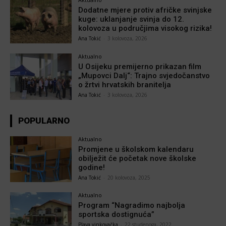
Dodatne mjere protiv afričke svinjske
kuge: uklanjanje svinja do 12.
kolovoza u područjima visokog rizika!
Ana Tokić
-
3 kolovoza, 2026
Aktualno
U Osijeku premijerno prikazan film
„Mupovci Dalj“: Trajno svjedočanstvo
o žrtvi hrvatskih branitelja
Ana Tokić
-
3 kolovoza, 2026
POPULARNO
Aktualno
Promjene u školskom kalendaru
obilježit će početak nove školske
godine!
Ana Tokić
-
20 kolovoza, 2025
Aktualno
Program “Nagradimo najbolja
sportska dostignuća”
Plava vinkovačka
-
22 studenoga, 2022