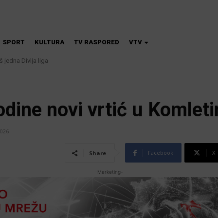
SPORT
KULTURA
TV RASPORED
VTV
dna Divlja liga
škola magije
dine novi vrtić u Komlet
2026
Facebook
X
Share
-Marketing-