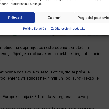
eđene karakteristike i funkcije.
Prihvati
Zabrani
Pogledaj postavk
Politika Kolačića
Zaštita osobnih podataka
omletincima doprinijet će rasterećenju trenutačnih
enciji. Riječ je o milijunskom projektu, kojeg sufinancira
tincima ima svoje mjesto u vrtiću, dio te priče je
ocijenjena vrijednost nekih milijun i pol eura”- rekao je
a Europska unija iz EU fonda za regionalni razvoj.
provedbe projekta, mališane će čekati novi, moderno