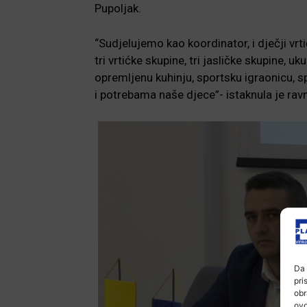
Pupoljak.
“Sudjelujemo kao koordinator, i dječji vrti
tri vrtićke skupine, tri jasličke skupine
opremljenu kuhinju, sportsku igraonicu, 
i potrebama naše djece”- istaknula je rav
Da 
pri
obr
ovo