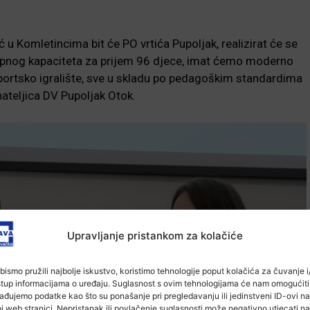
ć u Komletincima bit će PO vrtića Pupoljak, realizirat će se
, ukupnog kapaciteta za prijem 96 djece, imat ćemo moderno
sportsko igralište, sve u skladu po pedagoškim standardima
nateljica DV Pupoljak Otok.
Upravljanje pristankom za kolačiće
bismo pružili najbolje iskustvo, koristimo tehnologije poput kolačića za čuvanje i/
stup informacijama o uređaju. Suglasnost s ovim tehnologijama će nam omogućiti
ađujemo podatke kao što su ponašanje pri pregledavanju ili jedinstveni ID-ovi na
j web stranici. Nepristanak ili povlačenje suglasnosti može negativno utjecati na