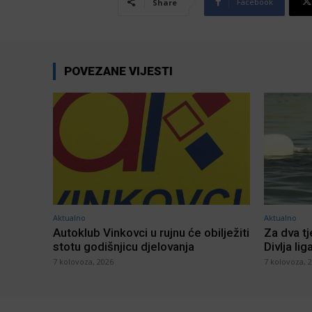
Facebook
Share
POVEZANE VIJESTI
Aktualno
Aktualno
Autoklub Vinkovci u rujnu će obilježiti
Za dva t
stotu godišnjicu djelovanja
Divlja lig
7 kolovoza, 2026
7 kolovoza, 