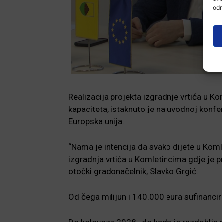
odr
Realizacija projekta izgradnje vrtića u K
kapaciteta, istaknuto je na uvodnoj konfer
Europska unija.
“Nama je intencija da svako dijete u Komle
izgradnja vrtića u Komletincima gdje je pr
otočki gradonačelnik, Slavko Grgić.
Od čega milijun i 140.000 eura sufinancir
Do kolovoza 2028., do kada je razdoblje 