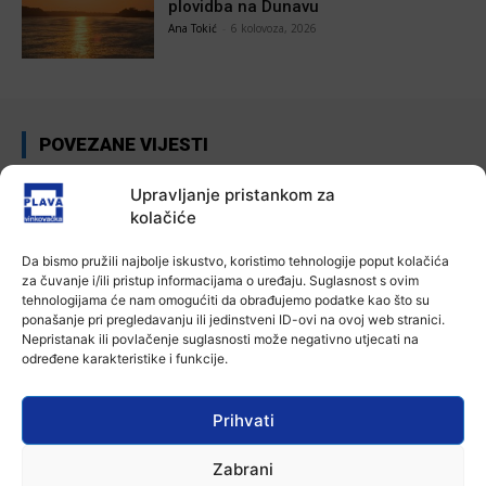
plovidba na Dunavu
Ana Tokić
-
6 kolovoza, 2026
POVEZANE VIJESTI
Aktualno
Upravljanje pristankom za
Autoklub Vinkovci u rujnu će obilježiti
kolačiće
stotu godišnjicu djelovanja
7 kolovoza, 2026
Da bismo pružili najbolje iskustvo, koristimo tehnologije poput kolačića
za čuvanje i/ili pristup informacijama o uređaju. Suglasnost s ovim
tehnologijama će nam omogućiti da obrađujemo podatke kao što su
Aktualno
ponašanje pri pregledavanju ili jedinstveni ID-ovi na ovoj web stranici.
Za dva tjedna započinje još jedna
Nepristanak ili povlačenje suglasnosti može negativno utjecati na
Divlja liga
određene karakteristike i funkcije.
7 kolovoza, 2026
Prihvati
Aktualno
U Županji održana Ljetna škola magije
Zabrani
7 kolovoza, 2026