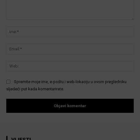
Komentar:
Ime
Ema
We
Spremite moje ime, e-poštu i web-lokaciju u ovom pregledniku
sljedeći put kada komentarirate.
VIJESTI