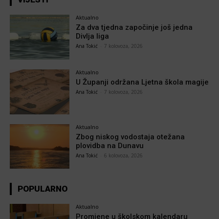
Aktualno
Za dva tjedna započinje još jedna
Divlja liga
Ana Tokić
-
7 kolovoza, 2026
Aktualno
U Županji održana Ljetna škola magije
Ana Tokić
-
7 kolovoza, 2026
Aktualno
Zbog niskog vodostaja otežana
plovidba na Dunavu
Ana Tokić
-
6 kolovoza, 2026
POPULARNO
Aktualno
Promjene u školskom kalendaru