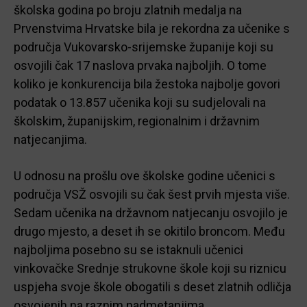
školska godina po broju zlatnih medalja na
Prvenstvima Hrvatske bila je rekordna za učenike s
područja Vukovarsko-srijemske županije koji su
osvojili čak 17 naslova prvaka najboljih. O tome
koliko je konkurencija bila žestoka najbolje govori
podatak o 13.857 učenika koji su sudjelovali na
školskim, županijskim, regionalnim i državnim
natjecanjima.
U odnosu na prošlu ove školske godine učenici s
područja VSŽ osvojili su čak šest prvih mjesta više.
Sedam učenika na državnom natjecanju osvojilo je
drugo mjesto, a deset ih se okitilo broncom. Među
najboljima posebno su se istaknuli učenici
vinkovačke Srednje strukovne škole koji su riznicu
uspjeha svoje škole obogatili s deset zlatnih odličja
osvojenih na raznim nadmetanjima.