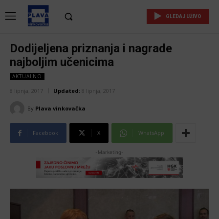
GLEDAJ UŽIVO
Dodijeljena priznanja i nagrade
najboljim učenicima
AKTUALNO
8 lipnja, 2017
Updated:
8 lipnja, 2017
By
Plava vinkovačka
Facebook
X
WhatsApp
-Marketing-