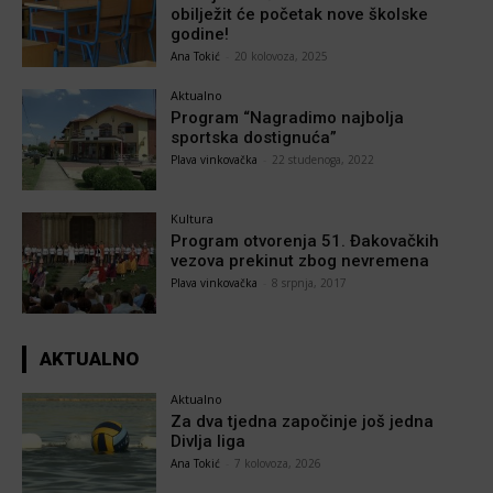
obilježit će početak nove školske
godine!
Ana Tokić
-
20 kolovoza, 2025
Aktualno
Program “Nagradimo najbolja
sportska dostignuća”
Plava vinkovačka
-
22 studenoga, 2022
Kultura
Program otvorenja 51. Đakovačkih
vezova prekinut zbog nevremena
Plava vinkovačka
-
8 srpnja, 2017
AKTUALNO
Aktualno
Za dva tjedna započinje još jedna
Divlja liga
Ana Tokić
-
7 kolovoza, 2026