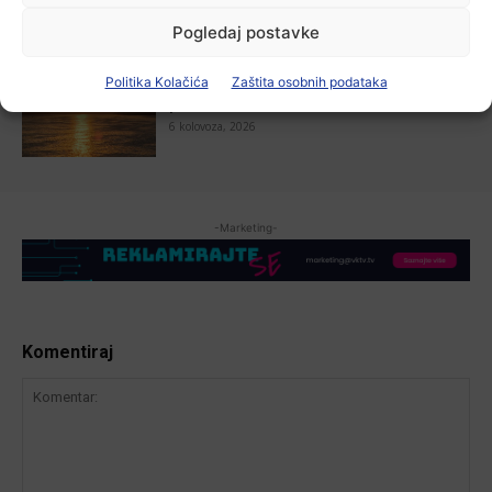
Pogledaj postavke
Aktualno
Politika Kolačića
Zaštita osobnih podataka
Zbog niskog vodostaja otežana
plovidba na Dunavu
6 kolovoza, 2026
-Marketing-
Komentiraj