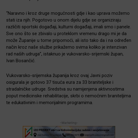
“Naravno i kroz druge mogućnosti gdje i kao uprava možemo
stati iza njih. Pogotovo u onom dijelu gdje se organiziraju
različiti sportski događaji, kulturni događaji, imali smo i panele.
Sve ono što se zbivalo u proteklom vremenu drago mi je da
može Županije u tome pripomoći, ali isto tako da i na određen
način kroz naše službe prikažemo svima koliko je intenzivan
rad naših udruga”, istaknuo je vukovarsko-srijemski župan,
Ivan Bosančić.
Vukovarsko-srijemska županija kroz ovaj Javni poziv
osigurala je gotovo 37 tisuća eura za 33 braniteljske i
stradalničke udruge. Sredstva su namijenjena aktivnostima
poput medicinske rehabilitacije, skrbi o nemoćnim braniteljima
te edukativnim i memorijalnim programima.
-Marketing-