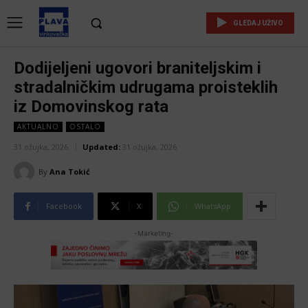
GLEDAJ UŽIVO
Dodijeljeni ugovori braniteljskim i
stradalničkim udrugama proisteklih
iz Domovinskog rata
AKTUALNO
OSTALO
31 ožujka, 2026
Updated:
31 ožujka, 2026
By
Ana Tokić
Facebook
X
WhatsApp
-Marketing-