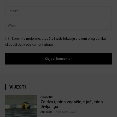
Ema
We
Spremite moje ime, e-poštu i web-lokaciju u ovom pregledniku
sljedeći put kada komentarirate.
VIJESTI
Aktualno
Za dva tjedna započinje još jedna
Divlja liga
Ana Tokić
-
7 kolovoza, 2026