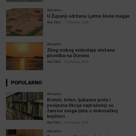
Aktualno
U Županji održana Ljetna škola magije
Ana Tokić
-
7 kolovoza, 2026
Aktualno
Zbog niskog vodostaja otežana
plovidba na Dunavu
Ana Tokić
-
6 kolovoza, 2026
POPULARNO
Aktualno
Krimići, trileri, ljubavne priče i
povijesna fikcija najtraženiji su
žanrovi ovoga ljeta u vinkovačkoj
knjižnici
Ana Tokić
-
6 kolovoza, 2026
Aktualno