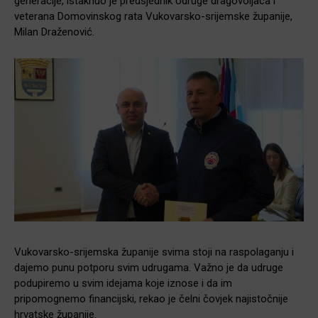
generacije, istaknuo je predsjednik Udruge dragovoljaca i
veterana Domovinskog rata Vukovarsko-srijemske županije,
Milan Draženović.
Vukovarsko-srijemska županije svima stoji na raspolaganju i
dajemo punu potporu svim udrugama. Važno je da udruge
podupiremo u svim idejama koje iznose i da im
pripomognemo financijski, rekao je čelni čovjek najistočnije
hrvatske županije.