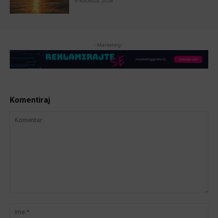
6 kolovoza, 2026
-Marketing-
Komentiraj
Komentar:
Ime