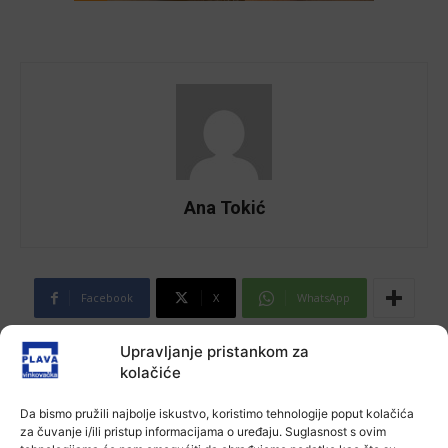
Ana Tokić
Facebook
X
WhatsApp
Upravljanje pristankom za
NAJNOVIJE VIJESTI
kolačiće
Aktualno
Da bismo pružili najbolje iskustvo, koristimo tehnologije poput kolačića
Autoklub Vinkovci u rujnu će obilježiti
za čuvanje i/ili pristup informacijama o uređaju. Suglasnost s ovim
stotu godišnjicu djelovanja