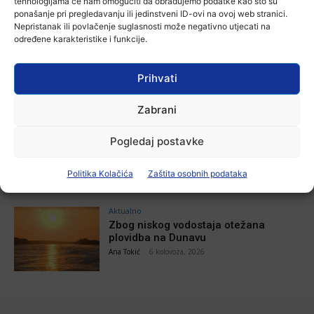
tehnologijama će nam omogućiti da obrađujemo podatke kao što su
7 kolovoza, 2026
ponašanje pri pregledavanju ili jedinstveni ID-ovi na ovoj web stranici.
Nepristanak ili povlačenje suglasnosti može negativno utjecati na
određene karakteristike i funkcije.
Aktualno
Za dva tjedna započinje još jedna
Prihvati
Divlja liga
Ana Tokić
-
7 kolovoza, 2026
Zabrani
Aktualno
Pogledaj postavke
U Županji održana Ljetna škola magije
Ana Tokić
-
7 kolovoza, 2026
Politika Kolačića
Zaštita osobnih podataka
Aktualno
Zbog niskog vodostaja otežana
plovidba na Dunavu
Ana Tokić
-
6 kolovoza, 2026