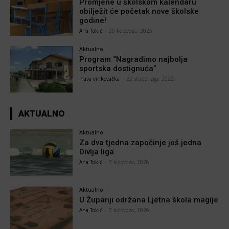
Promjene u školskom kalendaru
obilježit će početak nove školske
godine!
Ana Tokić
-
20 kolovoza, 2025
Aktualno
Program “Nagradimo najbolja
sportska dostignuća”
Plava vinkovačka
-
22 studenoga, 2022
AKTUALNO
Aktualno
Za dva tjedna započinje još jedna
Divlja liga
Ana Tokić
-
7 kolovoza, 2026
Aktualno
U Županji održana Ljetna škola magije
Ana Tokić
-
7 kolovoza, 2026