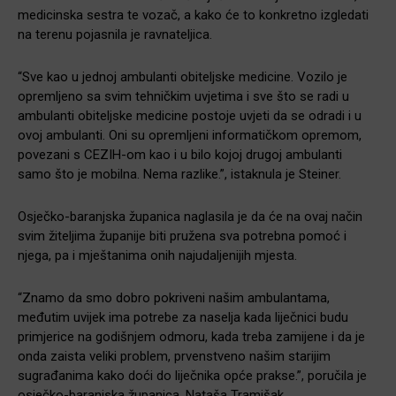
medicinska sestra te vozač, a kako će to konkretno izgledati
na terenu pojasnila je ravnateljica.
“Sve kao u jednoj ambulanti obiteljske medicine. Vozilo je
opremljeno sa svim tehničkim uvjetima i sve što se radi u
ambulanti obiteljske medicine postoje uvjeti da se odradi i u
ovoj ambulanti. Oni su opremljeni informatičkom opremom,
povezani s CEZIH-om kao i u bilo kojoj drugoj ambulanti
samo što je mobilna. Nema razlike.”, istaknula je Steiner.
Osječko-baranjska županica naglasila je da će na ovaj način
svim žiteljima županije biti pružena sva potrebna pomoć i
njega, pa i mještanima onih najudaljenijih mjesta.
“Znamo da smo dobro pokriveni našim ambulantama,
međutim uvijek ima potrebe za naselja kada liječnici budu
primjerice na godišnjem odmoru, kada treba zamijene i da je
onda zaista veliki problem, prvenstveno našim starijim
sugrađanima kako doći do liječnika opće prakse.”, poručila je
osječko-baranjska županica, Nataša Tramišak.