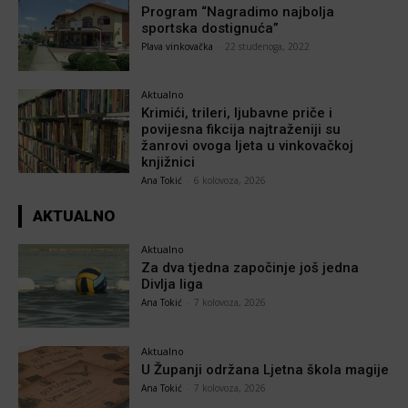
Program “Nagradimo najbolja
sportska dostignuća”
Plava vinkovačka
-
22 studenoga, 2022
Aktualno
Krimići, trileri, ljubavne priče i
povijesna fikcija najtraženiji su
žanrovi ovoga ljeta u vinkovačkoj
knjižnici
Ana Tokić
-
6 kolovoza, 2026
AKTUALNO
Aktualno
Za dva tjedna započinje još jedna
Divlja liga
Ana Tokić
-
7 kolovoza, 2026
Aktualno
U Županji održana Ljetna škola magije
Ana Tokić
-
7 kolovoza, 2026