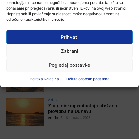
tehnologijama će nam omogućiti da obrađujemo podatke kao što su
stotu godišnjicu djelovanja
ponašanje pri pregledavanju ili jedinstveni ID-ovi na ovoj web stranici.
7 kolovoza, 2026
Nepristanak ili povlačenje suglasnosti može negativno utjecati na
određene karakteristike i funkcije.
Aktualno
Za dva tjedna započinje još jedna
Prihvati
Divlja liga
Ana Tokić
-
7 kolovoza, 2026
Zabrani
Pogledaj postavke
Aktualno
U Županji održana Ljetna škola magije
Ana Tokić
-
7 kolovoza, 2026
Politika Kolačića
Zaštita osobnih podataka
Aktualno
Zbog niskog vodostaja otežana
plovidba na Dunavu
Ana Tokić
-
6 kolovoza, 2026