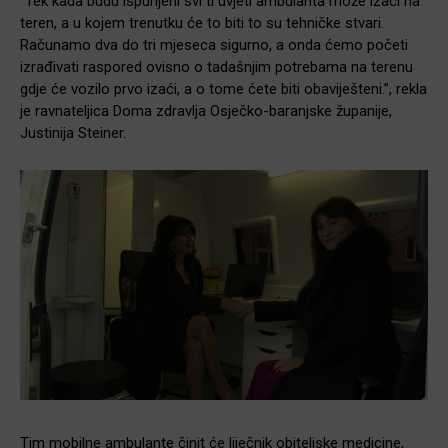
“Tek kada budu ispunjeni svi ti uvjeti ambulanta može izaći na
teren, a u kojem trenutku će to biti to su tehničke stvari.
Računamo dva do tri mjeseca sigurno, a onda ćemo početi
izrađivati raspored ovisno o tadašnjim potrebama na terenu
gdje će vozilo prvo izaći, a o tome ćete biti obaviješteni.”, rekla
je ravnateljica Doma zdravlja Osječko-baranjske županije,
Justinija Steiner.
Tim mobilne ambulante činit će liječnik obiteljske medicine,