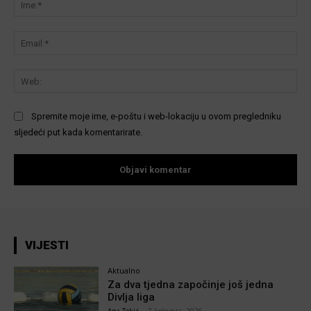
Ema
We
Spremite moje ime, e-poštu i web-lokaciju u ovom pregledniku
sljedeći put kada komentarirate.
VIJESTI
Aktualno
Za dva tjedna započinje još jedna
Divlja liga
Ana Tokić
-
7 kolovoza, 2026