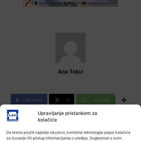
Ana Tokić
Facebook
X
WhatsApp
Upravljanje pristankom za
kolačiće
NAJNOVIJE VIJESTI
Da bismo pružili najbolje iskustvo, koristimo tehnologije poput kolačića
Aktualno
za čuvanje i/ili pristup informacijama o uređaju. Suglasnost s ovim
Autoklub Vinkovci u rujnu će obilježiti