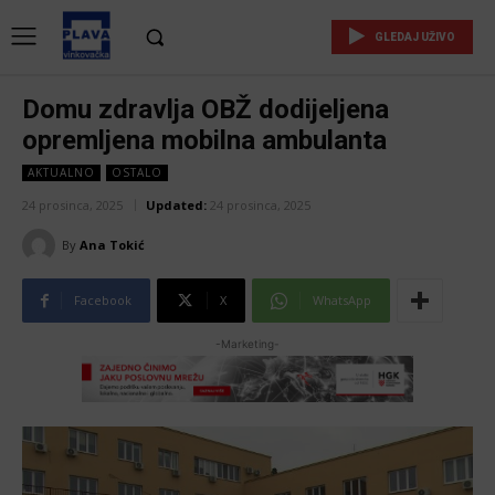
GLEDAJ UŽIVO
Domu zdravlja OBŽ dodijeljena
opremljena mobilna ambulanta
AKTUALNO
OSTALO
24 prosinca, 2025
Updated:
24 prosinca, 2025
By
Ana Tokić
Facebook
X
WhatsApp
-Marketing-