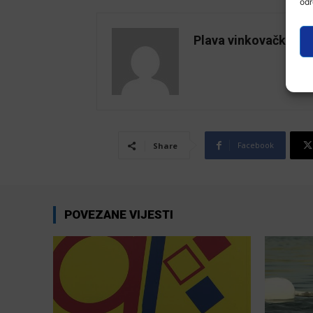
odr
Plava vinkovačka
Facebook
Share
POVEZANE VIJESTI