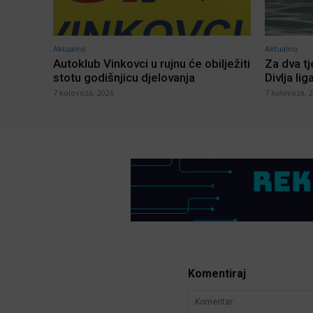
Aktualno
Aktualno
Autoklub Vinkovci u rujnu će obilježiti
Za dva t
stotu godišnjicu djelovanja
Divlja lig
7 kolovoza, 2026
7 kolovoza, 
Komentiraj