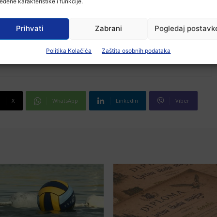
eđene karakteristike i funkcije.
Prihvati
Zabrani
Pogledaj postavk
Politika Kolačića
Zaštita osobnih podataka
X
WhatsApp
Linkedin
Viber