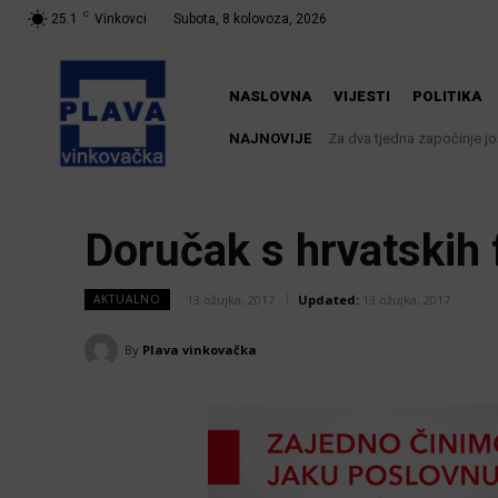
C
25.1
Vinkovci
Subota, 8 kolovoza, 2026
NASLOVNA
VIJESTI
POLITIKA
NAJNOVIJE
Za dva tjedna započinje još
U Županji održana Ljet
Doručak s hrvatskih 
13 ožujka, 2017
Updated:
13 ožujka, 2017
AKTUALNO
By
Plava vinkovačka