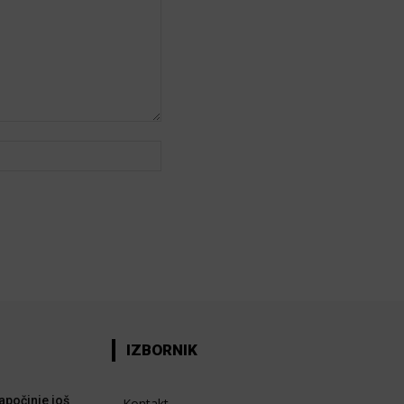
Web:
IZBORNIK
apočinje još
Kontakt