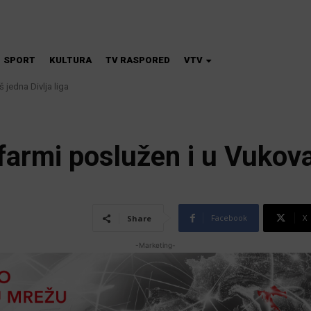
SPORT
KULTURA
TV RASPORED
VTV
 jedna Divlja liga
na škola magije
farmi poslužen i u Vukov
Facebook
X
Share
-Marketing-