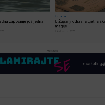
Aktualno
jedna započinje još jedna
U Županji održana Ljetna šk
a
magije
2026
7 kolovoza, 2026
-Marketing-