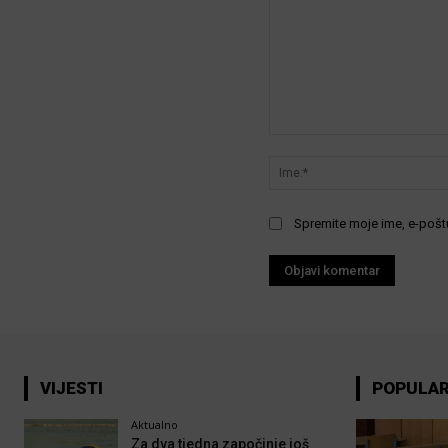
Komentar:
Spremite moje ime, e-poštu
VIJESTI
POPULA
Aktualno
Za dva tjedna započinje još