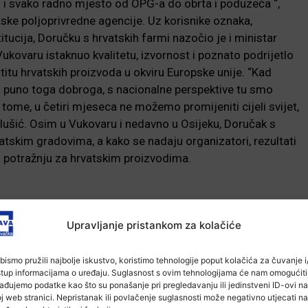
 i svako radno mjesto od OPG-a do obrta i poduzeća “,
tske poljoprivredne agencije.
Uz korisnike oznaka,
itucija, Doručku s hrvatskih farmi nazočio je i ministar
 Vukovaru istaknuo kvalitetu, izvornost i poznato podrijetlo
titu hrvatskih proizvoda u okviru Europske unije. “Kad
o puno toga dobroga, s nacionalne perspektive tu smo
 tome, u četiri mjeseca ne možemo promijeniti cijeli svijet,
Tolušić. Osim u Vukovaru i nedavno u Osijeku, Doručak s
vatskim gradovima, a kako se nadaju organizatori, rezultati
u potražnju za hrvatskim proizvodima.
-Marketing-
Upravljanje pristankom za kolačiće
bismo pružili najbolje iskustvo, koristimo tehnologije poput kolačića za čuvanje i/
stup informacijama o uređaju. Suglasnost s ovim tehnologijama će nam omogućiti
ađujemo podatke kao što su ponašanje pri pregledavanju ili jedinstveni ID-ovi na
j web stranici. Nepristanak ili povlačenje suglasnosti može negativno utjecati na