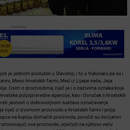
-Marketing-
oš je jednom poslužen u Slavoniji, i to u Vukovaru pa su i
farmi, Meso hrvatskih farmi, Med iz Lijepe naše, Jaja
olja. Osim o proizvodima, riječ je i o nazivima oznaka koje
i Hrvatske poljoprivredne agencije, kao i Doručak s hrvatskih
rmirati javnost o dobrovoljnom sustavu označavanja
 riječ o izvornom proizvodu s hrvatskih farmi i polja.
pce na kupnju domaćih proizvoda, poručili su inicijatori
Promovirajući ove proizvode, utječući na njihovu veću