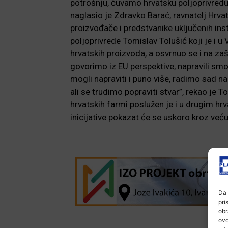
potrošnju, čuvamo hrvatsku poljoprivredu
naglasio je Zdravko Barać, ravnatelj Hrva
proizvođače i predstvanike uključenih inst
poljoprivrede Tomislav Tolušić koji je i u
hrvatskih proizvoda, a osvrnuo se i na zaš
govorimo iz EU perspektive, napravili sm
mogli napraviti i puno više, radimo sad na
ali se trudimo popraviti stvar”, rekao je 
hrvatskih farmi poslužen je i u drugim hr
inicijative pokazat će se uskoro kroz već
Da 
pri
obr
ovo