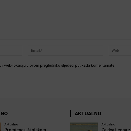
Ime:*
Email:*
 i web-lokaciju u ovom pregledniku sljedeći put kada komentarirate.
RNO
AKTUALNO
Aktualno
Aktualno
Promjene u školskom
Za dva tjedna z