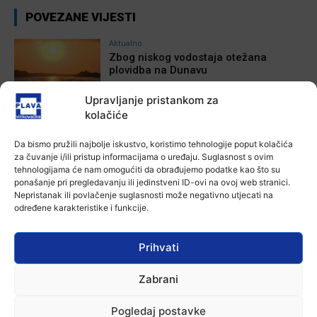
POVEZANE VIJESTI
Aktualno
Zbog niskog vodostaja otežana
plovidba na Dunavu
6 kolovoza, 2026
Upravljanje pristankom za
kolačiće
Aktualno
Krimići, trileri, ljubavne priče i
Da bismo pružili najbolje iskustvo, koristimo tehnologije poput kolačića
povijesna fikcija najtraženiji su
za čuvanje i/ili pristup informacijama o uređaju. Suglasnost s ovim
žanrovi ovoga ljeta u vinkovačkoj
tehnologijama će nam omogućiti da obrađujemo podatke kao što su
knjižnici
ponašanje pri pregledavanju ili jedinstveni ID-ovi na ovoj web stranici.
6 kolovoza, 2026
Nepristanak ili povlačenje suglasnosti može negativno utjecati na
određene karakteristike i funkcije.
Aktualno
Iz Vinkovačkog vodovoda i
kanalizacije najavljuju smanjenje
Prihvati
tlaka u vodovodnoj mreži
6 kolovoza, 2026
Zabrani
Aktualno
Poziv na racionalno korištenje vode
Pogledaj postavke
6 kolovoza, 2026