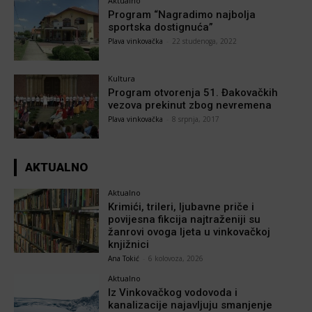
Aktualno
Program “Nagradimo najbolja
sportska dostignuća”
Plava vinkovačka
-
22 studenoga, 2022
Kultura
Program otvorenja 51. Đakovačkih
vezova prekinut zbog nevremena
Plava vinkovačka
-
8 srpnja, 2017
AKTUALNO
Aktualno
Krimići, trileri, ljubavne priče i
povijesna fikcija najtraženiji su
žanrovi ovoga ljeta u vinkovačkoj
knjižnici
Ana Tokić
-
6 kolovoza, 2026
Aktualno
Iz Vinkovačkog vodovoda i
kanalizacije najavljuju smanjenje