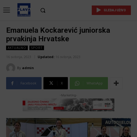
GLEDAJ UŽIVO
Emanuela Kockarević juniorska
prvakinja Hrvatske
AKTUALNO
SPORT
16 svibnja, 2023
Updated:
16 svibnja, 2023
By
admin
Facebook
X
WhatsApp
-Marketing-