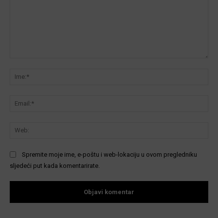
Komentar:
Ime
Ema
We
Spremite moje ime, e-poštu i web-lokaciju u ovom pregledniku
sljedeći put kada komentarirate.