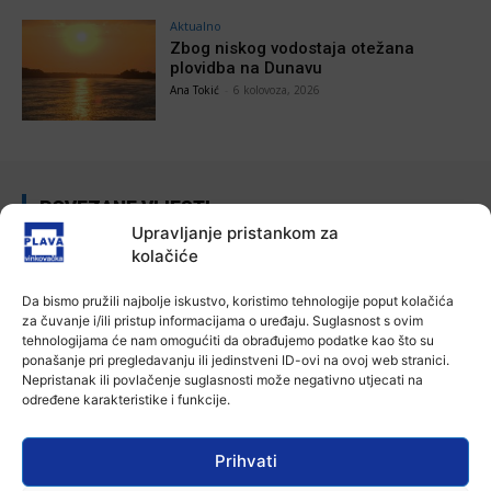
Aktualno
Zbog niskog vodostaja otežana
plovidba na Dunavu
Ana Tokić
-
6 kolovoza, 2026
POVEZANE VIJESTI
Upravljanje pristankom za
Aktualno
kolačiće
Autoklub Vinkovci u rujnu će obilježiti
stotu godišnjicu djelovanja
Da bismo pružili najbolje iskustvo, koristimo tehnologije poput kolačića
7 kolovoza, 2026
za čuvanje i/ili pristup informacijama o uređaju. Suglasnost s ovim
tehnologijama će nam omogućiti da obrađujemo podatke kao što su
ponašanje pri pregledavanju ili jedinstveni ID-ovi na ovoj web stranici.
Aktualno
Nepristanak ili povlačenje suglasnosti može negativno utjecati na
Za dva tjedna započinje još jedna
određene karakteristike i funkcije.
Divlja liga
7 kolovoza, 2026
Prihvati