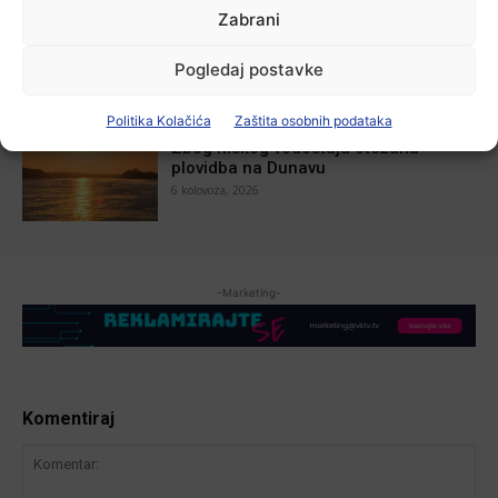
Aktualno
Zabrani
U Županji održana Ljetna škola magije
7 kolovoza, 2026
Pogledaj postavke
Politika Kolačića
Zaštita osobnih podataka
Aktualno
Zbog niskog vodostaja otežana
plovidba na Dunavu
6 kolovoza, 2026
-Marketing-
Komentiraj