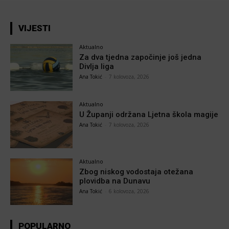
VIJESTI
Aktualno
Za dva tjedna započinje još jedna
Divlja liga
Ana Tokić
-
7 kolovoza, 2026
Aktualno
U Županji održana Ljetna škola magije
Ana Tokić
-
7 kolovoza, 2026
Aktualno
Zbog niskog vodostaja otežana
plovidba na Dunavu
Ana Tokić
-
6 kolovoza, 2026
POPULARNO