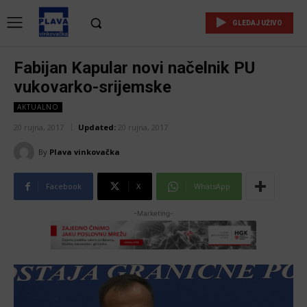
GLEDAJ UŽIVO
Fabijan Kapular novi načelnik PU
vukovarko-srijemske
AKTUALNO
20 rujna, 2017
Updated:
20 rujna, 2017
By
Plava vinkovačka
Facebook
X
WhatsApp
-Marketing-