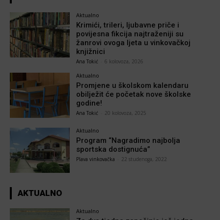
Aktualno
Krimići, trileri, ljubavne priče i
povijesna fikcija najtraženiji su
žanrovi ovoga ljeta u vinkovačkoj
knjižnici
Ana Tokić
-
6 kolovoza, 2026
Aktualno
Promjene u školskom kalendaru
obilježit će početak nove školske
godine!
Ana Tokić
-
20 kolovoza, 2025
Aktualno
Program “Nagradimo najbolja
sportska dostignuća”
Plava vinkovačka
-
22 studenoga, 2022
AKTUALNO
Aktualno