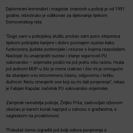
Diplomirani kriminalist i magistar znanosti u policiji je od 1991.
godine, višestruko je odlikovan za djelovanja tijekom
Domovinskog rata.
”Dugo sam u policijskoj službi, prošao sam puno stepenica
tijekom policijske karijere i dobro poznajem sustav kako
funkcionira, ljudske potencijale i resurse s kojima raspolažem.
Nastojat ću unaprijediti sustav i stanje sigurnosti PU
vukovarsko – srijemske podići na još jednu višu razinu. Hvala
još jednom MUP-u što je mene izabrao i što mi je omogućio
da obavljam ovu istovremenu časnu, odgovornu i tešku
dužnost. Neću iznevjeriti one koji su mi dali povjerenje”, rekao
je Fabijan Kapular, načelnik PU vukovarsko-srijemske.
Zamjenik ravnatelja policije, Željko Prša, zadovoljan izborom
obećao je barem korak naprijed u odnosu s građanima, s
naglaskom na proaktivnost.
”Pokušat ćemo izgraditi još bolji odnos povjerenja s