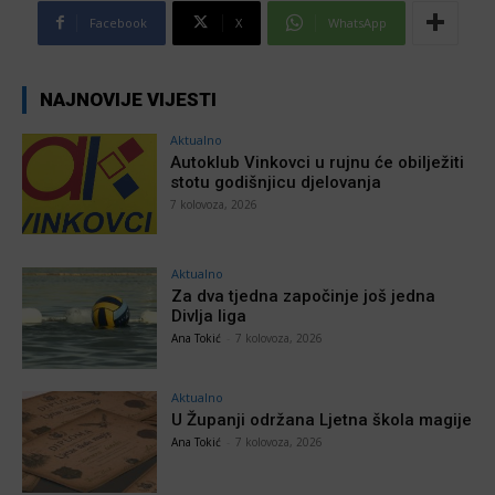
Facebook
X
WhatsApp
NAJNOVIJE VIJESTI
Aktualno
Autoklub Vinkovci u rujnu će obilježiti
stotu godišnjicu djelovanja
7 kolovoza, 2026
Aktualno
Za dva tjedna započinje još jedna
Divlja liga
Ana Tokić
-
7 kolovoza, 2026
Aktualno
U Županji održana Ljetna škola magije
Ana Tokić
-
7 kolovoza, 2026