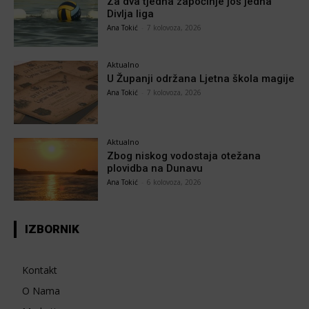
Za dva tjedna započinje još jedna
Divlja liga
Ana Tokić
-
7 kolovoza, 2026
Aktualno
U Županji održana Ljetna škola magije
Ana Tokić
-
7 kolovoza, 2026
Aktualno
Zbog niskog vodostaja otežana
plovidba na Dunavu
Ana Tokić
-
6 kolovoza, 2026
IZBORNIK
Kontakt
O Nama