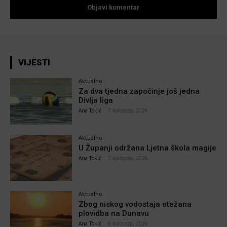
VIJESTI
Aktualno
Za dva tjedna započinje još jedna
Divlja liga
Ana Tokić
-
7 kolovoza, 2026
Aktualno
U Županji održana Ljetna škola magije
Ana Tokić
-
7 kolovoza, 2026
Aktualno
Zbog niskog vodostaja otežana
plovidba na Dunavu
Ana Tokić
-
6 kolovoza, 2026