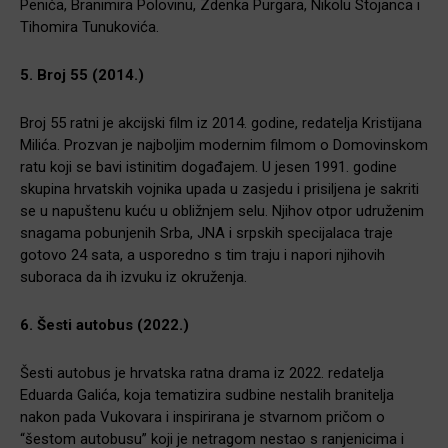
Penića, Branimira Polovinu, Zdenka Purgara, Nikolu Stojanca i
Tihomira Tunukovića.
5. Broj 55 (2014.)
Broj 55 ratni je akcijski film iz 2014. godine, redatelja Kristijana
Milića. Prozvan je najboljim modernim filmom o Domovinskom
ratu koji se bavi istinitim događajem. U jesen 1991. godine
skupina hrvatskih vojnika upada u zasjedu i prisiljena je sakriti
se u napuštenu kuću u obližnjem selu. Njihov otpor udruženim
snagama pobunjenih Srba, JNA i srpskih specijalaca traje
gotovo 24 sata, a usporedno s tim traju i napori njihovih
suboraca da ih izvuku iz okruženja.
6. Šesti autobus (2022.)
Šesti autobus je hrvatska ratna drama iz 2022. redatelja
Eduarda Galića, koja tematizira sudbine nestalih branitelja
nakon pada Vukovara i inspirirana je stvarnom pričom o
“šestom autobusu” koji je netragom nestao s ranjenicima i