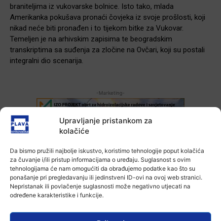
braniteljima iz vukovarske bolnice. Isto tako, mlada
Amerikanka pokušava pronaći čovjeka iz svoje prošlosti, koji
nikad neće biti pronađen i to tijekom bitke za Vukovar.
Temeljen je na arhivskim zapisima te beogradskim
transkriptima sa suđenja za zločine na Ovčari, koji su postali
integralni dio scenarija.
-Marketing-
Upravljanje pristankom za
kolačiće
Da bismo pružili najbolje iskustvo, koristimo tehnologije poput kolačića
za čuvanje i/ili pristup informacijama o uređaju. Suglasnost s ovim
tehnologijama će nam omogućiti da obrađujemo podatke kao što su
ponašanje pri pregledavanju ili jedinstveni ID-ovi na ovoj web stranici.
Nepristanak ili povlačenje suglasnosti može negativno utjecati na
određene karakteristike i funkcije.
Ana Tokić