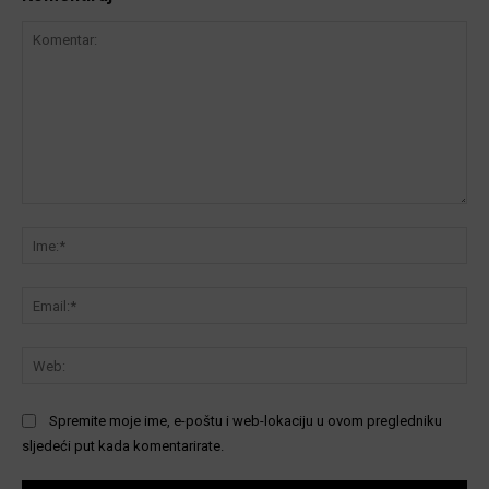
Komentar:
Ime
Ema
We
Spremite moje ime, e-poštu i web-lokaciju u ovom pregledniku
sljedeći put kada komentarirate.