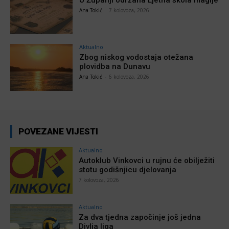
Ana Tokić
-
7 kolovoza, 2026
Aktualno
Zbog niskog vodostaja otežana
plovidba na Dunavu
Ana Tokić
-
6 kolovoza, 2026
POVEZANE VIJESTI
Aktualno
Autoklub Vinkovci u rujnu će obilježiti
stotu godišnjicu djelovanja
7 kolovoza, 2026
Aktualno
Za dva tjedna započinje još jedna
Divlja liga