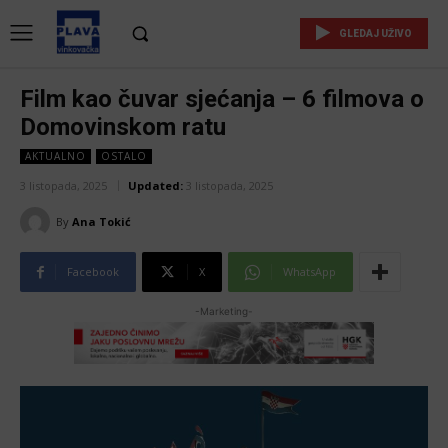
GLEDAJ UŽIVO
Film kao čuvar sjećanja – 6 filmova o
Domovinskom ratu
AKTUALNO
OSTALO
3 listopada, 2025
Updated:
3 listopada, 2025
By
Ana Tokić
Facebook
X
WhatsApp
-Marketing-