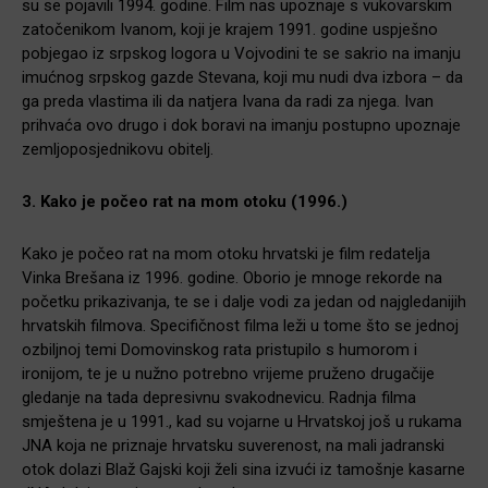
su se pojavili 1994. godine. Film nas upoznaje s vukovarskim
zatočenikom Ivanom, koji je krajem 1991. godine uspješno
pobjegao iz srpskog logora u Vojvodini te se sakrio na imanju
imućnog srpskog gazde Stevana, koji mu nudi dva izbora – da
ga preda vlastima ili da natjera Ivana da radi za njega. Ivan
prihvaća ovo drugo i dok boravi na imanju postupno upoznaje
zemljoposjednikovu obitelj.
3. Kako je počeo rat na mom otoku (1996.)
Kako je počeo rat na mom otoku hrvatski je film redatelja
Vinka Brešana iz 1996. godine. Oborio je mnoge rekorde na
početku prikazivanja, te se i dalje vodi za jedan od najgledanijih
hrvatskih filmova. Specifičnost filma leži u tome što se jednoj
ozbiljnoj temi Domovinskog rata pristupilo s humorom i
ironijom, te je u nužno potrebno vrijeme pruženo drugačije
gledanje na tada depresivnu svakodnevicu. Radnja filma
smještena je u 1991., kad su vojarne u Hrvatskoj još u rukama
JNA koja ne priznaje hrvatsku suverenost, na mali jadranski
otok dolazi Blaž Gajski koji želi sina izvući iz tamošnje kasarne