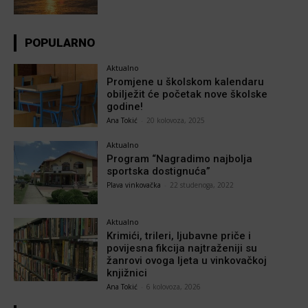
POPULARNO
Aktualno
Promjene u školskom kalendaru
obilježit će početak nove školske
godine!
Ana Tokić
-
20 kolovoza, 2025
Aktualno
Program “Nagradimo najbolja
sportska dostignuća”
Plava vinkovačka
-
22 studenoga, 2022
Aktualno
Krimići, trileri, ljubavne priče i
povijesna fikcija najtraženiji su
žanrovi ovoga ljeta u vinkovačkoj
knjižnici
Ana Tokić
-
6 kolovoza, 2026