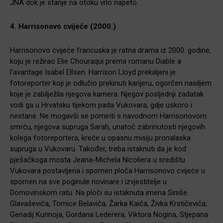
JNA dok je stanje na otoku vrlo napeto.
4. Harrisonovo cvijeće (2000.)
Harrisonovo cvijeće francuska je ratna drama iz 2000. godine,
koju je režirao Elie Chouraqui prema romanu Diable a
l’avantage Isabel Ellsen. Harrison Lloyd prekaljeni je
fotoreporter koji je odlučio prekinuti karijeru, ogorčen nasiljem
koje je zabilježila njegova kamera. Njegov posljednji zadatak
vodi ga u Hrvatsku tijekom pada Vukovara, gdje uskoro i
nestane. Ne mogavši se pomiriti s navodnom Harrisonovom
smrću, njegova supruga Sarah, unatoč zabrinutosti njegovih
kolega fotoreportera, kreće u opasnu misiju pronalaska
supruga u Vukovaru. Također, treba istaknuti da je kod
pješačkoga mosta Jeana-Michela Nicoliera u središtu
Vukovara postavljena i spomen ploča Harrisonovo cvijeće u
spomen na sve poginule novinare i izvjestitelje u
Domovinskom ratu. Na ploči su istaknuta imena Siniše
Glavaševića, Tomice Belavića, Žarka Kaića, Živka Krstičevića,
Genadij Kurinoja, Gordana Lederera, Viktora Nogina, Stjepana