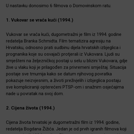
U nastavku donosimo 6 filmova o Domovinskom ratu.
1. Vukovar se vraća kući (1994.)
Vukovar se vraća kući, dugometražni je film iz 1994. godine
redatelja Branka Schmidta. Film tematizira agresiju na
Hrvatsku, odnosno prati sudbinu dijela hrvatskih izbjeglica i
prognanika koje su osvajači protjerali iz Vukovara. Ljudi su
smješteni na željezničkoj postaji u selu u blizini Vukovara, gdje
žive u vlaku koji je prilagođen za privremeni smještaj. Situacija
postaje sve tmurnija kako se datum njihovog povratka
pokazuje neizvjesnim, a životi preživjelih i izbjeglica postaju
sve kompliciraniji opterećeni PTSP-om i snažnim osjećajima
nade u povratak na svoj dom.
2. Cijena života (1994.)
Cijena života hrvatski je dugometražni film iz 1994. godine,
redatelja Bogdana Žižića. Jedan je od prvih igranih filmova koji