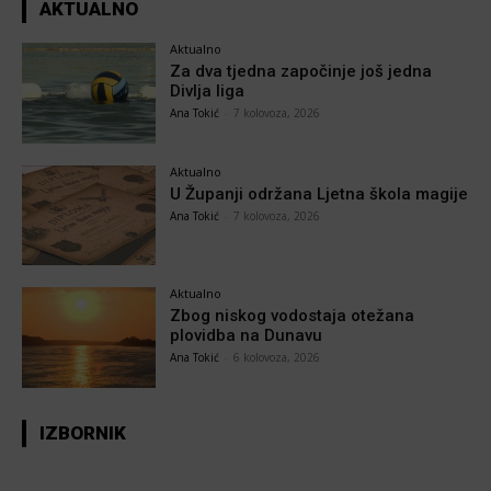
AKTUALNO
Aktualno
Za dva tjedna započinje još jedna
Divlja liga
Ana Tokić
-
7 kolovoza, 2026
Aktualno
U Županji održana Ljetna škola magije
Ana Tokić
-
7 kolovoza, 2026
Aktualno
Zbog niskog vodostaja otežana
plovidba na Dunavu
Ana Tokić
-
6 kolovoza, 2026
IZBORNIK