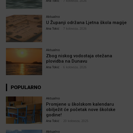
Ana Tokić
-
7 kolovoza, 2026
Aktualno
U Županji održana Ljetna škola magije
Ana Tokić
-
7 kolovoza, 2026
Aktualno
Zbog niskog vodostaja otežana
plovidba na Dunavu
Ana Tokić
-
6 kolovoza, 2026
POPULARNO
Aktualno
Promjene u školskom kalendaru
obilježit će početak nove školske
godine!
Ana Tokić
-
20 kolovoza, 2025
Aktualno