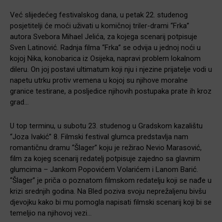
Već slijedećeg festivalskog dana, u petak 22. studenog
posjetitelji će moći uživati u komičnoj triler-drami “Frka”
autora Svebora Mihael Jelića, za kojega scenarij potpisuje
Sven Latinović. Radnja filma “Frka” se odvija u jednoj noći u
kojoj Nika, konobarica iz Osijeka, napravi problem lokalnom
dileru. On joj postavi ultimatum koji nju i njezine prijatelje vodi u
napetu utrku protiv vremena u kojoj su njihove moralne
granice testirane, a posljedice njihovih postupaka prate ih kroz
grad…
U top terminu, u subotu 23. studenog u Gradskom kazalištu
“Joza Ivakić” 8. Filmski festival glumca predstavlja nam
romantičnu dramu “Šlager” koju je režirao Nevio Marasović,
film za kojeg scenarij redatelj potpisuje zajedno sa glavnim
glumcima – Jankom Popovićem Volarićem i Lanom Barić.
“Šlager” je priča o poznatom filmskom redatelju koji se nađe u
krizi srednjih godina. Na Bled poziva svoju neprežaljenu bivšu
djevojku kako bi mu pomogla napisati filmski scenarij koji bi se
temeljio na njihovoj vezi…