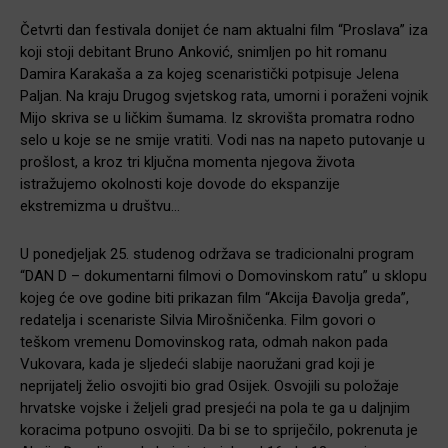
Četvrti dan festivala donijet će nam aktualni film “Proslava” iza
koji stoji debitant Bruno Anković, snimljen po hit romanu
Damira Karakaša a za kojeg scenaristički potpisuje Jelena
Paljan. Na kraju Drugog svjetskog rata, umorni i poraženi vojnik
Mijo skriva se u ličkim šumama. Iz skrovišta promatra rodno
selo u koje se ne smije vratiti. Vodi nas na napeto putovanje u
prošlost, a kroz tri ključna momenta njegova života
istražujemo okolnosti koje dovode do ekspanzije
ekstremizma u društvu…
U ponedjeljak 25. studenog održava se tradicionalni program
“DAN D – dokumentarni filmovi o Domovinskom ratu” u sklopu
kojeg će ove godine biti prikazan film “Akcija Đavolja greda”,
redatelja i scenariste Silvia Mirošničenka. Film govori o
teškom vremenu Domovinskog rata, odmah nakon pada
Vukovara, kada je sljedeći slabije naoružani grad koji je
neprijatelj želio osvojiti bio grad Osijek. Osvojili su položaje
hrvatske vojske i željeli grad presjeći na pola te ga u daljnjim
koracima potpuno osvojiti. Da bi se to spriječilo, pokrenuta je