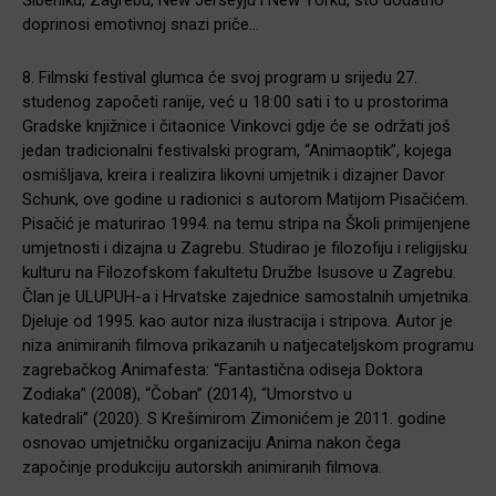
doprinosi emotivnoj snazi priče…
8. Filmski festival glumca će svoj program u srijedu 27.
studenog započeti ranije, već u 18:00 sati i to u prostorima
Gradske knjižnice i čitaonice Vinkovci gdje će se održati još
jedan tradicionalni festivalski program, “Animaoptik”, kojega
osmišljava, kreira i realizira likovni umjetnik i dizajner Davor
Schunk, ove godine u radionici s autorom Matijom Pisačićem.
Pisačić je maturirao 1994. na temu stripa na Školi primijenjene
umjetnosti i dizajna u Zagrebu. Studirao je filozofiju i religijsku
kulturu na Filozofskom fakultetu Družbe Isusove u Zagrebu.
Član je ULUPUH-a i Hrvatske zajednice samostalnih umjetnika.
Djeluje od 1995. kao autor niza ilustracija i stripova. Autor je
niza animiranih filmova prikazanih u natjecateljskom programu
zagrebačkog Animafesta: “Fantastična odiseja Doktora
Zodiaka” (2008), “Čoban” (2014), “Umorstvo u
katedrali” (2020). S Krešimirom Zimonićem je 2011. godine
osnovao umjetničku organizaciju Anima nakon čega
započinje produkciju autorskih animiranih filmova.