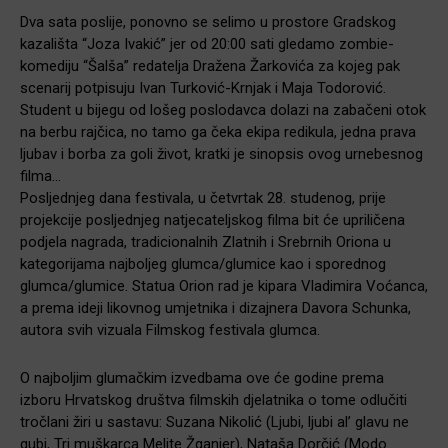
Dva sata poslije, ponovno se selimo u prostore Gradskog
kazališta “Joza Ivakić” jer od 20:00 sati gledamo zombie-
komediju “Šalša” redatelja Dražena Žarkovića za kojeg pak
scenarij potpisuju Ivan Turković-Krnjak i Maja Todorović.
Student u bijegu od lošeg poslodavca dolazi na zabačeni otok
na berbu rajčica, no tamo ga čeka ekipa redikula, jedna prava
ljubav i borba za goli život, kratki je sinopsis ovog urnebesnog
filma…
Posljednjeg dana festivala, u četvrtak 28. studenog, prije
projekcije posljednjeg natjecateljskog filma bit će upriličena
podjela nagrada, tradicionalnih Zlatnih i Srebrnih Oriona u
kategorijama najboljeg glumca/glumice kao i sporednog
glumca/glumice. Statua Orion rad je kipara Vladimira Voćanca,
a prema ideji likovnog umjetnika i dizajnera Davora Schunka,
autora svih vizuala Filmskog festivala glumca.
O najboljim glumačkim izvedbama ove će godine prema
izboru Hrvatskog društva filmskih djelatnika o tome odlučiti
tročlani žiri u sastavu: Suzana Nikolić (Ljubi, ljubi al’ glavu ne
gubi, Tri muškarca Melite Žganjer), Nataša Dorčić (Modo