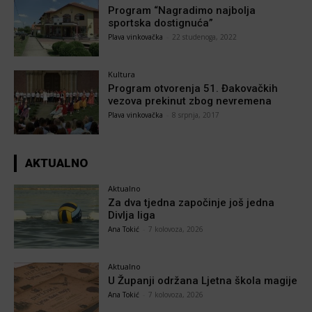
Program “Nagradimo najbolja
sportska dostignuća”
Plava vinkovačka
-
22 studenoga, 2022
Kultura
Program otvorenja 51. Đakovačkih
vezova prekinut zbog nevremena
Plava vinkovačka
-
8 srpnja, 2017
AKTUALNO
Aktualno
Za dva tjedna započinje još jedna
Divlja liga
Ana Tokić
-
7 kolovoza, 2026
Aktualno
U Županji održana Ljetna škola magije
Ana Tokić
-
7 kolovoza, 2026