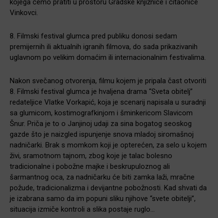
kojega ćemo pratiti u prostoru Gradske knjižnice i čitaonice
Vinkovci.
8. Filmski festival glumca pred publiku donosi sedam
premijernih ili aktualnih igranih filmova, do sada prikazivanih
uglavnom po velikim domaćim ili internacionalnim festivalima.
Nakon svečanog otvorenja, filmu kojem je pripala čast otvoriti
8. Filmski festival glumca je hvaljena drama “Sveta obitelj”
redateljice Vlatke Vorkapić, koja je scenarij napisala u suradnji
sa glumicom, kostimografkinjom i šminkericom Slavicom
Šnur. Priča je to o Janjinoj udaji za sina bogatog seoskog
gazde što je naizgled ispunjenje snova mladoj siromašnoj
nadničarki. Brak s momkom koji je opterećen, za selo u kojem
živi, sramotnom tajnom, zbog koje je talac bolesno
tradicionalne i pobožne majke i beskrupuloznog ali
šarmantnog oca, za nadničarku će biti zamka laži, mračne
požude, tradicionalizma i devijantne pobožnosti. Kad shvati da
je izabrana samo da im popuni sliku njihove “svete obitelji”,
situacija izmiče kontroli a slika postaje ruglo…