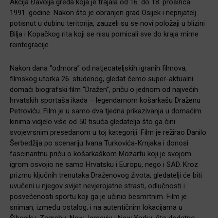
Akcija Đavolja greda koja je trajala od 16. do 18. prosinca
1991. godine. Nakon što je obranjen grad Osijek i neprijatelj
potisnut u dubinu teritorija, zauzeli su se novi položaji u blizini
Bilja i Kopačkog rita koji se nisu pomicali sve do kraja mirne
reintegracije…
Nakon dana “odmora” od natjecateljskih igranih filmova,
filmskog utorka 26. studenog, gledat ćemo super-aktualni
domaći biografski film “Dražen”, priču o jednom od najvećih
hrvatskih sportaša ikada – legendarnom košarkašu Draženu
Petroviću. Film je u samo dva tjedna prikazivanja u domaćim
kinima vidjelo više od 50 tisuća gledatelja što ga čini
svojevrsnim presedanom u toj kategoriji. Film je režirao Danilo
Šerbedžija po scenariju Ivana Turkovića-Krnjaka i donosi
fascinantnu priču o košarkaškom Mozartu koji je svojom
igrom osvojio ne samo Hrvatsku i Europu, nego i SAD. Kroz
prizmu ključnih trenutaka Draženovog života, gledatelji će biti
uvučeni u njegov svijet nevjerojatne strasti, odlučnosti i
posvećenosti sportu koji ga je učinio besmrtnim. Film je
sniman, između ostalog, i na autentičnim lokacijama u
Šibeniku, Zagrebu, New Jerseyju i New Yorku, što dodatno