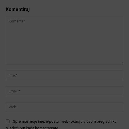
Komentiraj
Komentar:
Ime
Ema
We
Spremite moje ime, e-poštu i web-lokaciju u ovom pregledniku
sljedeći put kada komentarirate.