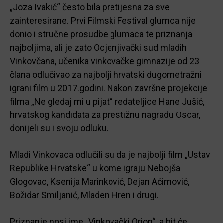
„Joza Ivakić“ često bila pretijesna za sve
zainteresirane. Prvi Filmski Festival glumca nije
donio i stručne prosudbe glumaca te priznanja
najboljima, ali je zato Ocjenjivački sud mladih
Vinkovčana, učenika vinkovačke gimnazije od 23
člana odlučivao za najbolji hrvatski dugometražni
igrani film u 2017.godini. Nakon završne projekcije
filma „Ne gledaj mi u pijat“ redateljice Hane Jušić,
hrvatskog kandidata za prestižnu nagradu Oscar,
donijeli su i svoju odluku.
Mladi Vinkovaca odlučili su da je najbolji film „Ustav
Republike Hrvatske“ u kome igraju Nebojša
Glogovac, Ksenija Marinković, Dejan Aćimović,
Božidar Smiljanić, Mladen Hren i drugi.
Priznanje nosi ime „Vinkovački Orion“, a bit će