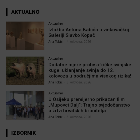
AKTUALNO
Aktualno
Izložba Antuna Babića u vinkovačkoj
Galeriji Slavko Kopač
Ana Tokić
-
4 kolovoza, 2026
Aktualno
Dodatne mjere protiv afričke svinjske
kuge: uklanjanje svinja do 12.
kolovoza u područjima visokog rizika!
Ana Tokić
-
3 kolovoza, 2026
Aktualno
U Osijeku premijerno prikazan film
„Mupovci Dalj“: Trajno svjedočanstvo
o žrtvi hrvatskih branitelja
Ana Tokić
-
3 kolovoza, 2026
IZBORNIK