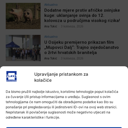
Aktualno
Dodatne mjere protiv afričke svinjske
kuge: uklanjanje svinja do 12.
kolovoza u područjima visokog rizika!
Ana Tokić
-
3 kolovoza, 2026
Aktualno
U Osijeku premijerno prikazan film
„Mupovci Dalj“: Trajno svjedočanstvo
o žrtvi hrvatskih branitelja
Ana Tokić
-
3 kolovoza, 2026
Upravljanje pristankom za
kolačiće
POVEZANE VIJESTI
Da bismo pružili najbolje iskustvo, koristimo tehnologije poput kolačića
Aktualno
za čuvanje i/ili pristup informacijama o uređaju. Suglasnost s ovim
U Osijeku obilježen Dan pobjede i
tehnologijama će nam omogućiti da obrađujemo podatke kao što su
domovinske zahvalnosti i Dan
ponašanje pri pregledavanju ili jedinstveni ID-ovi na ovoj web stranici.
hrvatskih branitelja
Nepristanak ili povlačenje suglasnosti može negativno utjecati na
4 kolovoza, 2026
određene karakteristike i funkcije.
Aktualno