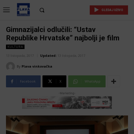
GLEDAJ UŽIVO
Gimnazijalci odlučili: “Ustav
Republike Hrvatske” najbolji je film
KULTURA
13 listopada, 2017
Updated:
13 listopada, 2017
By
Plava vinkovačka
Facebook
X
WhatsApp
-Marketing-