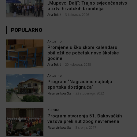
„Mupovci Dalj“: Trajno svjedočanstvo
o žrtvi hrvatskih branitelja
Ana Tokić
-
3 kolovoza, 2026
POPULARNO
Aktualno
Promjene u školskom kalendaru
obilježit će početak nove školske
godine!
Ana Tokić
-
20 kolovoza, 2025
Aktualno
Program “Nagradimo najbolja
sportska dostignuća”
Plava vinkovačka
-
22 studenoga, 2022
Kultura
Program otvorenja 51. Đakovačkih
vezova prekinut zbog nevremena
Plava vinkovačka
-
8 srpnja, 2017