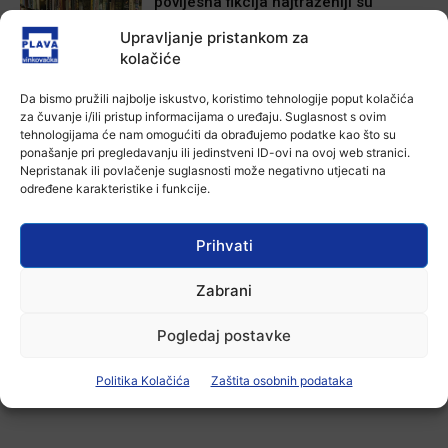
povijesna fikcija najtraženiji su
žanrovi ovoga ljeta u vinkovačkoj
Upravljanje pristankom za
knjižnici
kolačiće
6 kolovoza, 2026
Aktualno
Da bismo pružili najbolje iskustvo, koristimo tehnologije poput kolačića
Iz Vinkovačkog vodovoda i
za čuvanje i/ili pristup informacijama o uređaju. Suglasnost s ovim
kanalizacije najavljuju smanjenje
tehnologijama će nam omogućiti da obrađujemo podatke kao što su
tlaka u vodovodnoj mreži
ponašanje pri pregledavanju ili jedinstveni ID-ovi na ovoj web stranici.
6 kolovoza, 2026
Nepristanak ili povlačenje suglasnosti može negativno utjecati na
određene karakteristike i funkcije.
Aktualno
Poziv na racionalno korištenje vode
6 kolovoza, 2026
Prihvati
Zabrani
Pogledaj postavke
-Marketing-
Politika Kolačića
Zaštita osobnih podataka