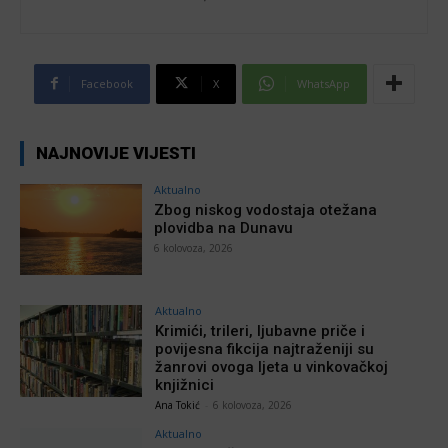
Facebook
X
WhatsApp
NAJNOVIJE VIJESTI
Aktualno
Zbog niskog vodostaja otežana
plovidba na Dunavu
6 kolovoza, 2026
Aktualno
Krimići, trileri, ljubavne priče i
povijesna fikcija najtraženiji su
žanrovi ovoga ljeta u vinkovačkoj
knjižnici
Ana Tokić
-
6 kolovoza, 2026
Aktualno