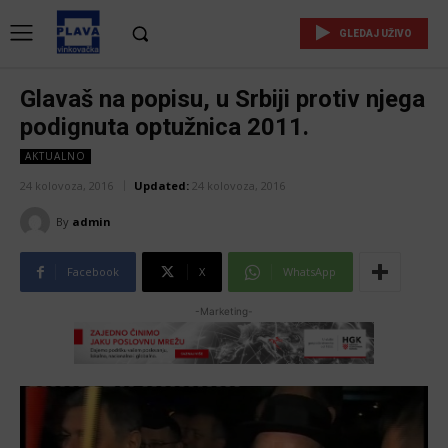
GLEDAJ UŽIVO
Glavaš na popisu, u Srbiji protiv njega
podignuta optužnica 2011.
AKTUALNO
24 kolovoza, 2016
Updated:
24 kolovoza, 2016
By
admin
Facebook
X
WhatsApp
-Marketing-