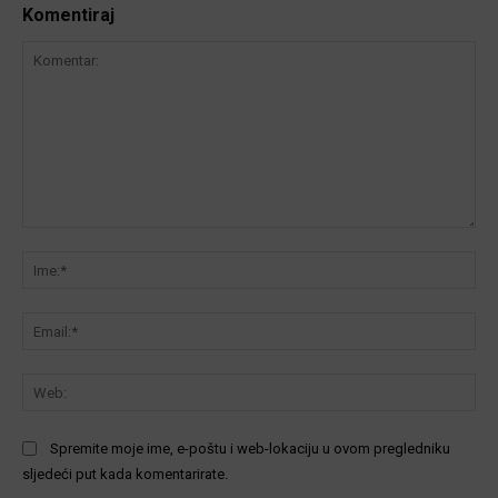
Komentiraj
Komentar:
Ime
Ema
We
Spremite moje ime, e-poštu i web-lokaciju u ovom pregledniku
sljedeći put kada komentarirate.