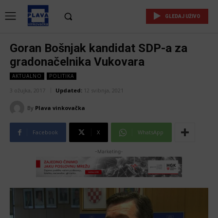
GLEDAJ UŽIVO
Goran Bošnjak kandidat SDP-a za
gradonačelnika Vukovara
AKTUALNO
POLITIKA
3 ožujka, 2017
Updated:
12 svibnja, 2021
By
Plava vinkovačka
Facebook
X
WhatsApp
-Marketing-