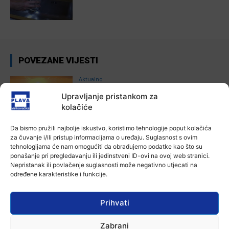
POVEZANE VIJESTI
Aktualno
Zbog niskog vodostaja otežana
Upravljanje pristankom za
plovidba na Dunavu
kolačiće
6 kolovoza, 2026
Da bismo pružili najbolje iskustvo, koristimo tehnologije poput kolačića
Aktualno
za čuvanje i/ili pristup informacijama o uređaju. Suglasnost s ovim
Krimići, trileri, ljubavne priče i
tehnologijama će nam omogućiti da obrađujemo podatke kao što su
povijesna fikcija najtraženiji su
ponašanje pri pregledavanju ili jedinstveni ID-ovi na ovoj web stranici.
žanrovi ovoga ljeta u vinkovačkoj
Nepristanak ili povlačenje suglasnosti može negativno utjecati na
knjižnici
određene karakteristike i funkcije.
6 kolovoza, 2026
Aktualno
Prihvati
Iz Vinkovačkog vodovoda i
kanalizacije najavljuju smanjenje
Zabrani
tlaka u vodovodnoj mreži