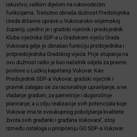
iskustvo, velikim dijelom na rukovodećim
funkcijama. Trenutno obnaša dužnost Predstojnika
Ureda državne uprave u Vukovarsko-srijemskoj
županiji, ujedno je i gradski vijećnik i predsjednik
Kluba vijećnika SDP-a u Gradskom vijeću Grada
Vukovara gdje je obnašao funkciju predsjednika i
potpredsjednika Gradskog vijeća. Prije stupanja na
ovu dužnost radio je kao načelnik odjela za pravne
poslove u Lučkoj kapetaniji Vukovar. Kao
Predsjednik SDP-a Vukovar, gradski vijećnik i
pravnik zalagao se za racionalnije upravljanje, a ne
vladanje gradom, za pametnije i dugoročnije
planiranje, a u cilju realizacije svih potencijala koje
Vukovar ima te sveukupnog poboljšanja kvalitete
života svih građanki i građana Vukovara”, stoji
između ostaloga u priopćenju GO SDP-a Vukovar.