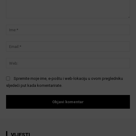
Komentar:
Ime
Ema
We
Spremite moje ime, e-poštu i web-lokaciju u ovom pregledniku
sljedeći put kada komentarirate.
VIJESTI