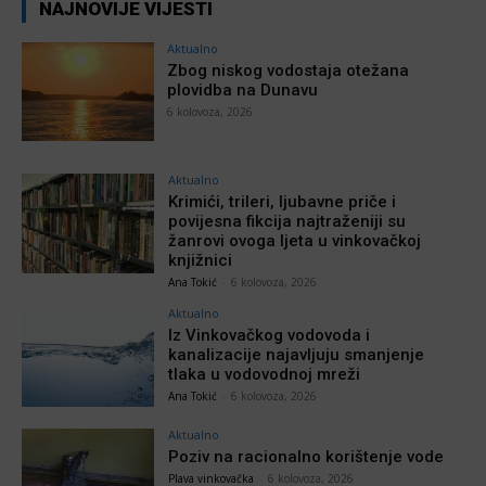
NAJNOVIJE VIJESTI
Aktualno
Zbog niskog vodostaja otežana
plovidba na Dunavu
6 kolovoza, 2026
Aktualno
Krimići, trileri, ljubavne priče i
povijesna fikcija najtraženiji su
žanrovi ovoga ljeta u vinkovačkoj
knjižnici
Ana Tokić
-
6 kolovoza, 2026
Aktualno
Iz Vinkovačkog vodovoda i
kanalizacije najavljuju smanjenje
tlaka u vodovodnoj mreži
Ana Tokić
-
6 kolovoza, 2026
Aktualno
Poziv na racionalno korištenje vode
Plava vinkovačka
-
6 kolovoza, 2026