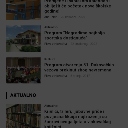
Promjene u školskom kalendaru
obilježit će početak nove školske
godine!
Ana Tokić
-
20 kolovoza, 2025
Aktualno
Program “Nagradimo najbolja
sportska dostignuća”
Plava vinkovačka
-
22 studenoga, 2022
Kultura
Program otvorenja 51. Đakovačkih
vezova prekinut zbog nevremena
Plava vinkovačka
-
8 srpnja, 2017
AKTUALNO
Aktualno
Krimići, trileri, ljubavne priče i
povijesna fikcija najtraženiji su
žanrovi ovoga ljeta u vinkovačkoj
knjižnici