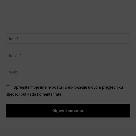
Komentar:
Ime
Ema
We
Spremite moje ime, e-poštu i web-lokaciju u ovom pregledniku
sljedeći put kada komentarirate.