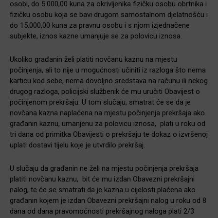
osobi, do 5.000,00 kuna za okrivljenika fizičku osobu obrtnika i
fizičku osobu koja se bavi drugom samostalnom djelatnošću i
do 15.000,00 kuna za pravnu osobu i s njom izjednačene
subjekte, iznos kazne umanjuje se za polovicu iznosa.
Ukoliko građanin želi platiti novčanu kaznu na mjestu
počinjenja, ali to nije u mogućnosti učiniti iz razloga što nema
karticu kod sebe, nema dovoljno sredstava na računu ili nekog
drugog razloga, policijski službenik će mu uručiti Obavijest o
počinjenom prekršaju. U tom slučaju, smatrat će se da je
novčana kazna naplaćena na mjestu počinjenja prekršaja ako
građanin kaznu, umanjenu za polovicu iznosa, plati u roku od
tri dana od primitka Obavijesti o prekršaju te dokaz o izvršenoj
uplati dostavi tijelu koje je utvrdilo prekršaj.
U slučaju da građanin ne želi na mjestu počinjenja prekršaja
platiti novčanu kaznu, bit će mu izdan Obavezni prekršajni
nalog, te će se smatrati da je kazna u cijelosti plaćena ako
građanin kojem je izdan Obavezni prekršajni nalog u roku od 8
dana od dana pravomoćnosti prekršajnog naloga plati 2/3