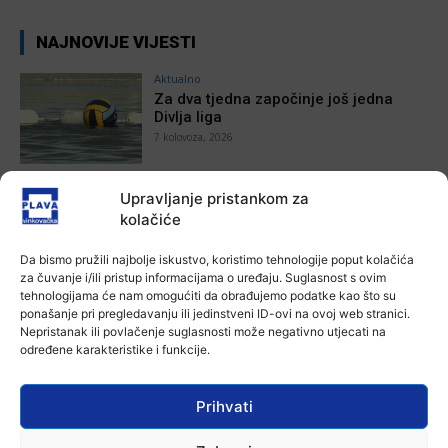
NAJNOVIJE VIJESTI
Aktualno
Za dva tjedna započinje još jedna
Divlja liga
7 kolovoza, 2026
Upravljanje pristankom za
Aktualno
kolačiće
U Županji održana Ljetna škola magije
Ana Tokić
-
7 kolovoza, 2026
Da bismo pružili najbolje iskustvo, koristimo tehnologije poput kolačića
za čuvanje i/ili pristup informacijama o uređaju. Suglasnost s ovim
tehnologijama će nam omogućiti da obrađujemo podatke kao što su
Aktualno
ponašanje pri pregledavanju ili jedinstveni ID-ovi na ovoj web stranici.
Zbog niskog vodostaja otežana
Nepristanak ili povlačenje suglasnosti može negativno utjecati na
plovidba na Dunavu
određene karakteristike i funkcije.
Ana Tokić
-
6 kolovoza, 2026
Prihvati
Aktualno
Krimići, trileri, ljubavne priče i