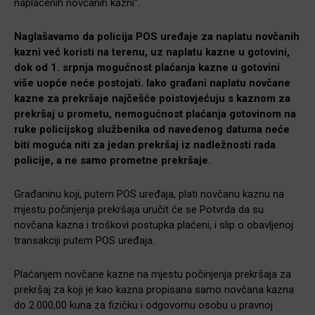
naplaćenih novčanih kazni“.
Naglašavamo da policija POS uređaje za naplatu novčanih
kazni već koristi na terenu, uz naplatu kazne u gotovini,
dok od 1. srpnja mogućnost plaćanja kazne u gotovini
više uopće neće postojati. Iako građani naplatu novčane
kazne za prekršaje najčešće poistovjećuju s kaznom za
prekršaj u prometu, nemogućnost plaćanja gotovinom na
ruke policijskog službenika od navedenog datuma neće
biti moguća niti za jedan prekršaj iz nadležnosti rada
policije, a ne samo prometne prekršaje.
Građaninu koji, putem POS uređaja, plati novčanu kaznu na
mjestu počinjenja prekršaja uručit će se Potvrda da su
novčana kazna i troškovi postupka plaćeni, i slip o obavljenoj
transakciji putem POS uređaja.
Plaćanjem novčane kazne na mjestu počinjenja prekršaja za
prekršaj za koji je kao kazna propisana samo novčana kazna
do 2.000,00 kuna za fizičku i odgovornu osobu u pravnoj