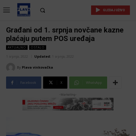
GLEDAJ UŽIVO
Građani od 1. srpnja novčane kazne
plaćaju putem POS uređaja
AKTUALNO
OSTALO
1 srpnja, 2022
Updated:
1 srpnja, 2022
By
Plava vinkovačka
Facebook
X
WhatsApp
-Marketing-