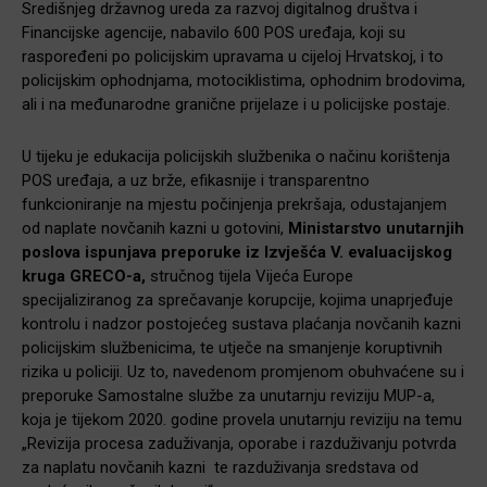
Središnjeg državnog ureda za razvoj digitalnog društva i
Financijske agencije, nabavilo 600 POS uređaja, koji su
raspoređeni po policijskim upravama u cijeloj Hrvatskoj, i to
policijskim ophodnjama, motociklistima, ophodnim brodovima,
ali i na međunarodne granične prijelaze i u policijske postaje.
U tijeku je edukacija policijskih službenika o načinu korištenja
POS uređaja, a uz brže, efikasnije i transparentno
funkcioniranje na mjestu počinjenja prekršaja, odustajanjem
od naplate novčanih kazni u gotovini,
Ministarstvo unutarnjih
poslova ispunjava preporuke iz Izvješća V. evaluacijskog
kruga GRECO-a,
stručnog tijela Vijeća Europe
specijaliziranog za sprečavanje korupcije, kojima unaprjeđuje
kontrolu i nadzor postojećeg sustava plaćanja novčanih kazni
policijskim službenicima, te utječe na smanjenje koruptivnih
rizika u policiji. Uz to, navedenom promjenom obuhvaćene su i
preporuke Samostalne službe za unutarnju reviziju MUP-a,
koja je tijekom 2020. godine provela unutarnju reviziju na temu
„Revizija procesa zaduživanja, oporabe i razduživanju potvrda
za naplatu novčanih kazni te razduživanja sredstava od