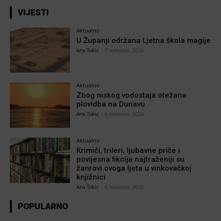
VIJESTI
Aktualno
U Županji održana Ljetna škola magije
Ana Tokić
-
7 kolovoza, 2026
Aktualno
Zbog niskog vodostaja otežana
plovidba na Dunavu
Ana Tokić
-
6 kolovoza, 2026
Aktualno
Krimići, trileri, ljubavne priče i
povijesna fikcija najtraženiji su
žanrovi ovoga ljeta u vinkovačkoj
knjižnici
Ana Tokić
-
6 kolovoza, 2026
POPULARNO