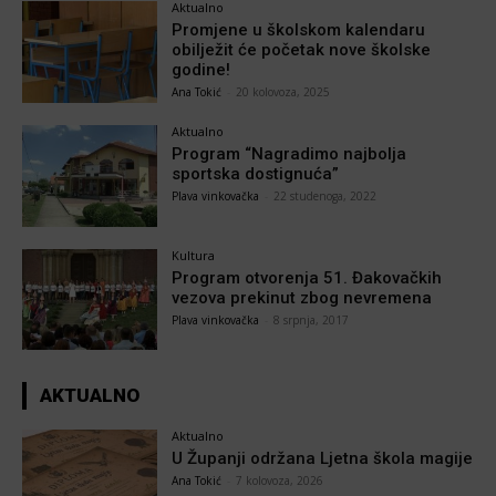
Aktualno
Promjene u školskom kalendaru
obilježit će početak nove školske
godine!
Ana Tokić
-
20 kolovoza, 2025
Aktualno
Program “Nagradimo najbolja
sportska dostignuća”
Plava vinkovačka
-
22 studenoga, 2022
Kultura
Program otvorenja 51. Đakovačkih
vezova prekinut zbog nevremena
Plava vinkovačka
-
8 srpnja, 2017
AKTUALNO
Aktualno
U Županji održana Ljetna škola magije
Ana Tokić
-
7 kolovoza, 2026