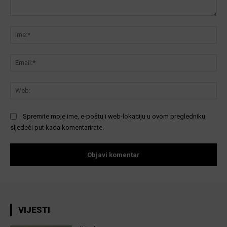
Komentar:
Ime
Ema
We
Spremite moje ime, e-poštu i web-lokaciju u ovom pregledniku
sljedeći put kada komentarirate.
VIJESTI