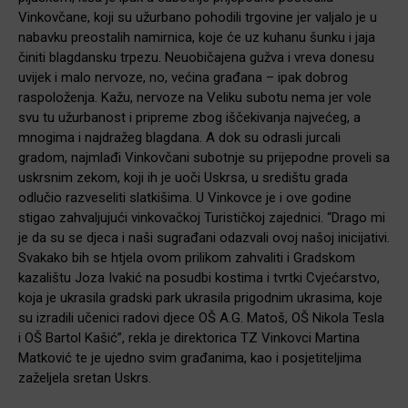
Vinkovčane, koji su užurbano pohodili trgovine jer valjalo je u
nabavku preostalih namirnica, koje će uz kuhanu šunku i jaja
činiti blagdansku trpezu. Neuobičajena gužva i vreva donesu
uvijek i malo nervoze, no, većina građana – ipak dobrog
raspoloženja. Kažu, nervoze na Veliku subotu nema jer vole
svu tu užurbanost i pripreme zbog iščekivanja najvećeg, a
mnogima i najdražeg blagdana. A dok su odrasli jurcali
gradom, najmlađi Vinkovčani subotnje su prijepodne proveli sa
uskrsnim zekom, koji ih je uoči Uskrsa, u središtu grada
odlučio razveseliti slatkišima. U Vinkovce je i ove godine
stigao zahvaljujući vinkovačkoj Turističkoj zajednici. “Drago mi
je da su se djeca i naši sugrađani odazvali ovoj našoj inicijativi.
Svakako bih se htjela ovom prilikom zahvaliti i Gradskom
kazalištu Joza Ivakić na posudbi kostima i tvrtki Cvjećarstvo,
koja je ukrasila gradski park ukrasila prigodnim ukrasima, koje
su izradili učenici radovi djece OŠ A.G. Matoš, OŠ Nikola Tesla
i OŠ Bartol Kašić”, rekla je direktorica TZ Vinkovci Martina
Matković te je ujedno svim građanima, kao i posjetiteljima
zaželjela sretan Uskrs.