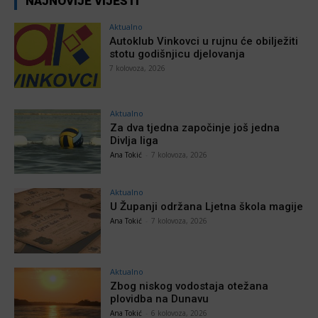
NAJNOVIJE VIJESTI
Aktualno
Autoklub Vinkovci u rujnu će obilježiti
stotu godišnjicu djelovanja
7 kolovoza, 2026
Aktualno
Za dva tjedna započinje još jedna
Divlja liga
Ana Tokić
-
7 kolovoza, 2026
Aktualno
U Županji održana Ljetna škola magije
Ana Tokić
-
7 kolovoza, 2026
Aktualno
Zbog niskog vodostaja otežana
plovidba na Dunavu
Ana Tokić
-
6 kolovoza, 2026