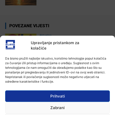
POVEZANE VIJESTI
Aktualno
Autoklub Vinkovci u rujnu će obilježiti
Upravljanje pristankom za
stotu godišnjicu djelovanja
kolačiće
7 kolovoza, 2026
Da bismo pružili najbolje iskustvo, koristimo tehnologije poput kolačića
za čuvanje i/ili pristup informacijama o uređaju. Suglasnost s ovim
Aktualno
tehnologijama će nam omogućiti da obrađujemo podatke kao što su
Za dva tjedna započinje još jedna
ponašanje pri pregledavanju ili jedinstveni ID-ovi na ovoj web stranici.
Divlja liga
Nepristanak ili povlačenje suglasnosti može negativno utjecati na
7 kolovoza, 2026
određene karakteristike i funkcije.
Aktualno
Prihvati
U Županji održana Ljetna škola magije
7 kolovoza, 2026
Zabrani