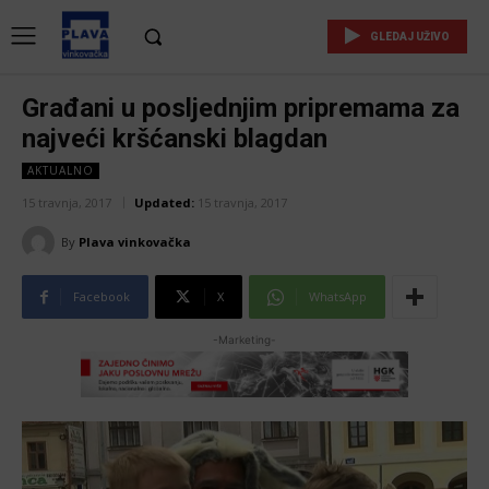
GLEDAJ UŽIVO
Građani u posljednjim pripremama za
najveći kršćanski blagdan
AKTUALNO
15 travnja, 2017
Updated:
15 travnja, 2017
By
Plava vinkovačka
Facebook
X
WhatsApp
-Marketing-