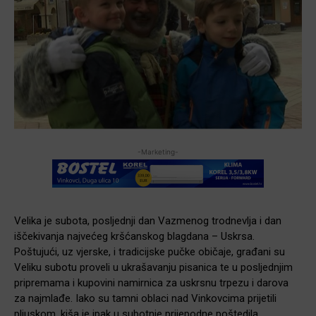
-Marketing-
Velika je subota, posljednji dan Vazmenog trodnevlja i dan
iščekivanja najvećeg kršćanskog blagdana – Uskrsa.
Poštujući, uz vjerske, i tradicijske pučke običaje, građani su
Veliku subotu proveli u ukrašavanju pisanica te u posljednjim
pripremama i kupovini namirnica za uskrsnu trpezu i darova
za najmlađe. Iako su tamni oblaci nad Vinkovcima prijetili
pljuskom, kiša je ipak u subotnje prijepodne poštedila