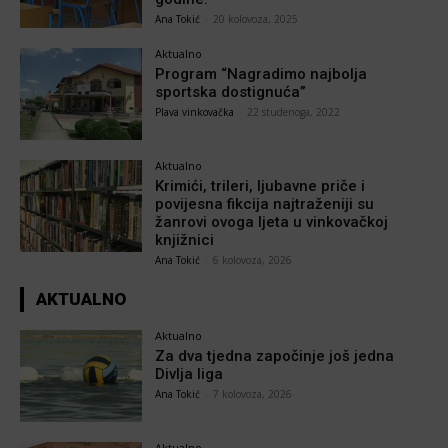
Ana Tokić
-
20 kolovoza, 2025
Aktualno
Program “Nagradimo najbolja
sportska dostignuća”
Plava vinkovačka
-
22 studenoga, 2022
Aktualno
Krimići, trileri, ljubavne priče i
povijesna fikcija najtraženiji su
žanrovi ovoga ljeta u vinkovačkoj
knjižnici
Ana Tokić
-
6 kolovoza, 2026
AKTUALNO
Aktualno
Za dva tjedna započinje još jedna
Divlja liga
Ana Tokić
-
7 kolovoza, 2026
Aktualno