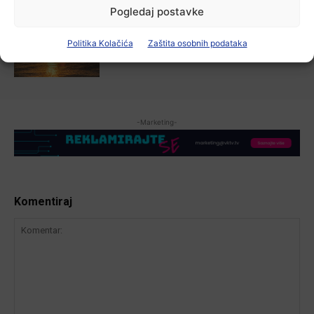
Pogledaj postavke
Aktualno
Zbog niskog vodostaja otežana
plovidba na Dunavu
Politika Kolačića
Zaštita osobnih podataka
6 kolovoza, 2026
-Marketing-
Komentiraj