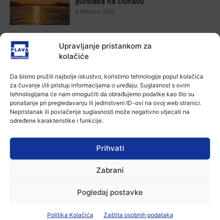
plovidba na Dunavu
6 kolovoza, 2026
Aktualno
Upravljanje pristankom za
Krimići, trileri, ljubavne priče i
kolačiće
povijesna fikcija najtraženiji su
žanrovi ovoga ljeta u vinkovačkoj
knjižnici
Da bismo pružili najbolje iskustvo, koristimo tehnologije poput kolačića
6 kolovoza, 2026
za čuvanje i/ili pristup informacijama o uređaju. Suglasnost s ovim
tehnologijama će nam omogućiti da obrađujemo podatke kao što su
Aktualno
ponašanje pri pregledavanju ili jedinstveni ID-ovi na ovoj web stranici.
Iz Vinkovačkog vodovoda i
Nepristanak ili povlačenje suglasnosti može negativno utjecati na
kanalizacije najavljuju smanjenje
određene karakteristike i funkcije.
tlaka u vodovodnoj mreži
6 kolovoza, 2026
Prihvati
Aktualno
Poziv na racionalno korištenje vode
Zabrani
6 kolovoza, 2026
Pogledaj postavke
Politika Kolačića
Zaštita osobnih podataka