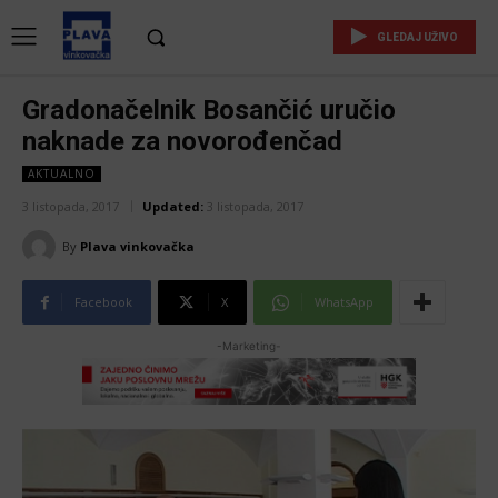
GLEDAJ UŽIVO
Gradonačelnik Bosančić uručio
naknade za novorođenčad
AKTUALNO
3 listopada, 2017
Updated:
3 listopada, 2017
By
Plava vinkovačka
Facebook
X
WhatsApp
-Marketing-