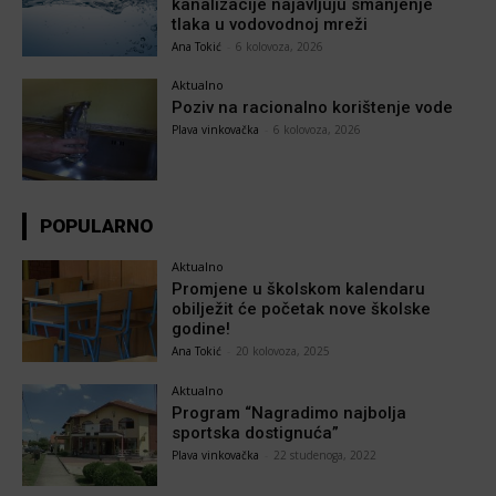
kanalizacije najavljuju smanjenje
tlaka u vodovodnoj mreži
Ana Tokić
-
6 kolovoza, 2026
Aktualno
Poziv na racionalno korištenje vode
Plava vinkovačka
-
6 kolovoza, 2026
POPULARNO
Aktualno
Promjene u školskom kalendaru
obilježit će početak nove školske
godine!
Ana Tokić
-
20 kolovoza, 2025
Aktualno
Program “Nagradimo najbolja
sportska dostignuća”
Plava vinkovačka
-
22 studenoga, 2022