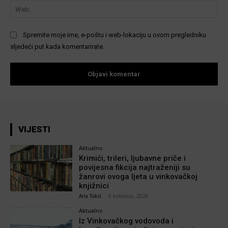
We
Spremite moje ime, e-poštu i web-lokaciju u ovom pregledniku
sljedeći put kada komentarirate.
VIJESTI
Aktualno
Krimići, trileri, ljubavne priče i
povijesna fikcija najtraženiji su
žanrovi ovoga ljeta u vinkovačkoj
knjižnici
Ana Tokić
-
6 kolovoza, 2026
Aktualno
Iz Vinkovačkog vodovoda i