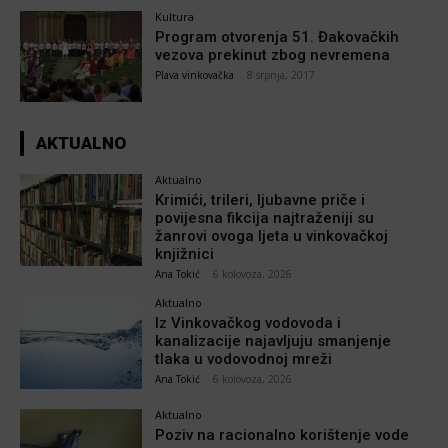
Kultura
Program otvorenja 51. Đakovačkih
vezova prekinut zbog nevremena
Plava vinkovačka
-
8 srpnja, 2017
AKTUALNO
Aktualno
Krimići, trileri, ljubavne priče i
povijesna fikcija najtraženiji su
žanrovi ovoga ljeta u vinkovačkoj
knjižnici
Ana Tokić
-
6 kolovoza, 2026
Aktualno
Iz Vinkovačkog vodovoda i
kanalizacije najavljuju smanjenje
tlaka u vodovodnoj mreži
Ana Tokić
-
6 kolovoza, 2026
Aktualno
Poziv na racionalno korištenje vode