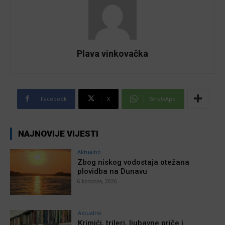
Plava vinkovačka
Facebook
X
WhatsApp
NAJNOVIJE VIJESTI
Aktualno
Zbog niskog vodostaja otežana
plovidba na Dunavu
6 kolovoza, 2026
Aktualno
Krimići, trileri, ljubavne priče i