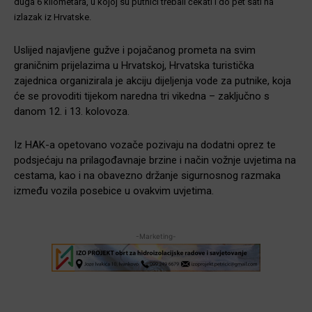
duga 6 kilometara, u kojoj su putnici trebali čekati i do pet sati na
izlazak iz Hrvatske.
Uslijed najavljene gužve i pojačanog prometa na svim
graničnim prijelazima u Hrvatskoj, Hrvatska turistička
zajednica organizirala je akciju dijeljenja vode za putnike, koja
će se provoditi tijekom naredna tri vikedna – zaključno s
danom 12. i 13. kolovoza.
Iz HAK-a opetovano vozače pozivaju na dodatni oprez te
podsjećaju na prilagođavnaje brzine i način vožnje uvjetima na
cestama, kao i na obavezno držanje sigurnosnog razmaka
između vozila posebice u ovakvim uvjetima.
-Marketing-