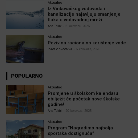
Aktualno
Iz Vinkovačkog vodovoda i
kanalizacije najavljuju smanjenje
tlaka u vodovodnoj mreži
Ana Tokić
-
6 kolovoza, 2026
Aktualno
Poziv na racionalno korištenje vode
Plava vinkovačka
-
6 kolovoza, 2026
POPULARNO
Aktualno
Promjene u školskom kalendaru
obilježit će početak nove školske
godine!
Ana Tokić
-
20 kolovoza, 2025
Aktualno
Program “Nagradimo najbolja
sportska dostignuća”