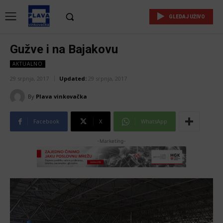
GLEDAJ UŽIVO
Gužve i na Bajakovu
AKTUALNO
29 srpnja, 2017
Updated:
29 srpnja, 2017
By
Plava vinkovačka
Facebook
X
WhatsApp
-Marketing-