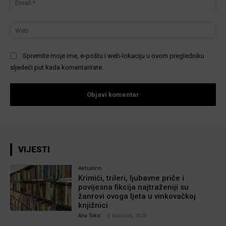
We
Spremite moje ime, e-poštu i web-lokaciju u ovom pregledniku
sljedeći put kada komentarirate.
VIJESTI
Aktualno
Krimići, trileri, ljubavne priče i
povijesna fikcija najtraženiji su
žanrovi ovoga ljeta u vinkovačkoj
knjižnici
Ana Tokić
-
6 kolovoza, 2026