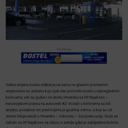
-Marketing-
Velika smjena turista vidljiva je ne samo na glavnim prometnim
smjerovima na Jadranu koji cijeli dan provode vozeći u nepreglednim
kolonama, već su gužve i na istoku Hrvatske na GP Bajakovo –
tranzicijskom pravcu na autocesti A3. Vozači u kolonama su bili
strpljivi, posebice oni pred kojima je godišnji odmor, a koji su od
strane Srbije ulazili u Hrvatsku – odnosno – Europsku uniju. Duže se
čekalo na GP Bajakovo na izlazu iz zemlje gdje je zabilježena kolona