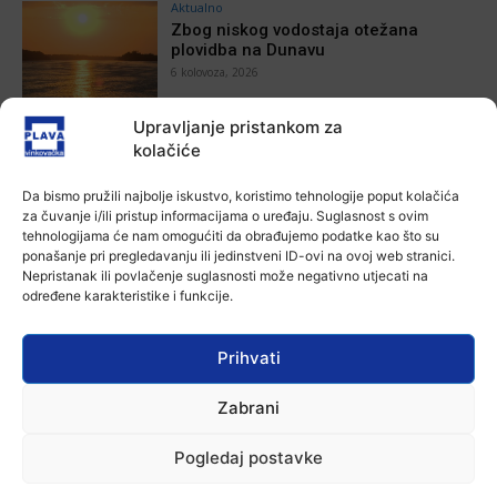
Aktualno
Zbog niskog vodostaja otežana
plovidba na Dunavu
6 kolovoza, 2026
Upravljanje pristankom za
Aktualno
kolačiće
Krimići, trileri, ljubavne priče i
povijesna fikcija najtraženiji su
žanrovi ovoga ljeta u vinkovačkoj
Da bismo pružili najbolje iskustvo, koristimo tehnologije poput kolačića
knjižnici
za čuvanje i/ili pristup informacijama o uređaju. Suglasnost s ovim
tehnologijama će nam omogućiti da obrađujemo podatke kao što su
6 kolovoza, 2026
ponašanje pri pregledavanju ili jedinstveni ID-ovi na ovoj web stranici.
Aktualno
Nepristanak ili povlačenje suglasnosti može negativno utjecati na
Iz Vinkovačkog vodovoda i
određene karakteristike i funkcije.
kanalizacije najavljuju smanjenje
tlaka u vodovodnoj mreži
6 kolovoza, 2026
Prihvati
Aktualno
Zabrani
Poziv na racionalno korištenje vode
6 kolovoza, 2026
Pogledaj postavke