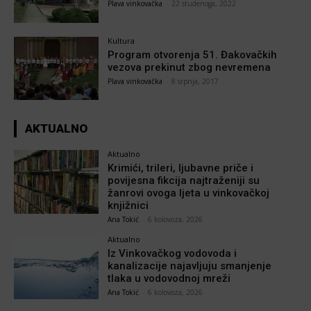
Plava vinkovačka
-
22 studenoga, 2022
Kultura
Program otvorenja 51. Đakovačkih
vezova prekinut zbog nevremena
Plava vinkovačka
-
8 srpnja, 2017
AKTUALNO
Aktualno
Krimići, trileri, ljubavne priče i
povijesna fikcija najtraženiji su
žanrovi ovoga ljeta u vinkovačkoj
knjižnici
Ana Tokić
-
6 kolovoza, 2026
Aktualno
Iz Vinkovačkog vodovoda i
kanalizacije najavljuju smanjenje
tlaka u vodovodnoj mreži
Ana Tokić
-
6 kolovoza, 2026