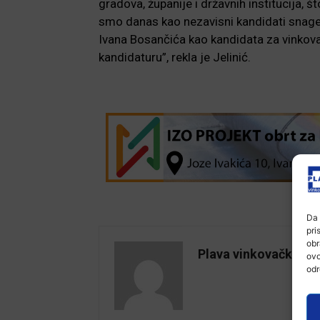
gradova, županije i državnih institucija, š
smo danas kao nezavisni kandidati snage S
Ivana Bosančića kao kandidata za vinkova
kandidaturu”, rekla je Jelinić.
Da 
pri
obr
Plava vinkovačka
ovo
odr