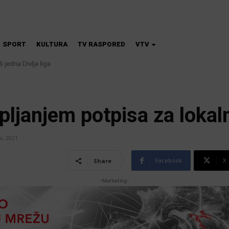
SPORT
KULTURA
TV RASPORED
VTV
 jedna Divlja liga
ljanjem potpisa za lokal
a, 2021
Facebook
X
Share
-Marketing-