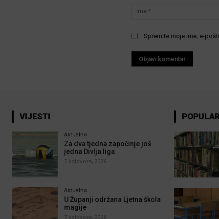
Spremite moje ime, e-poštu
VIJESTI
POPULA
Aktualno
Za dva tjedna započinje još
jedna Divlja liga
7 kolovoza, 2026
Aktualno
U Županji održana Ljetna škola
magije
7 kolovoza, 2026