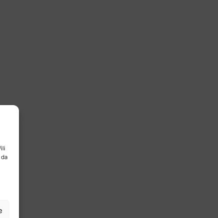
ili
 da
e