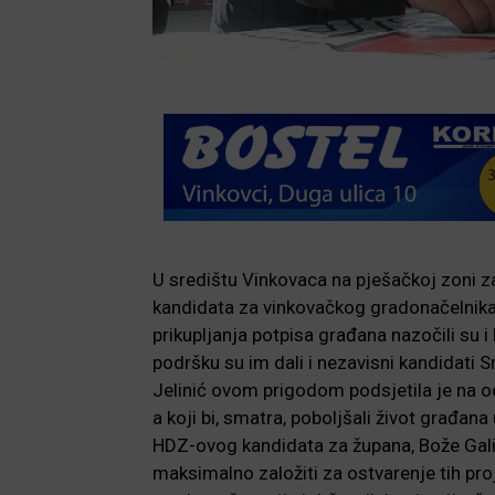
U središtu Vinkovaca na pješačkoj zoni za
kandidata za vinkovačkog gradonačelnik
prikupljanja potpisa građana nazočili su 
podršku su im dali i nezavisni kandidati S
Jelinić ovom prigodom podsjetila je na od
a koji bi, smatra, poboljšali život građan
HDZ-ovog kandidata za župana, Bože Galića
maksimalno založiti za ostvarenje tih pr