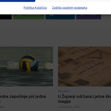
Politika Kolačića
Zaštita osobnih podataka
X
WhatsApp
Linkedin
Viber
Aktualno
jedna započinje još jedna
U Županji održana Ljetna šk
a
magije
2026
7 kolovoza, 2026