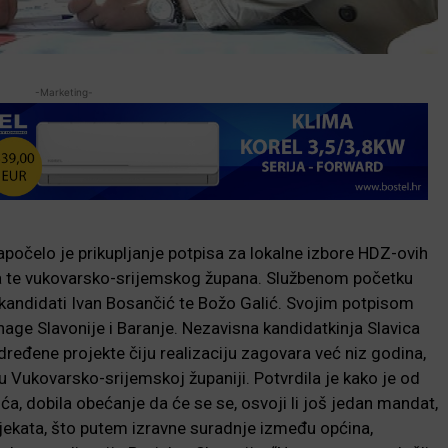
-Marketing-
počelo je prikupljanje potpisa za lokalne izbore HDZ-ovih
a te vukovarsko-srijemskog župana. Službenom početku
i kandidati Ivan Bosančić te Božo Galić. Svojim potpisom
nage Slavonije i Baranje. Nezavisna kandidatkinja Slavica
ređene projekte čiju realizaciju zagovara već niz godina,
a u Vukovarsko-srijemskoj županiji. Potvrdila je kako je od
, dobila obećanje da će se se, osvoji li još jedan mandat,
ojekata, što putem izravne suradnje između općina,