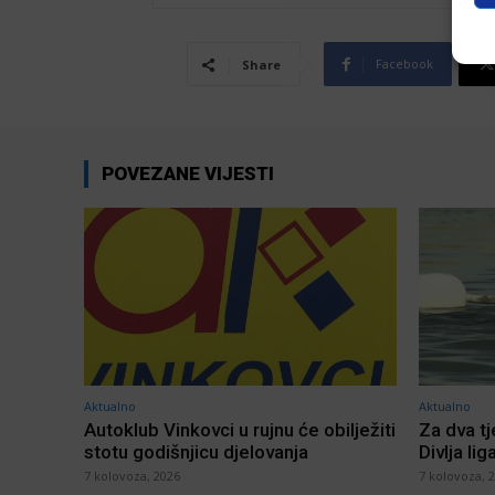
Facebook
Share
POVEZANE VIJESTI
Aktualno
Aktualno
Autoklub Vinkovci u rujnu će obilježiti
Za dva t
stotu godišnjicu djelovanja
Divlja lig
7 kolovoza, 2026
7 kolovoza, 