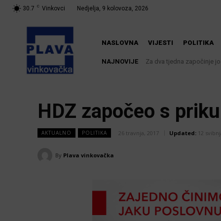
C
30.7
Vinkovci
Nedjelja, 9 kolovoza, 2026
NASLOVNA
VIJESTI
POLITIKA
NAJNOVIJE
Za dva tjedna započinje još
HDZ započeo s prikup
26 travnja, 2017
Updated:
12 svibnj
AKTUALNO
POLITIKA
By
Plava vinkovačka