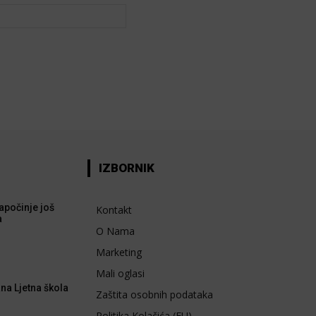
Web:
IZBORNIK
apočinje još
Kontakt
a
O Nama
Marketing
Mali oglasi
na Ljetna škola
Zaštita osobnih podataka
Politika Kolačića (EU)