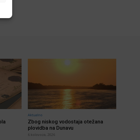
Aktualno
ola
Zbog niskog vodostaja otežana
plovidba na Dunavu
6 kolovoza, 2026