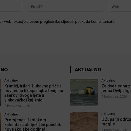
Ime:*
Email:*
 i web-lokaciju u ovom pregledniku sljedeći put kada komentarirate.
RNO
AKTUALNO
Aktualno
Aktualno
Krimići, trileri, ljubavne priče i
Za dva tjedna z
povijesna fikcija najtraženiji su
jedna Divlja lig
žanrovi ovoga ljeta u
7 kolovoza, 2026
vinkovačkoj knjižnici
6 kolovoza, 2026
Aktualno
Aktualno
U Županji održa
Promjene u školskom
magije
kalendaru obilježit će početak
nove školske godine!
7 kolovoza, 2026