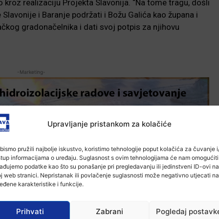
to kroz realizaciju Projekta Slavonija. “Na tome tragu, došli
lavonije i Baranje podržati i Božu Galića kao župana i
čkog gradonačelnika i dati svoj potpis za njihovu
-Marketing-
Upravljanje pristankom za kolačiće
bismo pružili najbolje iskustvo, koristimo tehnologije poput kolačića za čuvanje i/
stup informacijama o uređaju. Suglasnost s ovim tehnologijama će nam omogućiti
ađujemo podatke kao što su ponašanje pri pregledavanju ili jedinstveni ID-ovi na
j web stranici. Nepristanak ili povlačenje suglasnosti može negativno utjecati na
eđene karakteristike i funkcije.
Prihvati
Zabrani
Pogledaj postavk