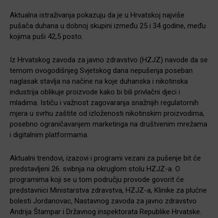
Aktualna istraživanja pokazuju da je u Hrvatskoj najviše
pušača duhana u dobnoj skupini između 25 i 34 godine, među
kojima puši 42,5 posto.
Iz Hrvatskog zavoda za javno zdravstvo (HZJZ) navode da se
temom ovogodišnjeg Svjetskog dana nepušenja poseban
naglasak stavlja na načine na koje duhanska i nikotinska
industrija oblikuje proizvode kako bi bili privlačni djeci i
mladima. Ističu i važnost zagovaranja snažnijih regulatornih
mjera u svrhu zaštite od izloženosti nikotinskim proizvodima,
posebno ograničavanjem marketinga na društvenim mrežama
i digitalnim platformama.
Aktualni trendovi, izazovi i programi vezani za pušenje bit će
predstavljeni 26. svibnja na okruglom stolu HZJZ-a. O
programima koji se u tom području provode govorit će
predstavnici Ministarstva zdravstva, HZJZ-a, Klinike za plućne
bolesti Jordanovac, Nastavnog zavoda za javno zdravstvo
Andrija Štampar i Državnog inspektorata Republike Hrvatske.