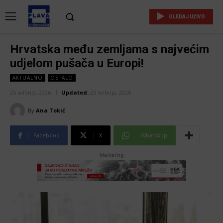
GLEDAJ UŽIVO
Hrvatska među zemljama s najvećim
udjelom pušača u Europi!
AKTUALNO
OSTALO
25 svibnja, 2026
Updated:
25 svibnja, 2026
By
Ana Tokić
Facebook
X
WhatsApp
-Marketing-