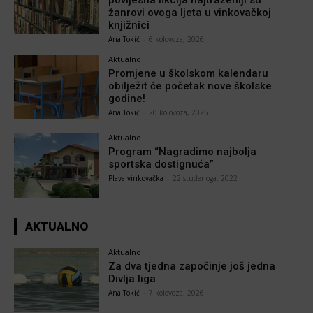
povijesna fikcija najtraženiji su
žanrovi ovoga ljeta u vinkovačkoj
knjižnici
Ana Tokić
-
6 kolovoza, 2026
Aktualno
Promjene u školskom kalendaru
obilježit će početak nove školske
godine!
Ana Tokić
-
20 kolovoza, 2025
Aktualno
Program “Nagradimo najbolja
sportska dostignuća”
Plava vinkovačka
-
22 studenoga, 2022
AKTUALNO
Aktualno
Za dva tjedna započinje još jedna
Divlja liga
Ana Tokić
-
7 kolovoza, 2026