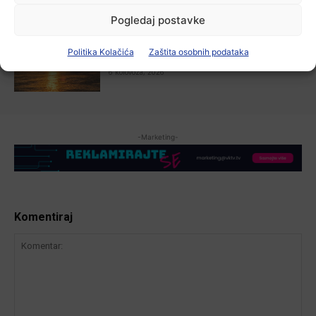
Pogledaj postavke
Aktualno
Zbog niskog vodostaja otežana
Politika Kolačića
Zaštita osobnih podataka
plovidba na Dunavu
6 kolovoza, 2026
-Marketing-
Komentiraj