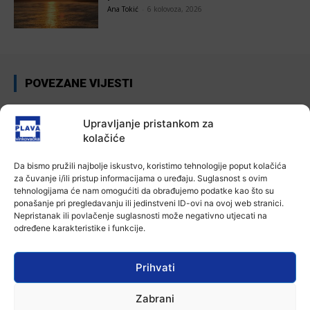
Ana Tokić
-
6 kolovoza, 2026
POVEZANE VIJESTI
Aktualno
Autoklub Vinkovci u rujnu će obilježiti
Upravljanje pristankom za
stotu godišnjicu djelovanja
kolačiće
7 kolovoza, 2026
Da bismo pružili najbolje iskustvo, koristimo tehnologije poput kolačića
za čuvanje i/ili pristup informacijama o uređaju. Suglasnost s ovim
Aktualno
tehnologijama će nam omogućiti da obrađujemo podatke kao što su
Za dva tjedna započinje još jedna
ponašanje pri pregledavanju ili jedinstveni ID-ovi na ovoj web stranici.
Divlja liga
Nepristanak ili povlačenje suglasnosti može negativno utjecati na
7 kolovoza, 2026
određene karakteristike i funkcije.
Aktualno
Prihvati
U Županji održana Ljetna škola magije
7 kolovoza, 2026
Zabrani