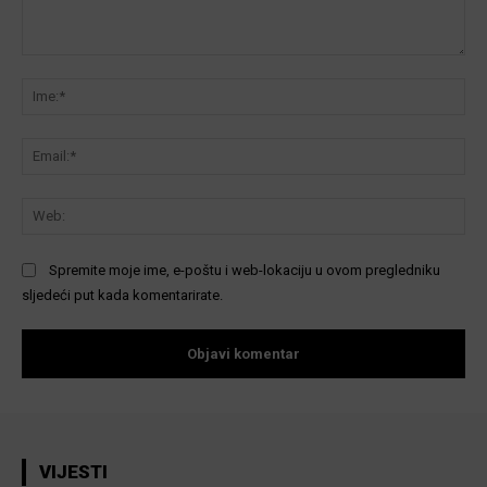
Komentar:
Ime
Ema
We
Spremite moje ime, e-poštu i web-lokaciju u ovom pregledniku
sljedeći put kada komentarirate.
VIJESTI